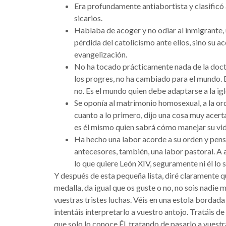
Era profundamente antiabortista y clasificó 
sicarios.
Hablaba de acoger y no odiar al inmigrante,
pérdida del catolicismo ante ellos, sino su a
evangelización.
No ha tocado prácticamente nada de la doctri
los progres, no ha cambiado para el mundo. 
no. Es el mundo quien debe adaptarse a la igle
Se oponía al matrimonio homosexual, a la ord
cuanto a lo primero, dijo una cosa muy acerta
es él mismo quien sabrá cómo manejar su vid
Ha hecho una labor acorde a su orden y pen
antecesores, también, una labor pastoral. A
lo que quiere León XIV, seguramente ni él lo s
Y después de esta pequeña lista, diré claramente 
medalla, da igual que os guste o no, no sois nadie 
vuestras tristes luchas. Véis en una estola borda
intentáis interpretarlo a vuestro antojo. Tratáis de
que solo lo conoce Él, tratando de pasarlo a vuest