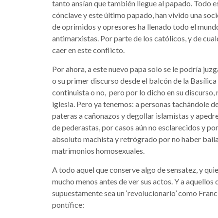
tanto ansían que también llegue al papado. Todo e
cónclave y este último papado, han vivido una soc
de oprimidos y opresores ha llenado todo el mund
antimarxistas. Por parte de los católicos, y de cua
caer en este conflicto.
Por ahora, a este nuevo papa solo se le podría juz
o su primer discurso desde el balcón de la Basílic
continuista o no, pero por lo dicho en su discurso, 
iglesia. Pero ya tenemos: a personas tachándole 
pateras a cañonazos y degollar islamistas y aped
de pederastas, por casos aún no esclarecidos y po
absoluto machista y retrógrado por no haber baila
matrimonios homosexuales.
A todo aquel que conserve algo de sensatez, y quie
mucho menos antes de ver sus actos. Y a aquellos 
supuestamente sea un ‘revolucionario’ como Franci
pontífice: