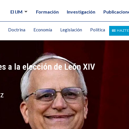
El IJM
Formación
Investigación
Publicacion
Doctrina
Economía
Legislación
Política
HAZTE
s a la elección de León XIV
EZ