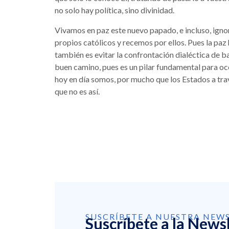
no solo hay política, sino divinidad.
Vivamos en paz este nuevo papado, e incluso, ignor
propios católicos y recemos por ellos. Pues la paz h
también es evitar la confrontación dialéctica de b
buen camino, pues es un pilar fundamental para occi
hoy en día somos, por mucho que los Estados a tr
que no es así.
SUSCRÍBETE A NUESTRA NEW
Suscríbete a la News