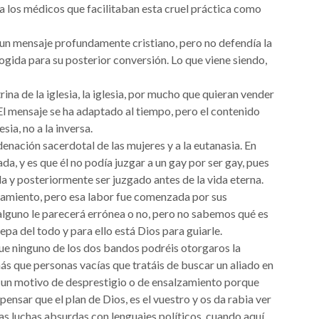
a los médicos que facilitaban esta cruel práctica como
 un mensaje profundamente cristiano, pero no defendía la
cogida para su posterior conversión. Lo que viene siendo,
na de la iglesia, la iglesia, por mucho que quieran vender
El mensaje se ha adaptado al tiempo, pero el contenido
sia, no a la inversa.
enación sacerdotal de las mujeres y a la eutanasia. En
da, y es que él no podía juzgar a un gay por ser gay, pues
a y posteriormente ser juzgado antes de la vida eterna.
samiento, pero esa labor fue comenzada por sus
 alguno le parecerá errónea o no, pero no sabemos qué es
epa del todo y para ello está Dios para guiarle.
que ninguno de los dos bandos podréis otorgaros la
más que personas vacías que tratáis de buscar un aliado en
da un motivo de desprestigio o de ensalzamiento porque
 pensar que el plan de Dios, es el vuestro y os da rabia ver
ras luchas absurdas con lenguajes políticos, cuando aquí