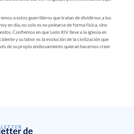
emos a estos guerrilleros que tratan de dividirnos a los
oy en día, no solo es no pelearse de forma física, sino
andos. Confiemos en que León XIV lleve a la iglesia en
dente y su labor es la evolución de la civilización que
avés de su propio endiosamiento quieran hacernos creer
SLETTER
letter de