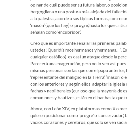
opinar de cuál puede ser su futura labor, o posici
bergogliana o una postura más alejada del fallecido
a la palestra, acorde a sus típicas formas, con rec
‘masón’ (que los hay) o ‘progre’, hasta los que criti
señalan como ‘encubridor’.
Creo que es importante señalar las primeras palab
ustedes! Queridísimos hermanos y hermanas…”. Est
cualquier católico), es casi un ataque desde la p
Parecerá una exageración, pero no lo veo así, pues 
mismas personas son las que con el papa anterior, t
‘representante del maligno en la Tierra’, ‘masón’ 
con los anteriores y, según ellos, adaptar la iglesia
fachas y neoliberales (curioso que la mayoría de es
comuniones y bautizos, están en el bar hasta que t
Ahora, con León XIV, en plataformas como X o me
quieren posicionar como ‘progre’ o ‘conservador’,
vacíos corazones y cerebros, que solo se ven saci