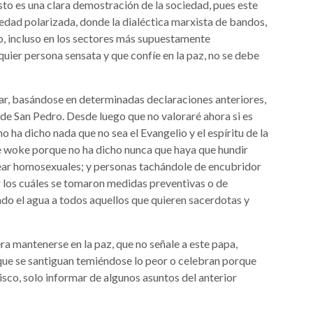
sto es una clara demostración de la sociedad, pues este
iedad polarizada, donde la dialéctica marxista de bandos,
o, incluso en los sectores más supuestamente
lquier persona sensata y que confíe en la paz, no se debe
gar, basándose en determinadas declaraciones anteriores,
a de San Pedro. Desde luego que no valoraré ahora si es
no ha dicho nada que no sea el Evangelio y el espíritu de la
de woke porque no ha dicho nunca que haya que hundir
rear homosexuales; y personas tachándole de encubridor
r los cuáles se tomaron medidas preventivas o de
do el agua a todos aquellos que quieren sacerdotas y
ra mantenerse en la paz, que no señale a este papa,
que se santiguan temiéndose lo peor o celebran porque
sco, solo informar de algunos asuntos del anterior