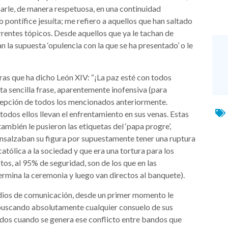
onarle, de manera respetuosa, en una continuidad
 pontífice jesuíta; me refiero a aquellos que han saltado
urrentes tópicos. Desde aquellos que ya le tachan de
can la supuesta ‘opulencia con la que se ha presentado’ o le
ras que ha dicho León XIV: “¡La paz esté con todos
a sencilla frase, aparentemente inofensiva (para
ercepción de todos los mencionados anteriormente.
todos ellos llevan el enfrentamiento en sus venas. Estas
ambién le pusieron las etiquetas del ‘papa progre’,
o ensalzaban su figura por supuestamente tener una ruptura
 católica a la sociedad y que era una tortura para los
tos, al 95% de seguridad, son de los que en las
ermina la ceremonia y luego van directos al banquete).
dios de comunicación, desde un primer momento le
 buscando absolutamente cualquier consuelo de sus
ados cuando se genera ese conflicto entre bandos que