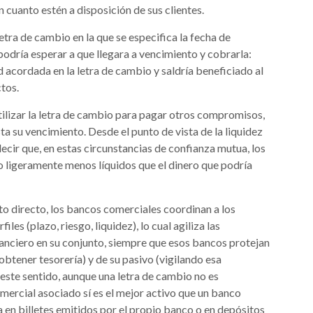
 cuanto estén a disposición de sus clientes.
etra de cambio en la que se especifica la fecha de
podría esperar a que llegara a vencimiento y cobrarla:
d acordada en la letra de cambio y saldría beneficiado al
tos.
tilizar la letra de cambio para pagar otros compromisos,
sta su vencimiento. Desde el punto de vista de la liquidez
ir que, en estas circunstancias de confianza mutua, los
 ligeramente menos líquidos que el dinero que podría
o directo, los bancos comerciales coordinan a los
les (plazo, riesgo, liquidez), lo cual agiliza las
inanciero en su conjunto, siempre que esos bancos protejan
a obtener tesorería) y de su pasivo (vigilando esa
 este sentido, aunque una letra de cambio no es
omercial asociado sí es el mejor activo que un banco
a en billetes emitidos por el propio banco o en depósitos