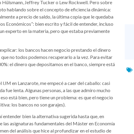
do Hülsmann, Jeffrey Tucker o Lew Rockwell. Pero sobre
Soto hablando sobre el concepto de eficiencia dinámica:
lmente a precio de saldo, la última copia que le quedaba
los Económicos”: bien escrito y fácil de entender, incluso
 un experto en la materia, pero que estaba previamente
 explicar: los bancos hacen negocio prestando el dinero
a que no todos podemos recuperarlo a la vez. Para evitar
100%: el dinero que depositamos en el banco, siempre está
l IJM en Lanzarote, me empecé a caer del caballo: casi
da fue lenta. Algunas personas, a las que admiro mucho
 eso está bien, pero tiene un problema: es que el negocio
itiva: los bancos no son garajes).
entender bien la alternativa sugerida hasta que, en
 de las asignaturas fundamentales del Máster en Economía
del análisis que hice al profundizar en el estudio de