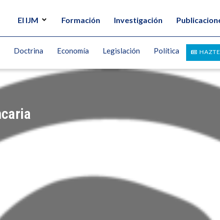
El IJM
Formación
Investigación
Publicacion
Doctrina
Economía
Legislación
Política
HAZTE
ncaria
N FRANCISCO