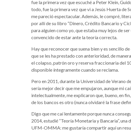
fue la primera vez que escuché a Peter Klein, Gui
todo, fue la primera vez que vi a Jesús Huerta de 
me pareció espectacular. Además, le compré, litera
por allí de su libro “Dinero, Crédito Bancario y Cic
para alguien como yo, que estaba muy lejos de ser
convencido de estar ante la teoría correcta.
Hay que reconocer que suena bien y es sencillo de
que se les ha prestado con anterioridad, de maner
el colapso, patrón oro y reserva fraccionaria del 
disponible íntegramente cuando se reclama.
Pero en 2011, durante la Universidad de Verano de
sería mejor decir que me empujaron, aunque mi caí
intelectualmente, me explicaron que, bueno, en fin,
de los bancos es otro (nunca olvidaré la frase defin
Digo que me caí lentamente porque nunca conseguí 
2014, estudié “Teoría Monetaria y Bancaria”, una
UFM-OMMA: me gustaría compartir aquí un resumen 