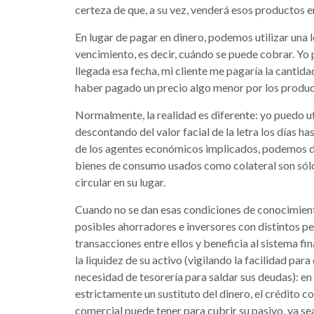
certeza de que, a su vez, venderá esos productos en
En lugar de pagar en dinero, podemos utilizar una l
vencimiento, es decir, cuándo se puede cobrar. Yo 
llegada esa fecha, mi cliente me pagaría la cantida
haber pagado un precio algo menor por los produc
Normalmente, la realidad es diferente: yo puedo u
descontando del valor facial de la letra los días ha
de los agentes económicos implicados, podemos dec
bienes de consumo usados como colateral son sólo
circular en su lugar.
Cuando no se dan esas condiciones de conocimient
posibles ahorradores e inversores con distintos perfi
transacciones entre ellos y beneficia al sistema f
la liquidez de su activo (vigilando la facilidad par
necesidad de tesorería para saldar sus deudas): en
estrictamente un sustituto del dinero, el crédito c
comercial puede tener para cubrir su pasivo, ya se