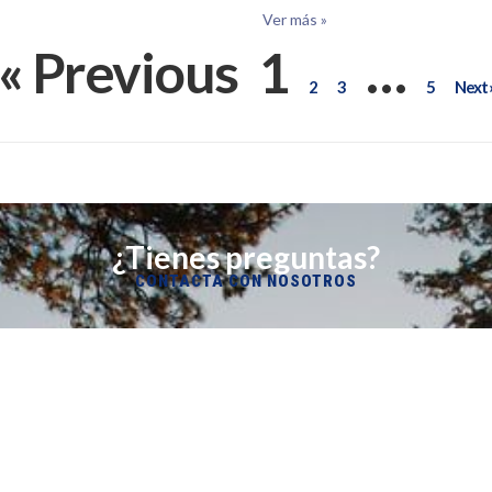
Ver más »
« Previous
1
…
2
3
5
Next 
¿Tienes preguntas?
CONTACTA CON NOSOTROS