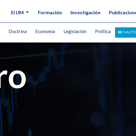
El IJM
Formación
Investigación
Publicacion
Doctrina
Economía
Legislación
Política
HAZTE
ro