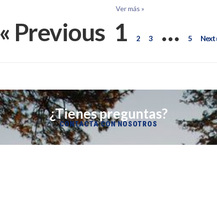
Ver más »
« Previous
1
…
2
3
5
Next 
¿Tienes preguntas?
CONTACTA CON NOSOTROS