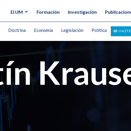
El IJM
Formación
Investigación
Publicacion
Doctrina
Economía
Legislación
Política
HAZTE
tín Kraus