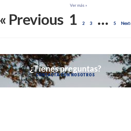
Ver más »
« Previous
1
…
2
3
5
Next 
¿Tienes preguntas?
CONTACTA CON NOSOTROS