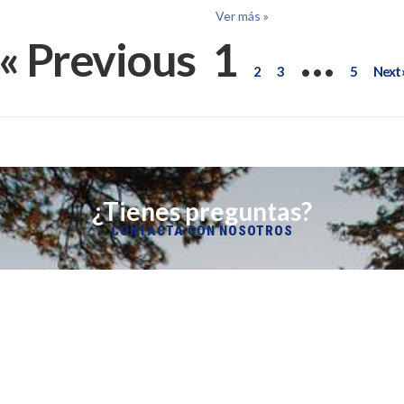
Ver más »
« Previous
1
…
2
3
5
Next 
¿Tienes preguntas?
CONTACTA CON NOSOTROS