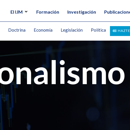
El IJM
Formación
Investigación
Publicacion
Doctrina
Economía
Legislación
Política
HAZTE
ionalismo