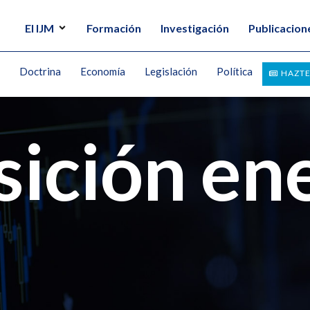
El IJM
Formación
Investigación
Publicacion
Doctrina
Economía
Legislación
Política
HAZTE
sición en