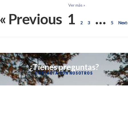
Ver más »
« Previous
1
…
2
3
5
Next 
¿Tienes preguntas?
CONTACTA CON NOSOTROS