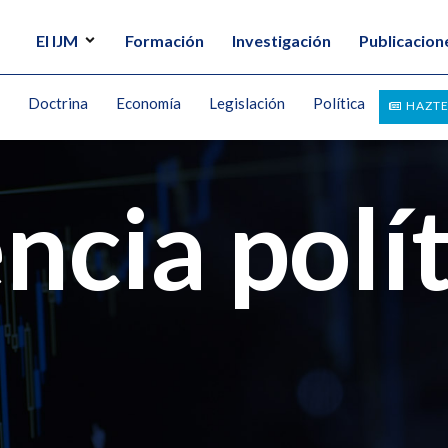
El IJM
Formación
Investigación
Publicacion
Doctrina
Economía
Legislación
Política
HAZTE
encia polí