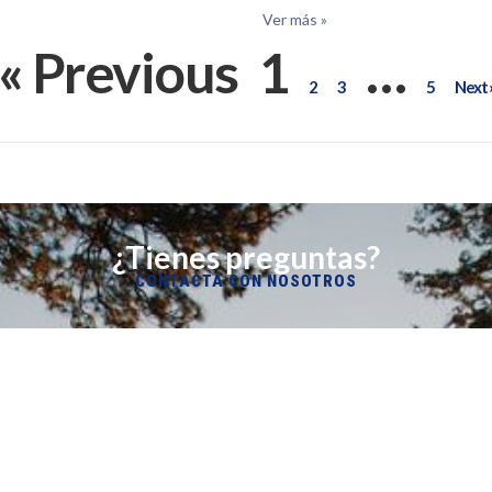
Ver más »
« Previous
1
…
2
3
5
Next 
¿Tienes preguntas?
CONTACTA CON NOSOTROS