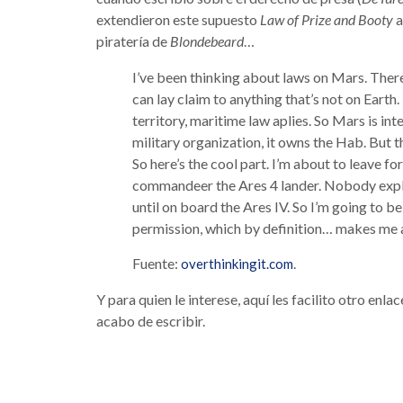
extendieron este supuesto
Law of Prize and Booty
a
piratería de
Blondebeard
…
I’ve been thinking about laws on Mars. There’
can lay claim to anything that’s not on Earth.
territory, maritime law aplies. So Mars is i
military organization, it owns the Hab. But t
So here’s the cool part. I’m about to leave fo
commandeer the Ares 4 lander. Nobody explic
until on board the Ares IV. So I’m going to be
permission, which by definition… makes me 
Fuente:
.
overthinkingit.com
Y para quien le interese, aquí les facilito otro en
acabo de escribir.