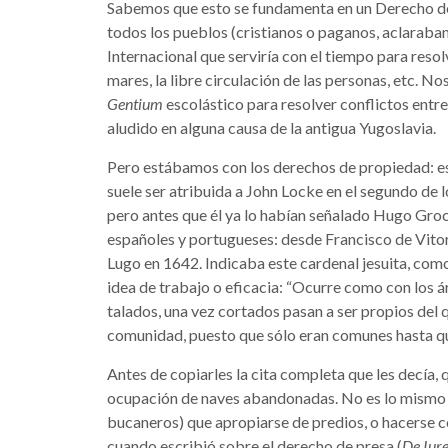
Sabemos que esto se fundamenta en un Derecho de
todos los pueblos (cristianos o paganos, aclaraban
Internacional que serviría con el tiempo para resol
mares, la libre circulación de las personas, etc. 
Gentium
escolástico para resolver conflictos entr
aludido en alguna causa de la antigua Yugoslavia.
Pero estábamos con los derechos de propiedad: esa
suele ser atribuida a John Locke en el segundo de 
pero antes que él ya lo habían señalado Hugo Gro
españoles y portugueses: desde Francisco de Vitor
Lugo en 1642. Indicaba este cardenal jesuita, como
idea de trabajo o eficacia: “Ocurre como con los 
talados, una vez cortados pasan a ser propios del q
comunidad, puesto que sólo eran comunes hasta que
Antes de copiarles la cita completa que les decía, q
ocupación de naves abandonadas. No es lo mismo a
bucaneros) que apropiarse de predios, o hacerse co
cuando escribió sobre el derecho de presa (
De Iur