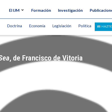
El IJM
Formación
Investigación
Publicacion
Doctrina
Economía
Legislación
Política
HAZTE
 Sea
, de Francisco de Vitoria
DADEUROPEA.ES