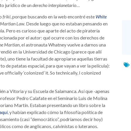
o jurídico de un
derecho interplanetario
…
co
friki
, porque buscando en la web encontré este
White
Martian Law
. Desde luego que no estaban pensando en
la. Pero es curioso que aparte del acto de piratería
cionada por el autor: qué ocurre con los derechos de
he Martian
, el astronauta Whatney vuelve a darnos una
rendió en la Universidad de Chicago (parece que allí
e), uno tiene la facultad de apropiarse aquellas tierras
to de patatas espacial, para que vayan a ver la película):
ficially ‘colonized’ it. So technically, I colonized
én a Vitoria y su Escuela de Salamanca. Así que -apenas
profesor Pedro Calafate en el Seminario Luis de Molina
ctoriano Martín. Estaban presentando un libro sobre la
, y habían explicado cómo la filosofía política de
aquí
nsamiento (casi “democrático”, podríamos decir hoy)
ólicos como de anglicanos, calvinistas o luteranos.