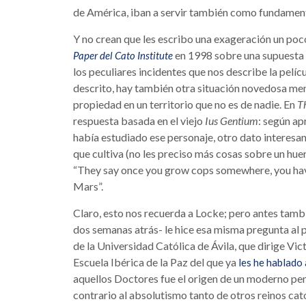
de América, iban a servir también como fundament
Y no crean que les escribo una exageración un po
en 1998 sobre una supuesta
Paper del Cato Institute
los peculiares incidentes que nos describe la pelícu
descrito, hay también otra situación novedosa men
propiedad en un territorio que no es de nadie. En
T
respuesta basada en el viejo
Ius Gentium
: según ap
había estudiado ese personaje, otro dato interesant
que cultiva (no les preciso más cosas sobre un huer
“They say once you grow cops somewhere, you have of
Mars”.
Claro, esto nos recuerda a Locke; pero antes tambi
dos semanas atrás- le hice esa misma pregunta al 
de la Universidad Católica de Ávila, que dirige Vi
Escuela Ibérica de la Paz del que ya
les he hablado 
aquellos Doctores fue el origen de un moderno pe
contrario al absolutismo tanto de otros reinos cat