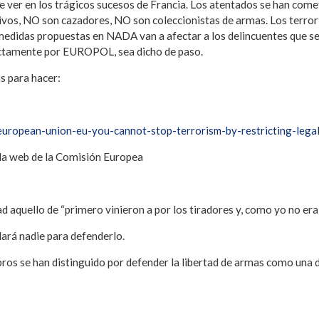
 ver en los trágicos sucesos de Francia. Los atentados se han com
tivos, NO son cazadores, NO son coleccionistas de armas. Los terro
 medidas propuestas en NADA van a afectar a los delincuentes que 
ectamente por EUROPOL, sea dicho de paso.
s para hacer:
european-union-eu-you-cannot-stop-terrorism-by-restricting-leg
la web de la Comisión Europea
 aquello de “primero vinieron a por los tiradores y, como yo no era 
ará nadie para defenderlo.
ros se han distinguido por defender la libertad de armas como una d