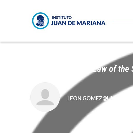
The Martian
y las
Law of the
LEON.GOMEZ@UNIVERSI