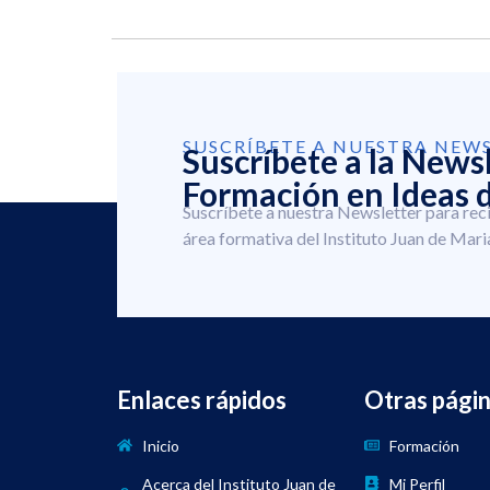
SUSCRÍBETE A NUESTRA NEW
Suscríbete a la News
Formación en Ideas d
Suscríbete a nuestra Newsletter para rec
área formativa del Instituto Juan de Mari
Enlaces rápidos
Otras pági
Inicio
Formación
Acerca del Instituto Juan de
Mi Perfil