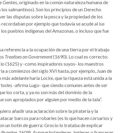
 Gentes, originado en la común naturaleza humana de
 los salmantinos). Son los principios de un Derecho
ver las disputas sobre la pesca y la propiedad de los
Nos recordaban por ejemplo que todavía se acude al
Ius
e los pueblos indígenas del Amazonas, o incluso que fue
 referencia a la ocupación de una tierra por el trabajo
los
Treatises on Government
(1690). Lo cual es correcto;
cio (1625) y -como inspiradores suyos- los maestros
ia a comienzos del siglo XVI hasta, por ejemplo, Juan de
 más adelante haría Locke, que la riqueza está unida a la
árboles -afirma Lugo- que siendo comunes antes de ser
ue los corta, y ya no son más del dominio de la
 son apropiados por alguien por medio de la tala”.
uiero añadir una aclaración sobre la piratería y la
tacar barcos para robarles (es lo que hacen corsarios y
n un botín de guerra: Grocio lo trataba de explicar
e Praedae
, 1609). Aunque holandeses, ingleses o franceses