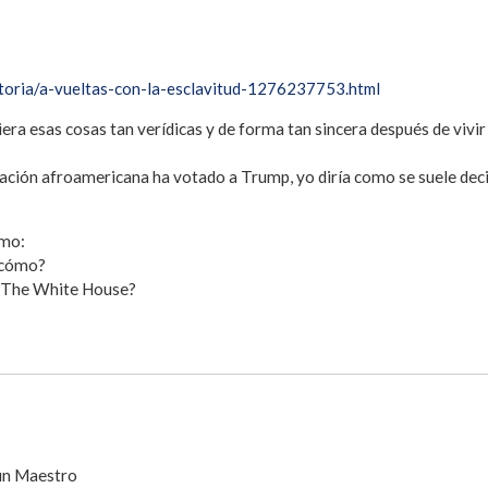
istoria/a-vueltas-con-la-esclavitud-1276237753.html
era esas cosas tan verídicas y de forma tan sincera después de viv
ación afroamericana ha votado a Trump, yo diría como se suele decir 
omo:
 cómo?
n The White House?
 un Maestro