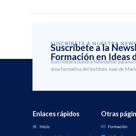
SUSCRÍBETE A NUESTRA NEW
Suscríbete a la News
Formación en Ideas d
Suscríbete a nuestra Newsletter para rec
área formativa del Instituto Juan de Mari
Enlaces rápidos
Otras pági
Inicio
Formación