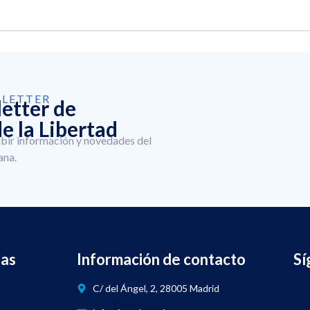
SLETTER
letter de
e la Libertad
ibir información y novedades del
ana.
nas
Información de contacto
Sí
C/ del Ángel, 2, 28005 Madrid