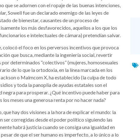
ho que se adornen con el ropaje de las buenas intenciones,
lar, Sowell fue un declarado enemigo de las leyes de
Estado de bienestar, causantes de un proceso de
cisamente los más desfavorecidos, aquellos a los que los
 funcionarios e intelectuales de cámara) pretendían salvar.
, colocó el foco en los perversos incentivos que provoca
ción que busca, mediante la ingeniería social, revertir
as por determinados “colectivos” (mujeres, homosexuales
rario de lo que la ortodoxia, en la línea marcada en los
 Jackson o Malmcom X, ha establecido (la culpa de todo
sidios y toda la panoplia de ayudas estatales son el
ad negra para prosperar. ¿Qué incentivo puede haber para
os los meses una generosa renta por no hacer nada?
, que hay dos visiones a la hora de explicar el mundo: la
 ser corregidas desde el poder político siguiendo las
amente habrá justicia cuando se consiga una igualdad en
 a pesar de que el ser humano es imperfecto, a lo único a lo