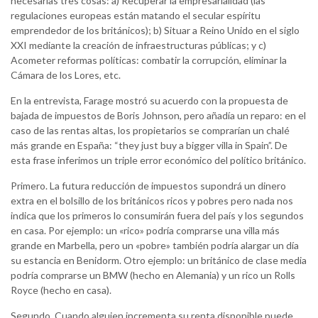
necesarias tres cosas: a) Recuperar la empresarialidad (las
regulaciones europeas están matando el secular espíritu
emprendedor de los británicos); b) Situar a Reino Unido en el siglo
XXI mediante la creación de infraestructuras públicas; y c)
Acometer reformas políticas: combatir la corrupción, eliminar la
Cámara de los Lores, etc.
En la entrevista, Farage mostró su acuerdo con la propuesta de
bajada de impuestos de Boris Johnson, pero añadía un reparo: en el
caso de las rentas altas, los propietarios se comprarían un chalé
más grande en España: “they just buy a bigger villa in Spain”. De
esta frase inferimos un triple error económico del político británico.
Primero. La futura reducción de impuestos supondrá un dinero
extra en el bolsillo de los británicos ricos y pobres pero nada nos
indica que los primeros lo consumirán fuera del país y los segundos
en casa. Por ejemplo: un «rico» podría comprarse una villa más
grande en Marbella, pero un «pobre» también podría alargar un día
su estancia en Benidorm. Otro ejemplo: un británico de clase media
podría comprarse un BMW (hecho en Alemania) y un rico un Rolls
Royce (hecho en casa).
Segundo. Cuando alguien incrementa su renta disponible puede