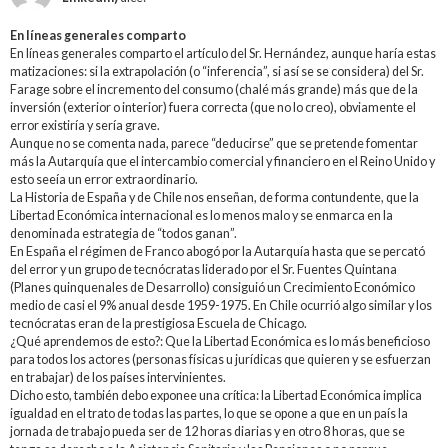
En líneas generales comparto
En líneas generales comparto el artículo del Sr. Hernández, aunque haría estas
matizaciones: si la extrapolación (o “inferencia”, si así se se considera) del Sr.
Farage sobre el incremento del consumo (chalé más grande) más que de la
inversión (exterior o interior) fuera correcta (que no lo creo), obviamente el
error existiría y sería grave.
Aunque no se comenta nada, parece “deducirse” que se pretende fomentar
más la Autarquía que el intercambio comercial y financiero en el Reino Unido y
esto seeía un error extraordinario.
La Historia de España y de Chile nos enseñan, de forma contundente, que la
Libertad Económica internacional es lo menos malo y se enmarca en la
denominada estrategia de “todos ganan”.
En España el régimen de Franco abogó por la Autarquía hasta que se percató
del error y un grupo de tecnócratas liderado por el Sr. Fuentes Quintana
(Planes quinquenales de Desarrollo) consiguió un Crecimiento Económico
medio de casi el 9% anual desde 1959-1975. En Chile ocurrió algo similar y los
tecnócratas eran de la prestigiosa Escuela de Chicago.
¿Qué aprendemos de esto?: Que la Libertad Económica es lo más beneficioso
para todos los actores (personas físicas u jurídicas que quieren y se esfuerzan
en trabajar) de los países intervinientes.
Dicho esto, también debo exponee una crítica: la Libertad Económica implica
igualdad en el trato de todas las partes, lo que se opone a que en un país la
jornada de trabajo pueda ser de 12 horas diarias y en otro 8 horas, que se