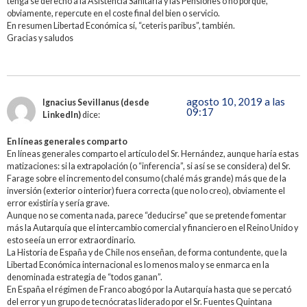
tenga se derecho a la Asistencia Sanitaria y las Pensiones o no porque,
obviamente, repercute en el coste final del bien o servicio.
En resumen Libertad Económica sí, “ceteris paribus”, también.
Gracias y saludos
agosto 10, 2019 a las
Ignacius Sevillanus (desde
09:17
LinkedIn)
dice:
En líneas generales comparto
En líneas generales comparto el artículo del Sr. Hernández, aunque haría estas
matizaciones: si la extrapolación (o “inferencia”, si así se se considera) del Sr.
Farage sobre el incremento del consumo (chalé más grande) más que de la
inversión (exterior o interior) fuera correcta (que no lo creo), obviamente el
error existiría y sería grave.
Aunque no se comenta nada, parece “deducirse” que se pretende fomentar
más la Autarquía que el intercambio comercial y financiero en el Reino Unido y
esto seeía un error extraordinario.
La Historia de España y de Chile nos enseñan, de forma contundente, que la
Libertad Económica internacional es lo menos malo y se enmarca en la
denominada estrategia de “todos ganan”.
En España el régimen de Franco abogó por la Autarquía hasta que se percató
del error y un grupo de tecnócratas liderado por el Sr. Fuentes Quintana