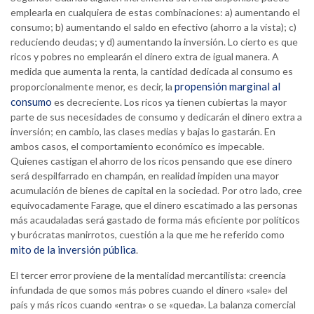
emplearla en cualquiera de estas combinaciones: a) aumentando el
consumo; b) aumentando el saldo en efectivo (ahorro a la vista); c)
reduciendo deudas; y d) aumentando la inversión. Lo cierto es que
ricos y pobres no emplearán el dinero extra de igual manera. A
medida que aumenta la renta, la cantidad dedicada al consumo es
propensión marginal al
proporcionalmente menor, es decir, la
consumo
es decreciente. Los ricos ya tienen cubiertas la mayor
parte de sus necesidades de consumo y dedicarán el dinero extra a
inversión; en cambio, las clases medias y bajas lo gastarán. En
ambos casos, el comportamiento económico es impecable.
Quienes castigan el ahorro de los ricos pensando que ese dinero
será despilfarrado en champán, en realidad impiden una mayor
acumulación de bienes de capital en la sociedad. Por otro lado, cree
equivocadamente Farage, que el dinero escatimado a las personas
más acaudaladas será gastado de forma más eficiente por políticos
y burócratas manirrotos, cuestión a la que me he referido como
mito de la inversión pública
.
El tercer error proviene de la mentalidad mercantilista: creencia
infundada de que somos más pobres cuando el dinero «sale» del
país y más ricos cuando «entra» o se «queda». La balanza comercial