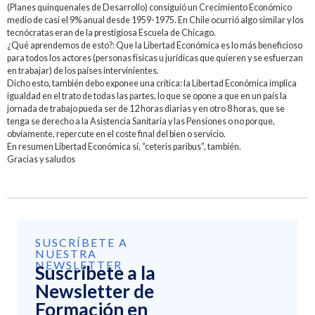
(Planes quinquenales de Desarrollo) consiguió un Crecimiento Económico
medio de casi el 9% anual desde 1959-1975. En Chile ocurrió algo similar y los
tecnócratas eran de la prestigiosa Escuela de Chicago.
¿Qué aprendemos de esto?: Que la Libertad Económica es lo más beneficioso
para todos los actores (personas físicas u jurídicas que quieren y se esfuerzan
en trabajar) de los países intervinientes.
Dicho esto, también debo exponee una crítica: la Libertad Económica implica
igualdad en el trato de todas las partes, lo que se opone a que en un país la
jornada de trabajo pueda ser de 12 horas diarias y en otro 8 horas, que se
tenga se derecho a la Asistencia Sanitaria y las Pensiones o no porque,
obviamente, repercute en el coste final del bien o servicio.
En resumen Libertad Económica sí, “ceteris paribus”, también.
Gracias y saludos
SUSCRÍBETE A
NUESTRA
NEWSLETTER
Suscríbete a la
Newsletter de
Formación en