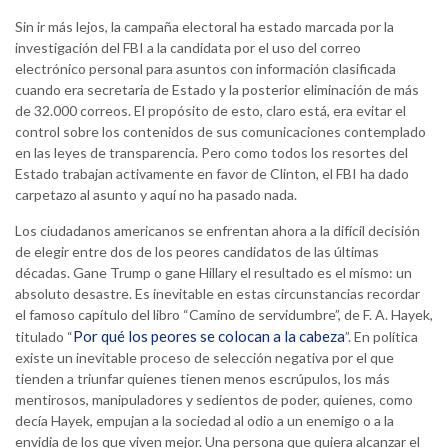
Sin ir más lejos, la campaña electoral ha estado marcada por la
investigación del FBI a la candidata por el uso del correo
electrónico personal para asuntos con información clasificada
cuando era secretaria de Estado y la posterior eliminación de más
de 32.000 correos. El propósito de esto, claro está, era evitar el
control sobre los contenidos de sus comunicaciones contemplado
en las leyes de transparencia. Pero como todos los resortes del
Estado trabajan activamente en favor de Clinton, el FBI ha dado
carpetazo al asunto y aquí no ha pasado nada.
Los ciudadanos americanos se enfrentan ahora a la difícil decisión
de elegir entre dos de los peores candidatos de las últimas
décadas. Gane Trump o gane Hillary el resultado es el mismo: un
absoluto desastre. Es inevitable en estas circunstancias recordar
el famoso capítulo del libro “Camino de servidumbre”, de F. A. Hayek,
Por qué los peores se colocan a la cabeza
titulado “
”. En política
existe un inevitable proceso de selección negativa por el que
tienden a triunfar quienes tienen menos escrúpulos, los más
mentirosos, manipuladores y sedientos de poder, quienes, como
decía Hayek, empujan a la sociedad al odio a un enemigo o a la
envidia de los que viven mejor. Una persona que quiera alcanzar el