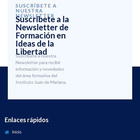
SUSCRÍBETE A
NUESTRA
NEWSLETTER
Suscríbete a la
Newsletter de
Formación en
Ideas de la
Libertad
Suscríbete a nuestra
Newsletter para recibir
información y novedades
del área formativa del
Instituto Juan de Mariana.
Enlaces rápidos
Inicio