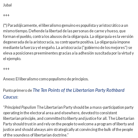
Jubal
+++
(*) Paradójicamente, el liberalismo genuino es populista y aristocrático a un
mismo tiempo. Defiende la libertad de las personas de carne y hueso, que
forman el pueblo, contra los abusos de la oligarquía. La oligarquía es la versión
degenerada de la aristocracia, su contraparte positiva. La oligarquía impone
mediante la fuerza y el engaño. La aristocracia (“gobierno de los mejores”) se
eleva a posiciones preeminentes gracias a la adhesión suscitada por la virtud y
el ejemplo.
+++
Anexo: El liberalismo como populismo de principios.
The Ten Points of the Libertarian Party Rothbard
Punto primero de
Caucus
:
“
Principled Populism
The Libertarian Party should be a mass-participation party
operating in the electoral area and elsewhere, devoted to consistent
libertarian principle, and committed to liberty and justice for all. The Libertarian
Party should trust in and rely on the people to welcome a program of liberty and
justice and should always aim strategically at convincing the bulk of the people
of the soundess of libertarian doctrine.”