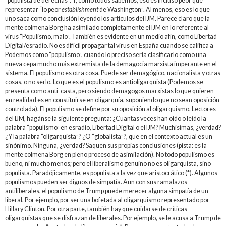
“populista de derechas”. Y, como todos sabemos, eso es incluso peor que
representar “lo peor
establishment
de Washington”. Al menos, eso es lo que
uno saca como conclusión leyendo los artículos del IJM. Parece claro que la
mente colmena Borg ha asimilado completamente el IJM en lo referente al
virus “Populismo, malo”. También es evidente en un medio afín, como Libertad
Digital/esradio. No es difícil propagar tal virus en España cuando se califica a
Podemos como “populismo”, cuando lo preciso sería clasificarlo como una
nueva cepa mucho más extremista de la demagocia marxista imperante en el
sistema. El populismo es otra cosa. Puede ser demagógico, nacionalista y otras
cosas, o no serlo. Lo que es el populismo es antioligarquista (Podemos se
presenta como anti-casta, pero siendo demagogos marxistas lo que quieren
en realidad es en constituirse en oligarquía, suponiendo que no sean oposición
controlada). El populismo se define por su oposición al oligarquismo. Lectores
del IJM, hagánse la siguiente pregunta: ¿Cuantas veces han oído o leido la
palabra “populismo” en esradio, Libertad Digital o el IJM? Muchísimas, ¿verdad?
¿Y la palabra “oligarquista”? ¿O “globalista”?, que en el contexto actual es un
sinónimo. Ninguna, ¿verdad? Saquen sus propias conclusiones (pista: es la
mente colmena Borg en pleno proceso de asimilación). No todo populismo es
bueno, ni mucho menos; pero el liberalismo genuino no es oligarquista, sino
populista. Paradójicamente, es populista a la vez que aristocrático (*). Algunos
populismos pueden ser dignos de simpatía. Aun con sus ramalazos
antiliberales, el populismo de Trump puede merecer alguna simpatía de un
liberal. Por ejemplo, por ser una bofetada al oligarquismo representado por
Hillary Clinton. Por otra parte, también hay que cuidarse de críticas
oligarquistas que se disfrazan de liberales. Por ejemplo, se le acusa a Trump de