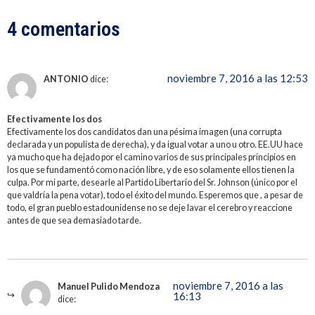
4 comentarios
noviembre 7, 2016 a las 12:53
ANTONIO
dice:
Efectivamente los dos
Efectivamente los dos candidatos dan una pésima imagen (una corrupta
declarada y un populista de derecha), y da igual votar a uno u otro. EE.UU hace
ya mucho que ha dejado por el camino varios de sus principales principios en
los que se fundamentó como nación libre, y de eso solamente ellos tienen la
culpa. Por mi parte, desearle al Partido Libertario del Sr. Johnson (único por el
que valdría la pena votar), todo el éxito del mundo. Esperemos que , a pesar de
todo, el gran pueblo estadounidense no se deje lavar el cerebro y reaccione
antes de que sea demasiado tarde.
noviembre 7, 2016 a las
Manuel Pulido Mendoza
16:13
dice: