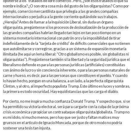
oponerse a los “tratados de libre comercio”. Pero, ¿son esos tratados lo que su
nombre indica? ¿O son otra cosa más del gusto de los oligarquistas? Como por
ejemplo, comercio mercantilista que privilegia a las grandes compañías
internacionales y perjudica a la gente corriente quitándole sus trabajos.
¿Herejía? Antes de llamar a la Inquisición Liberal, sin duda un órgano
oligarquista, pregúntense si los procesos de
deslocalización
de la producción de
las grandes compañías habrían llegado tan lejos en tan poco tiempo en un
sistema monetario internacional con patrón oro y la imposibilidad de tirar
indefinidamente de la “tarjeta de crédito” de déficits comerciales que no tienen
que autolimitarse y corregirse, gracias a un sistema de expansión monetaria
ilimitada (he aquí un lema liberal: “Otro globalismo es posible, sin globalistas ni
oligarquistas”). Pregúntense también si la libertad y la seguridad jurídica que el
liberalismo defiende es para las personas jurídicas (artificiales) constituidas
con ánimo de lucro y sin conciencia inherente, o para las personas naturales de
carne y hueso, es decir, para las personas que constituyen el pueblo. Y cuando
lo hayan hecho, pongan en una balanza, a un lado, a la perfecta oligarquista
Clinton, y al otro, al imperfecto populista Trump. Este último es luces y sombras,
la primera es todo oscuridad. Hay equidistancias que las carga el diablo.
Por cierto, no me inspira mucha confianza Donald Trump. Y sospecho que, si se
ha permitido su victoria electoral, será para cargarle con la culpa de la próxima
crisis económica y propiciar un contraataque oligarquista/globalista. Trump no
es mi ídolo, ni mucho menos, pero hay que ser justo y faltan matices muy
gruesos en el artículo de Ignacio Moncada, porque de otro modo no podría
sostener una tesis tan injusta.