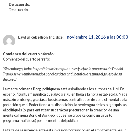
De acuerdo.
De acuerdo.
noviembre 11, 2016 a las 00:03
Lawful Rebellion, Inc.
dice:
Comienzo del cuarto párrafo:
Comienzo del cuarto párrafo:
“Sin embargo, todos los posibles aciertos puntuales [sic] de la propuesta de Donald
Trump se ven emborronados por el carácter antiliberal que rezuma el grueso de su
discurso.”
La mente colmena Borg-politiquesa está asimilando a los autores del IJM. En
español, “puntual” significa que algo o alguien llega a la hora establecida. Nada
más. Sin embargo, gracias a los sistemas centralizados de control mental de la
población que el Poder tiene a su disposición, la neolengua de los oligarquistas,
el politiqués (o, para enfatizar su carácter precursor en la creación de una
mente colmena Borg, el Borg-politiqués) se propaga como un virus (o
programa malicioso) por las mentes del público.
La falta de resistencia ante esta invasión/corrupción en el ámbito mental es un