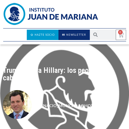
0
HAZTE SOCIO
NEWSLETTER
Trump contra Hillary: los peores a la
cabeza
IGNACIO_MONCADA@HOTMAIL.COM