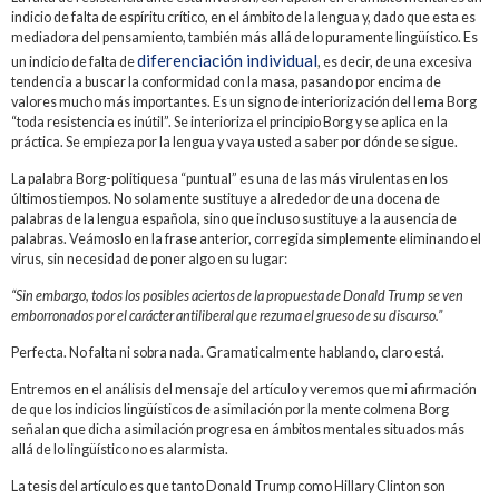
indicio de falta de espíritu crítico, en el ámbito de la lengua y, dado que esta es
mediadora del pensamiento, también más allá de lo puramente lingüístico. Es
diferenciación individual
un indicio de falta de
, es decir, de una excesiva
tendencia a buscar la conformidad con la masa, pasando por encima de
valores mucho más importantes. Es un signo de interiorización del lema Borg
“toda resistencia es inútil”. Se interioriza el principio Borg y se aplica en la
práctica. Se empieza por la lengua y vaya usted a saber por dónde se sigue.
La palabra Borg-politiquesa “puntual” es una de las más virulentas en los
últimos tiempos. No solamente sustituye a alrededor de una docena de
palabras de la lengua española, sino que incluso sustituye a la ausencia de
palabras. Veámoslo en la frase anterior, corregida simplemente eliminando el
virus, sin necesidad de poner algo en su lugar:
“Sin embargo, todos los posibles aciertos de la propuesta de Donald Trump se ven
emborronados por el carácter antiliberal que rezuma el grueso de su discurso.”
Perfecta. No falta ni sobra nada. Gramaticalmente hablando, claro está.
Entremos en el análisis del mensaje del artículo y veremos que mi afirmación
de que los indicios lingüísticos de asimilación por la mente colmena Borg
señalan que dicha asimilación progresa en ámbitos mentales situados más
allá de lo lingüístico no es alarmista.
La tesis del artículo es que tanto Donald Trump como Hillary Clinton son