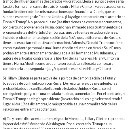
tráfico de influencias más descarados y lucrativos. Llega al punto de que sería
factible formular el cargo de traición contra Hillary Clinton, ya que acepta en su
fundación dinero de las mismas naciones que financian a Daesh, que se
supone es enemigo de Estados Unidos. ¿Hay algo comparable en el armario de
Donald Trump? No, parece que no (las filtraciones de correos y documentos,
por cierto, no provienen de Rusia, como han afirmado a los cuatro vientos los
propagandistas del Partido Demócrata, sino de fuentes estadounidenses,
incluido probablemente algún soplón de la NSA, que, a diferencia de Rusia, sí
tiene acceso a tan exhaustiva información). Además, Donald Trump no tiene
como ayudante personal a una Huma Abedin educada en Arabia Saudí, muy
probablemente estrechamente vinculada a la Hermandad Musulmana, y
autora de artículos contrarios a la libertad de las mujeres. Hillary Clinton sí
tiene a Huma Abedin como ayudante personal, tan allegada como para
considerarla una segunda hija. ¿A qué intereses sirve Hillary Clinton?
5) Hillary Clinton es parte activa de la política de demonización de Putin y
búsqueda de confrontación con Rusia. De resultar elegida presidente, las
probabilidades de conflicto bélico entre Estados Unidos y Rusia, con el
consiguiente peligro de una escalada nuclear, aumentarían. Por el contrario, si
Donald Trump es elegido presidente (la votación del colegio electoral tendrá
lugar el día 19 de diciembre), lo más probable es una normalización de las
relaciones entre ambas potencias.
6) Tal y como dice acertadamente Ignacio Moncada, Hillary Clinton representa
lo peor del
establishment
de Washington. Por el contrario, Trump es un