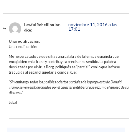
noviembre 11, 2016 a las
Lawful Rebellion Inc.
17:01
dice:
Una rectificación:
Una rectificación:
Me he percatado de que sí hay una palabra de la lengua española que
encaja bien en la frase y contribuye a precisar su sentido. La palabra
desplazada por el virus Borg-politiqués es “parcial”, con lo que la frase
traducida al español quedaría como sigue:
“Sin embargo, todos los posibles aciertos parciales de la propuesta de Donald
Trump se ven emborronados por el carácter antiliberal que rezuma el grueso de su
discurso.”
Jubal