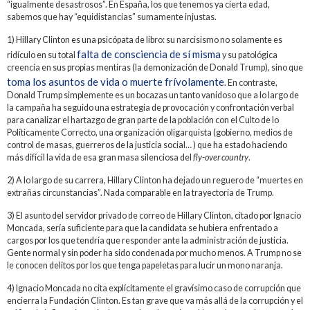
“igualmente desastrosos”. En España, los que tenemos ya cierta edad,
sabemos que hay “equidistancias” sumamente injustas.
1) Hillary Clinton es una psicópata de libro: su narcisismo no solamente es
falta de consciencia de sí misma
ridículo en su total
y su patológica
creencia en sus propias mentiras (la demonización de Donald Trump), sino que
toma los asuntos de vida o muerte frívolamente
. En contraste,
Donald Trump simplemente es un bocazas un tanto vanidoso que a lo largo de
la campaña ha seguido una estrategia de provocación y confrontación verbal
para canalizar el hartazgo de gran parte de la población con el Culto de lo
Políticamente Correcto, una organización oligarquista (gobierno, medios de
control de masas, guerreros de la justicia social… ) que ha estado haciendo
más difícil la vida de esa gran masa silenciosa del
fly-over country
.
2) A lo largo de su carrera, Hillary Clinton ha dejado un reguero de “muertes en
extrañas circunstancias”. Nada comparable en la trayectoria de Trump.
3) El asunto del servidor privado de correo de Hillary Clinton, citado por Ignacio
Moncada, sería suficiente para que la candidata se hubiera enfrentado a
cargos por los que tendría que responder ante la administración de justicia.
Gente normal y sin poder ha sido condenada por mucho menos. A Trump no se
le conocen delitos por los que tenga papeletas para lucir un mono naranja.
4) Ignacio Moncada no cita explícitamente el gravísimo caso de corrupción que
encierra la Fundación Clinton. Es tan grave que va más allá de la corrupción y el