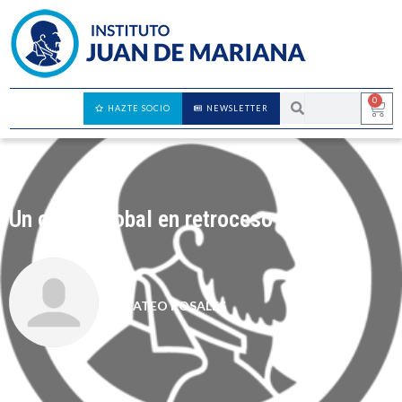
0
HAZTE SOCIO
NEWSLETTER
Un orden global en retroceso
MATEO ROSALES