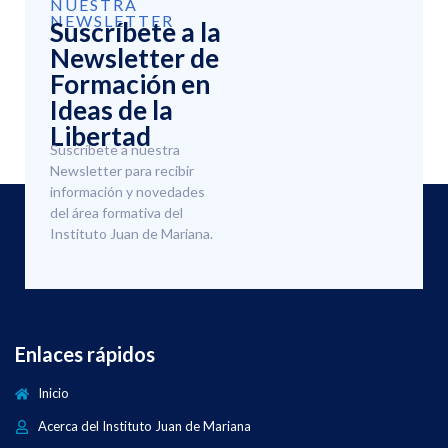
NUESTRA
NEWSLETTER
Suscríbete a la
Newsletter de
Formación en
Ideas de la
Libertad
Suscríbete a nuestra
Newsletter para recibir
información y novedades
del área formativa del
Instituto Juan de Mariana.
Enlaces rápidos
Inicio
Acerca del Instituto Juan de Mariana