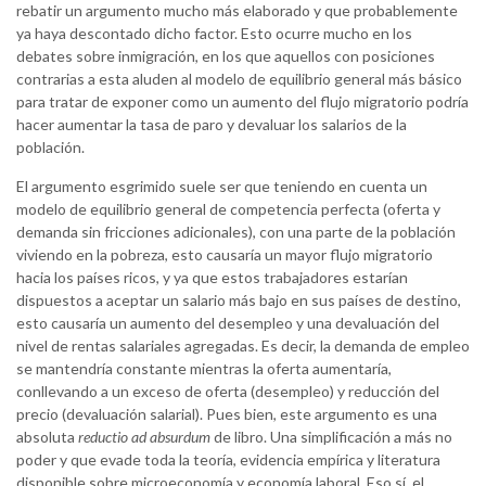
rebatir un argumento mucho más elaborado y que probablemente
ya haya descontado dicho factor. Esto ocurre mucho en los
debates sobre inmigración, en los que aquellos con posiciones
contrarias a esta aluden al modelo de equilibrio general más básico
para tratar de exponer como un aumento del flujo migratorio podría
hacer aumentar la tasa de paro y devaluar los salarios de la
población.
El argumento esgrimido suele ser que teniendo en cuenta un
modelo de equilibrio general de competencia perfecta (oferta y
demanda sin fricciones adicionales), con una parte de la población
viviendo en la pobreza, esto causaría un mayor flujo migratorio
hacia los países ricos, y ya que estos trabajadores estarían
dispuestos a aceptar un salario más bajo en sus países de destino,
esto causaría un aumento del desempleo y una devaluación del
nivel de rentas salariales agregadas. Es decir, la demanda de empleo
se mantendría constante mientras la oferta aumentaría,
conllevando a un exceso de oferta (desempleo) y reducción del
precio (devaluación salarial). Pues bien, este argumento es una
absoluta
reductio ad absurdum
de libro. Una simplificación a más no
poder y que evade toda la teoría, evidencia empírica y literatura
disponible sobre microeconomía y economía laboral. Eso sí, el