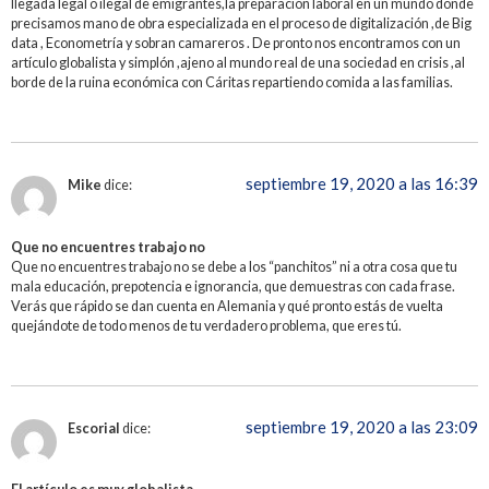
llegada legal o ilegal de emigrantes,la preparación laboral en un mundo donde
precisamos mano de obra especializada en el proceso de digitalización ,de Big
data , Econometría y sobran camareros . De pronto nos encontramos con un
artículo globalista y simplón ,ajeno al mundo real de una sociedad en crisis ,al
borde de la ruina económica con Cáritas repartiendo comida a las familias.
septiembre 19, 2020 a las 16:39
Mike
dice:
Que no encuentres trabajo no
Que no encuentres trabajo no se debe a los “panchitos” ni a otra cosa que tu
mala educación, prepotencia e ignorancia, que demuestras con cada frase.
Verás que rápido se dan cuenta en Alemania y qué pronto estás de vuelta
quejándote de todo menos de tu verdadero problema, que eres tú.
septiembre 19, 2020 a las 23:09
Escorial
dice: