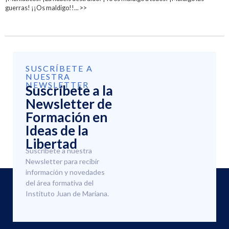
guerras! ¡¡Os maldigo!!... >>
SUSCRÍBETE A
NUESTRA
NEWSLETTER
Suscríbete a la
Newsletter de
Formación en
Ideas de la
Libertad
Suscríbete a nuestra
Newsletter para recibir
información y novedades
del área formativa del
Instituto Juan de Mariana.