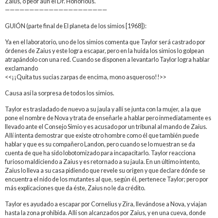
Zaius, o peor aún el Dr. Honorious.
—————————————————————
GUIÓN (parte final de El planeta de los simios [1968]):
Ya en el laboratorio, uno de los simios comenta que Taylor será castrado por
órdenes de Zaius y este logra escapar, pero en la huida los simios lo golpean
atrapándolo con una red. Cuando se disponen a levantarlo Taylor logra hablar
exclamando
<<¡¡Quita tus sucias zarpas de encima, mono asqueroso!!>>
Causa así la sorpresa de todos los simios.
Taylor es trasladado de nuevo a su jaula y allí se junta con la mujer, a la que
pone el nombre de Nova y trata de enseñarle a hablar pero inmediatamente es
llevado ante el Consejo Simio y es acusado por un tribunal al mando de Zaius.
Allí intenta demostrar que existe otro hombre como él que también puede
hablar y que es su compañero Landon, pero cuando se lo muestran se da
cuenta de que ha sido lobotomizado para incapacitarlo. Taylor reacciona
furioso maldiciendo a Zaius y es retornado a su jaula. En un último intento,
Zaius lo lleva a su casa pidiendo que revele su origen y que declare dónde se
encuentra el nido de los mutantes al que, según él, pertenece Taylor; pero por
más explicaciones que da éste, Zaius no le da crédito.
Taylor es ayudado a escapar por Cornelius y Zira, llevándose a Nova, y viajan
hasta la zona prohibida. Allí son alcanzados por Zaius, y en una cueva, donde