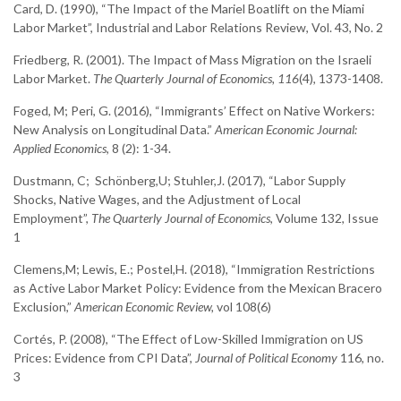
Card, D. (1990), “The Impact of the Mariel Boatlift on the Miami
Labor Market”, Industrial and Labor Relations Review, Vol. 43, No. 2
Friedberg, R. (2001). The Impact of Mass Migration on the Israeli
Labor Market.
The Quarterly Journal of Economics,
116
(4), 1373-1408.
Foged, M; Peri, G. (2016), “Immigrants’ Effect on Native Workers:
New Analysis on Longitudinal Data.”
American Economic Journal:
Applied Economics
, 8 (2): 1-34.
Dustmann, C; Schönberg,U; Stuhler,J. (2017), “Labor Supply
Shocks, Native Wages, and the Adjustment of Local
Employment”,
The Quarterly Journal of Economics
, Volume 132, Issue
1
Clemens,M; Lewis, E.; Postel,H. (2018), “Immigration Restrictions
as Active Labor Market Policy: Evidence from the Mexican Bracero
Exclusion,”
American Economic Review,
vol 108(6)
Cortés, P. (2008), “The Effect of Low-Skilled Immigration on US
Prices: Evidence from CPI Data”,
Journal of Political Economy
116, no.
3