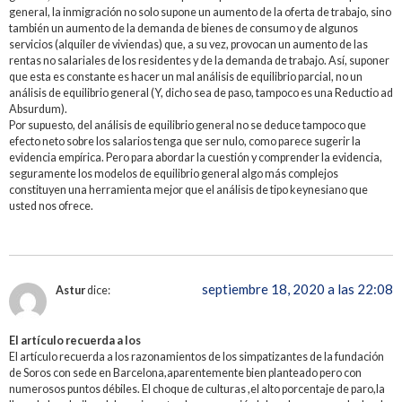
general, la inmigración no solo supone un aumento de la oferta de trabajo, sino
también un aumento de la demanda de bienes de consumo y de algunos
servicios (alquiler de viviendas) que, a su vez, provocan un aumento de las
rentas no salariales de los residentes y de la demanda de trabajo. Así, suponer
que esta es constante es hacer un mal análisis de equilibrio parcial, no un
análisis de equilibrio general (Y, dicho sea de paso, tampoco es una Reductio ad
Absurdum).
Por supuesto, del análisis de equilibrio general no se deduce tampoco que
efecto neto sobre los salarios tenga que ser nulo, como parece sugerir la
evidencia empírica. Pero para abordar la cuestión y comprender la evidencia,
seguramente los modelos de equilibrio general algo más complejos
constituyen una herramienta mejor que el análisis de tipo keynesiano que
usted nos ofrece.
septiembre 18, 2020 a las 22:08
Astur
dice:
El artículo recuerda a los
El artículo recuerda a los razonamientos de los simpatizantes de la fundación
de Soros con sede en Barcelona,aparentemente bien planteado pero con
numerosos puntos débiles. El choque de culturas ,el alto porcentaje de paro,la