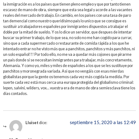
la inmigración es a los paises que tienen pleno empleo y que por tanto tienen
escasez de mano de obra, siempre que esta sea legal y acorde a las vacantes
reales del mercado de trabajo. En cambio, en los paises con una tasa de paro
tan demencial como nuestro queridísimo país lo unico que se consigue es
sustituir a trabajadores españoles por inmigrantes dispuestos a trabajar el
doble por la mitad de sueldo. Y os lo dice un servidor, que despues de intentar
buscar su primer trabajo, de lo que sea, no solo no me han cogido para currar,
sino que a cada supermercado o restaurante de comida rápida a los que he
intentado entrar no he visto más que a panchitos, panchitos y más panchitos, ni
un solo español!!! Por todo ello, no me va a quedar más cojones que pirarme
un país donde sí se necesitan inmigrantes para trabajar, más concretamente,
Alemania. Y como yo, miles y miles de españoles a los que se les sustituye por
panchitos y moronegrada variada. Asi que no vengáis con esas mierdas
globalistas porque la gente os tenemos cada vez más cogida la medida. Por
suerte cada vez está mas cerca una europa protegida del globalismo criminal:
lepen, salvini, wilders, vox… vuestra era de mano de obra semiesclava tiene los
días contados.
septiembre 15, 2020 a las 12:49
Lluïset
dice: