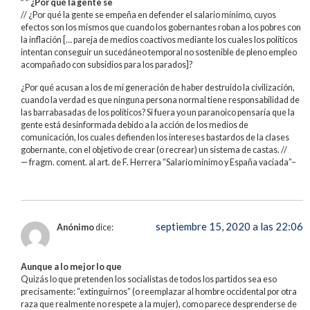
” ” ¿Por qué la gente se
// ¿Por qué la gente se empeña en defender el salario mínimo, cuyos
efectos son los mismos que cuando los gobernantes roban a los pobres con
la inflación [… pareja de medios coactivos mediante los cuales los políticos
intentan conseguir un sucedáneo temporal no sostenible de pleno empleo
acompañado con subsidios para los parados]?
¿Por qué acusan a los de mi generación de haber destruido la civilización,
cuando la verdad es que ninguna persona normal tiene responsabilidad de
las barrabasadas de los políticos? Si fuera yo un paranoico pensaría que la
gente está desinformada debido a la acción de los medios de
comunicación, los cuales defienden los intereses bastardos de la clases
gobernante, con el objetivo de crear (o recrear) un sistema de castas. //
— fragm. coment. al art. de F. Herrera “Salario mínimo y España vaciada”–
septiembre 15, 2020 a las 22:06
Anónimo
dice:
Aunque a lo mejor lo que
Quizás lo que pretenden los socialistas de todos los partidos sea eso
precisamente: “extinguirnos” (o reemplazar al hombre occidental por otra
raza que realmente no respete a la mujer), como parece desprenderse de