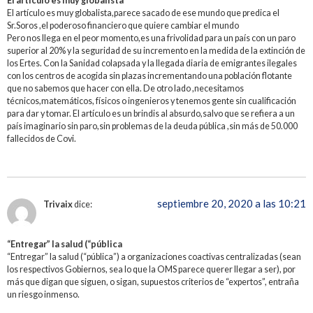
El artículo es muy globalista
El artículo es muy globalista,parece sacado de ese mundo que predica el
Sr.Soros ,el poderoso financiero que quiere cambiar el mundo
Pero nos llega en el peor momento,es una frivolidad para un país con un paro
superior al 20% y la seguridad de su incremento en la medida de la extinción de
los Ertes. Con la Sanidad colapsada y la llegada diaria de emigrantes ilegales
con los centros de acogida sin plazas incrementando una población flotante
que no sabemos que hacer con ella. De otro lado ,necesitamos
técnicos,matemáticos, físicos o ingenieros y tenemos gente sin cualificación
para dar y tomar. El artículo es un brindis al absurdo,salvo que se refiera a un
país imaginario sin paro,sin problemas de la deuda pública ,sin más de 50.000
fallecidos de Covi.
septiembre 20, 2020 a las 10:21
Trivaix
dice:
“Entregar” la salud (“pública
“Entregar” la salud (“pública”) a organizaciones coactivas centralizadas (sean
los respectivos Gobiernos, sea lo que la OMS parece querer llegar a ser), por
más que digan que siguen, o sigan, supuestos criterios de “expertos”, entraña
un riesgo inmenso.