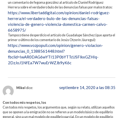
un comentario de fegoma gonzález al artículo de Daniel Rodríguez
Herrera sobre el verdadero bulo de las denuncias falsas por malos tratos:
https://www.libertaddigital.com/opinion/daniel-rodriguez-
herrera/el-verdadero-bulo-de-las-denuncias-falsas-
violencia-de-genero-violencia-domestica-carmen-calvo-
6658975/
Tampoco tiene desperdicio el artículo de Guadalupe Sánchez (que aporta el
primer o último de los comentario de Jesús Otzerin Jáuregui):
https://www.vozpopuli.com/opinion/genero-violacion-
denuncias_0_1388561448.html?
fbclid=IwAR0DAG6wYTI13P0bYTTcUSFIkxGZHIq-
2DzJoJ1NfEa7W7wuErWZJb9yK6c
septiembre 14, 2020 a las 08:35
Mikel
dice:
Con todos mis respetos, los
Con todos mis respetos, los argumentos que, según su relato, utilizan aquellos
que se oponen a la emigración no se refieren a un modelo básico de equilibrio
general, sino a un mal modelo de equilibrio parcial. En un modelo de equilibrio