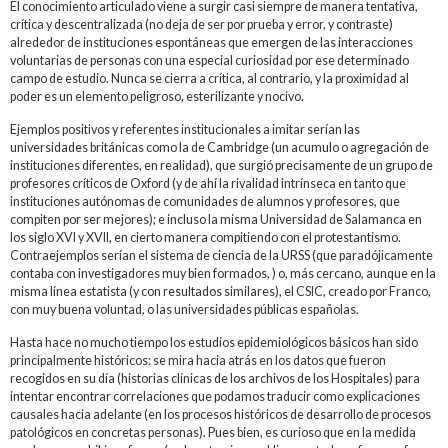
El conocimiento articulado viene a surgir casi siempre de manera tentativa,
crítica y descentralizada (no deja de ser por prueba y error, y contraste)
alrededor de instituciones espontáneas que emergen de las interacciones
voluntarias de personas con una especial curiosidad por ese determinado
campo de estudio. Nunca se cierra a crítica, al contrario, y la proximidad al
poder es un elemento peligroso, esterilizante y nocivo.
Ejemplos positivos y referentes institucionales a imitar serían las
universidades británicas como la de Cambridge (un acumulo o agregación de
instituciones diferentes, en realidad), que surgió precisamente de un grupo de
profesores críticos de Oxford (y de ahí la rivalidad intrínseca en tanto que
instituciones autónomas de comunidades de alumnos y profesores, que
compiten por ser mejores); e incluso la misma Universidad de Salamanca en
los siglo XVI y XVII, en cierto manera compitiendo con el protestantismo.
Contraejemplos serían el sistema de ciencia de la URSS (que paradójicamente
contaba con investigadores muy bien formados, ) o, más cercano, aunque en la
misma línea estatista (y con resultados similares), el CSIC, creado por Franco,
con muy buena voluntad, o las universidades públicas españolas.
Hasta hace no mucho tiempo los estudios epidemiológicos básicos han sido
principalmente históricos: se mira hacia atrás en los datos que fueron
recogidos en su día (historias clínicas de los archivos de los Hospitales) para
intentar encontrar correlaciones que podamos traducir como explicaciones
causales hacia adelante (en los procesos históricos de desarrollo de procesos
patológicos en concretas personas). Pues bien, es curioso que en la medida