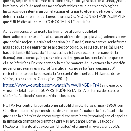
que hoy se prohibiera fumar (o al contrario, se obligara a todos a fumar, y fumar
lo mismo), el día de mañana no serían factibles estudios epidemiológicos
históricos que intentaran correlacionar el fumar (o el dejar de hacerlo) con
determinada enfermedad. Luego la propia COACCIÓN SISTÉMICA… IMPIDE
que SURJA dicha fuente de CONOCIMIENTO empírica.
Aunque inconscientemente los humanos al sentir debilidad
(inerradicablemente unida al carácter abierto de la propia vida) solemos creer
que sería lo mejor, la actividad coactiva (del Estado) nunca parece ser la forma
más adecuada de enfrentarse a lo desconocido, pues su actuar es: (a) Ciego
hacia delante, (b) “cegador” hacia atrás, y (c) despreciador del papel de la
(buena) teoría como guía (pues no les suelen gustar las conclusiones que de
ella se inferirían). En este sentido, la mejor manera de llevarnos a la extinción
no vendría de un virus natural (o artificial, como se ha “pre-guionizado”
recientemente con lo que sería la “precuela” de la película El planeta de los
simios, u otras como “Contagion” (2011):
https://www.youtube.com/watch?v=WJ0NSEi-Fr4
) sino ese otro
virus más letal que es la SUPERSTICIÓN ESTATISTA en forma de coacción
sistémica “aplicada” sobre la vida de los otros.
NOTA.- Por contra, la película original de El planeta de los simios (1968), con
Charlton Heston, sí que mostraba de un modo más natural la inquietud de la
que nace la dinámica de cómo surge el conocimiento (tentativo) con el papel de
la simpática chimpancé científica Zira y su ayudante Cornelius (Roddy
McDowall), frente a los expertos “oficiales” el orangután evolucionado Dr.