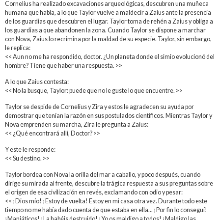
Cornelius ha realizado excavaciones arqueológicas, descubren una muñeca
humana que habla, a lo que Taylor vuelve a maldecir a Zaius ante la presencia
de los guardias que descubren el lugar. Taylor toma de rehén a Zaius y obliga a
los guardias a que abandonen la zona. Cuando Taylor se dispone a marchar
con Nova, Zaius lo recrimina por la maldad de su especie. Taylor, sin embargo,
le replica:
<< Aun no me ha respondido, doctor. ¿Un planeta donde el simio evolucionó del
hombre? Tiene que haber una respuesta. >>
A lo que Zaius contesta:
<< No la busque, Taylor: puede que no le guste lo que encuentre. >>
Taylor se despide de Cornelius y Zira y estos le agradecen su ayuda por
demostrar que tenían la razón en sus postulados científicos. Mientras Taylor y
Nova emprenden su marcha, Zira le pregunta a Zaius:
<< ¿Qué encontrará allí, Doctor? >>
Y este le responde:
<< Su destino. >>
Taylor bordea con Nova la orilla del mar a caballo, y poco después, cuando
dirige su mirada al frente, descubre la trágica respuesta a sus preguntas sobre
el origen de esa civilización en revés, exclamando con odio y pesar:
<< ¡Dios mío! ¡Estoy de vuelta! Estoy en mi casa otra vez. Durante todo este
tiempo no me había dado cuenta de que estaba en ella... ¡Por fin lo conseguí!
¡Maniáticos! ¡La habéis destruido! ¡Yo os maldigo a todos! ¡Maldigo las