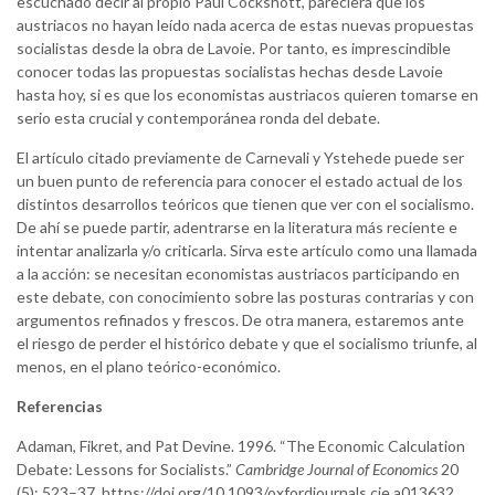
escuchado decir al propio Paul Cockshott, pareciera que los
austriacos no hayan leído nada acerca de estas nuevas propuestas
socialistas desde la obra de Lavoie. Por tanto, es imprescindible
conocer todas las propuestas socialistas hechas desde Lavoie
hasta hoy, si es que los economistas austriacos quieren tomarse en
serio esta crucial y contemporánea ronda del debate.
El artículo citado previamente de Carnevali y Ystehede puede ser
un buen punto de referencia para conocer el estado actual de los
distintos desarrollos teóricos que tienen que ver con el socialismo.
De ahí se puede partir, adentrarse en la literatura más reciente e
intentar analizarla y/o criticarla. Sirva este artículo como una llamada
a la acción: se necesitan economistas austriacos participando en
este debate, con conocimiento sobre las posturas contrarias y con
argumentos refinados y frescos. De otra manera, estaremos ante
el riesgo de perder el histórico debate y que el socialismo triunfe, al
menos, en el plano teórico-económico.
Referencias
Adaman, Fikret, and Pat Devine. 1996. “The Economic Calculation
Debate: Lessons for Socialists.”
Cambridge Journal of Economics
20
(5): 523–37. https://doi.org/10.1093/oxfordjournals.cje.a013632.