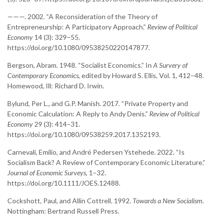
———. 2002. “A Reconsideration of the Theory of
Entrepreneurship: A Participatory Approach.”
Review of Political
Economy
14 (3): 329–55.
https://doi.org/10.1080/09538250220147877.
Bergson, Abram. 1948. “Socialist Economics.” In
A Survery of
Contemporary Economics
, edited by Howard S. Ellis, Vol. 1, 412–48.
Homewood, Ill: Richard D. Irwin.
Bylund, Per L., and G.P. Manish. 2017. “Private Property and
Economic Calculation: A Reply to Andy Denis.”
Review of Political
Economy
29 (3): 414–31.
https://doi.org/10.1080/09538259.2017.1352193.
Carnevali, Emilio, and André Pedersen Ystehede. 2022. “Is
Socialism Back? A Review of Contemporary Economic Literature.”
Journal of Economic Surveys
, 1–32.
https://doi.org/10.1111/JOES.12488.
Cockshott, Paul, and Allin Cottrell. 1992.
Towards a New Socialism
.
Nottingham: Bertrand Russell Press.