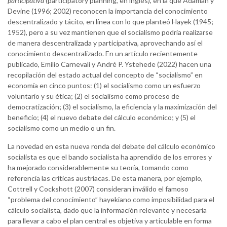
participativa
(participatory planning, en inglés), en la que Adaman y
Devine (1996; 2002) reconocen la importancia del conocimiento
descentralizado y tácito, en línea con lo que planteó Hayek (1945;
1952), pero a su vez mantienen que el socialismo podría realizarse
de manera descentralizada y participativa, aprovechando así el
conocimiento descentralizado. En un artículo recientemente
publicado, Emilio Carnevali y André P. Ystehede (2022) hacen una
recopilación del estado actual del concepto de “socialismo” en
economía en cinco puntos: (1) el socialismo como un esfuerzo
voluntario y su ética; (2) el socialismo como proceso de
democratización; (3) el socialismo, la eficiencia y la maximización del
beneficio; (4) el nuevo debate del cálculo económico; y (5) el
socialismo como un medio o un fin.
La novedad en esta nueva ronda del debate del cálculo económico
socialista es que el bando socialista ha aprendido de los errores y
ha mejorado considerablemente su teoría, tomando como
referencia las críticas austriacas. De esta manera, por ejemplo,
Cottrell y Cockshott (2007) consideran inválido el famoso
“problema del conocimiento” hayekiano como imposibilidad para el
cálculo socialista, dado que la información relevante y necesaria
para llevar a cabo el plan central es objetiva y articulable en forma