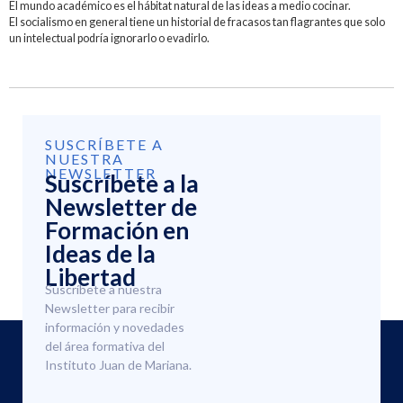
El mundo académico es el hábitat natural de las ideas a medio cocinar.
El socialismo en general tiene un historial de fracasos tan flagrantes que solo
un intelectual podría ignorarlo o evadirlo.
SUSCRÍBETE A
NUESTRA
NEWSLETTER
Suscríbete a la
Newsletter de
Formación en
Ideas de la
Libertad
Suscríbete a nuestra
Newsletter para recibir
información y novedades
del área formativa del
Instituto Juan de Mariana.