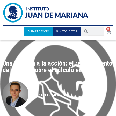
0
HAZTE SOCIO
NEWSLETTER
Una llamada a la acción: el resurgimiento
del debate sobre el cálculo económico
VICENTE MORENO