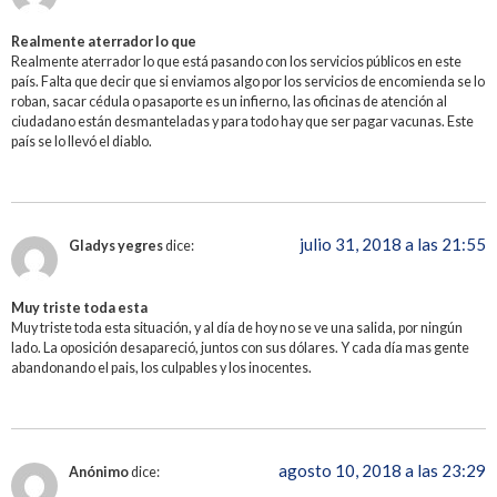
Realmente aterrador lo que
Realmente aterrador lo que está pasando con los servicios públicos en este
país. Falta que decir que si enviamos algo por los servicios de encomienda se lo
roban, sacar cédula o pasaporte es un infierno, las oficinas de atención al
ciudadano están desmanteladas y para todo hay que ser pagar vacunas. Este
país se lo llevó el diablo.
julio 31, 2018 a las 21:55
Gladys yegres
dice:
Muy triste toda esta
Muy triste toda esta situación, y al día de hoy no se ve una salida, por ningún
lado. La oposición desapareció, juntos con sus dólares. Y cada día mas gente
abandonando el pais, los culpables y los inocentes.
agosto 10, 2018 a las 23:29
Anónimo
dice: