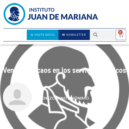
0
HAZTE SOCIO
NEWSLETTER
Venezuela: caos en los servicios públicos
VENEZOLANO ANÓNIMO