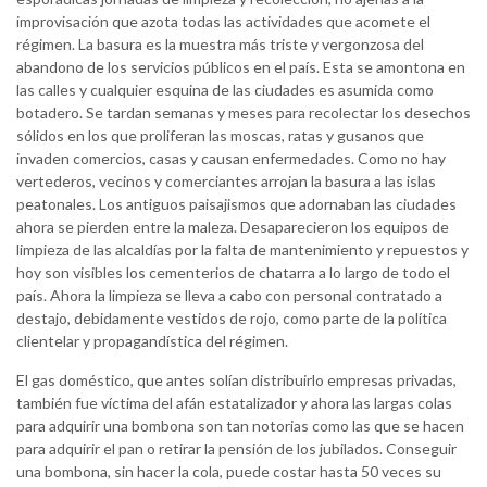
improvisación que azota todas las actividades que acomete el
régimen. La basura es la muestra más triste y vergonzosa del
abandono de los servicios públicos en el país. Esta se amontona en
las calles y cualquier esquina de las ciudades es asumida como
botadero. Se tardan semanas y meses para recolectar los desechos
sólidos en los que proliferan las moscas, ratas y gusanos que
invaden comercios, casas y causan enfermedades. Como no hay
vertederos, vecinos y comerciantes arrojan la basura a las islas
peatonales. Los antiguos paisajismos que adornaban las ciudades
ahora se pierden entre la maleza. Desaparecieron los equipos de
limpieza de las alcaldías por la falta de mantenimiento y repuestos y
hoy son visibles los cementerios de chatarra a lo largo de todo el
país. Ahora la limpieza se lleva a cabo con personal contratado a
destajo, debidamente vestidos de rojo, como parte de la política
clientelar y propagandística del régimen.
El gas doméstico, que antes solían distribuirlo empresas privadas,
también fue víctima del afán estatalizador y ahora las largas colas
para adquirir una bombona son tan notorias como las que se hacen
para adquirir el pan o retirar la pensión de los jubilados. Conseguir
una bombona, sin hacer la cola, puede costar hasta 50 veces su