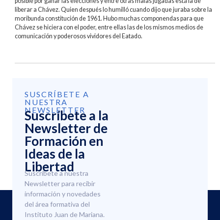
posible por ganar las elecciones y entre otras malas jugadas está la de
liberar a Chávez. Quien después lo humilló cuando dijo que juraba sobre la
moribunda constitución de 1961. Hubo muchas componendas para que
Chávez se hiciera con el poder, entre ellas las de los mismos medios de
comunicación y poderosos vividores del Eatado.
SUSCRÍBETE A
NUESTRA
NEWSLETTER
Suscríbete a la
Newsletter de
Formación en
Ideas de la
Libertad
Suscríbete a nuestra
Newsletter para recibir
información y novedades
del área formativa del
Instituto Juan de Mariana.