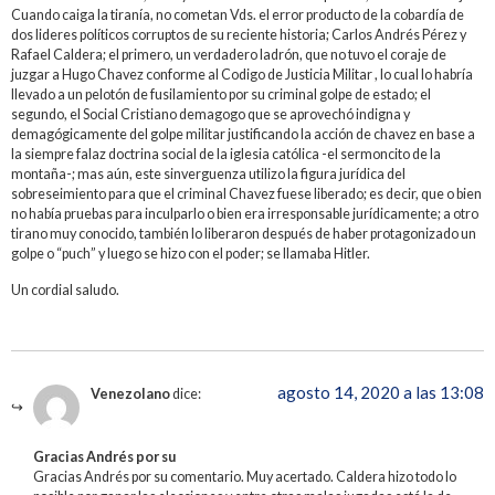
Cuando caiga la tiranía, no cometan Vds. el error producto de la cobardía de
dos lideres políticos corruptos de su reciente historia; Carlos Andrés Pérez y
Rafael Caldera; el primero, un verdadero ladrón, que no tuvo el coraje de
juzgar a Hugo Chavez conforme al Codigo de Justicia Militar , lo cual lo habría
llevado a un pelotón de fusilamiento por su criminal golpe de estado; el
segundo, el Social Cristiano demagogo que se aprovechó indigna y
demagógicamente del golpe militar justificando la acción de chavez en base a
la siempre falaz doctrina social de la iglesia católica -el sermoncito de la
montaña-; mas aún, este sinverguenza utilizo la figura jurídica del
sobreseimiento para que el criminal Chavez fuese liberado; es decir, que o bien
no había pruebas para inculparlo o bien era irresponsable jurídicamente; a otro
tirano muy conocido, también lo liberaron después de haber protagonizado un
golpe o “puch” y luego se hizo con el poder; se llamaba Hitler.
Un cordial saludo.
agosto 14, 2020 a las 13:08
Venezolano
dice:
Gracias Andrés por su
Gracias Andrés por su comentario. Muy acertado. Caldera hizo todo lo