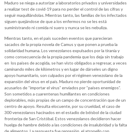
Maduro se niega a autorizar a laboratorios privados y universidades
a realizar test de covid-19 para no perder el control de las cifras y
seguir maquillándolas. Mientras tanto, las familias de los infectados
siguen quejándose de que a los enfermos no se les está
suministrando ni comida ni suero y nunca se les nebuliza.
Mientras tanto, en el país suceden eventos que parecieran
sacados de la propia novela de Camus y que ponen a prueba la
solidaridad humana. Los venezolanos expulsados por la tiranía y
como consecuencia de la propia pandemia que los deja sin trabajo
en los países de acogida, se han visto obligados a regresar, a veces
caminando miles de kilómetros y en lugar de dárseles un digno
apoyo humanitario, son culpados por el régimen venezolano de la
expansión del virus en el país. Maduro no pierde oportunidad de
acusarlos de “importar el virus” enviados por “países enemigos”.
Son sometidos a cuarentenas humillantes en condiciones
deplorables, más propias de un campo de concentración que de un
centro de apoyo. Resulta elocuente, por su crueldad, el caso de
300 venezolanos hacinados en el estadio de béisbol de la ciudad
fronteriza de San Cristóbal. Estos venezolanos decidieron hacer
huelga de hambre debido a las condiciones de insalubridad y la falta
de alimentos. La respuesta fue represión, el atropello con