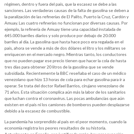
régimen, dentro y fuera del país, que la escasez se debe a las
sanciones. Las verdaderas causas de la falta de gasolina se deben a
la paralización de las refinerías de El Palito, Puerto la Cruz, Cardón y
Amuay. Las cuatro refinerías no funcionan por diversas causas. Por
ejemplo, la refinería de Amuay tiene una capacidad instalada de
645.000 barriles diarios y solo produce por debajo de 20.000
barriles al día. La gasolina que hasta hace poco era regalada en el
país, ahora se vende a más de dos dólares el litro y los militares se
enriquecen en el mercado negro. Mientras tanto, los conductores
que no pueden pagar ese precio tienen que hacer la cola de hasta
tres días para obtener 20 litros de la gasolina que se vende
subsidiada. Recientemente la BBC reseñaba el caso de un médico
venezolano que hizo 13 horas de cola para echar gasolina para ir a
operar. Se trata del doctor Rafael Barrios, cirujano venezolano de
71 años. Esta situación complica aún más la labor de los sanitarios
que luchan contra el coronavirus. Las pocas ambulancias que aún
existen en el país ni los camiones de bomberos pueden desplazarse
debido a la escasez de combustible.
La pandemia ha sorprendido al país en el peor momento, cuando la
economía registra los peores resultados de su historia.