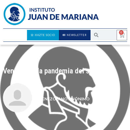
0
HAZTE SOCIO
NEWSLETTER
Venezuela: la pandemia del siglo XXI
VENEZOLANO ANÓNIMO