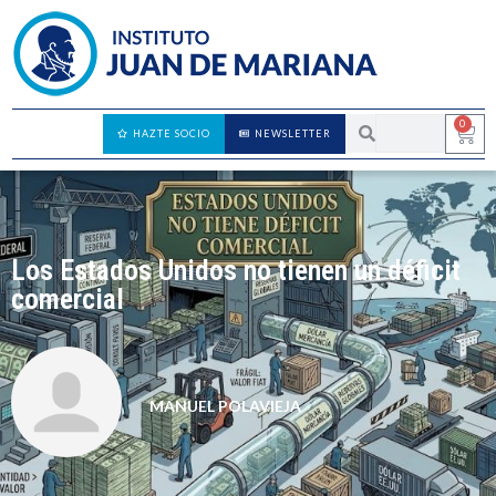
0
HAZTE SOCIO
NEWSLETTER
Los Estados Unidos no tienen un déficit
comercial
MANUEL POLAVIEJA