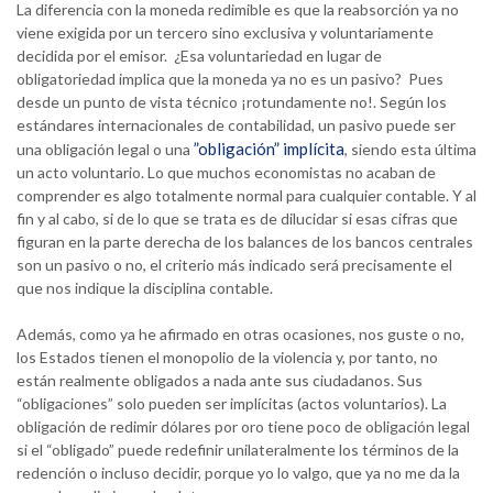
La diferencia con la moneda redimible es que la reabsorción ya no
viene exigida por un tercero sino exclusiva y voluntariamente
decidida por el emisor. ¿Esa voluntariedad en lugar de
obligatoriedad implica que la moneda ya no es un pasivo? Pues
desde un punto de vista técnico ¡rotundamente no!. Según los
estándares internacionales de contabilidad, un pasivo puede ser
”obligación” implícita
una obligación legal o una
, siendo esta última
un acto voluntario. Lo que muchos economistas no acaban de
comprender es algo totalmente normal para cualquier contable. Y al
fin y al cabo, si de lo que se trata es de dilucidar si esas cifras que
figuran en la parte derecha de los balances de los bancos centrales
son un pasivo o no, el criterio más indicado será precisamente el
que nos indique la disciplina contable.
Además, como ya he afirmado en otras ocasiones, nos guste o no,
los Estados tienen el monopolio de la violencia y, por tanto, no
están realmente obligados a nada ante sus ciudadanos. Sus
“obligaciones” solo pueden ser implícitas (actos voluntarios). La
obligación de redimir dólares por oro tiene poco de obligación legal
si el “obligado” puede redefinir unilateralmente los términos de la
redención o incluso decidir, porque yo lo valgo, que ya no me da la