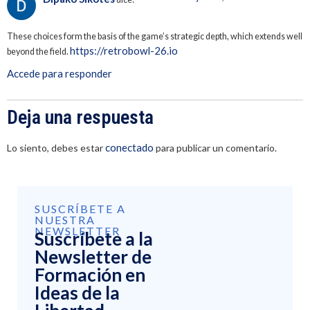
These choices form the basis of the game’s strategic depth, which extends well
https://retrobowl-26.io
beyond the field.
Accede para responder
Deja una respuesta
conectado
Lo siento, debes estar
para publicar un comentario.
SUSCRÍBETE A
NUESTRA
NEWSLETTER
Suscríbete a la
Newsletter de
Formación en
Ideas de la