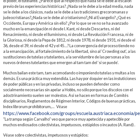
el poder, el tutelante. ¿Parece que al respecto que nada se le debe al escalón
previo de las experiencias históricas? ¿Nada se le debe a la edad media, nada
se le debe a los clásicos, nada se le debe a las tradiciones grecoromanas y
judeocristianas?¿Nada se le debe al cristianismo?¿Ni al Evangelio? ¿Qué es
Occidente, Europa y América sin ello? ¿Por lo que se ve no se ha avanzado
mucho en la emancipación ni desde I. Kant, ni desde Descartes, ni del
Renacimiento, ni desde el Iluminismo, ni desde La Revolución Francesa, ni de
la Gloriosa, ni desde la Pepa de 1812, ni desde 1978, ni desde 1931, ni desde el
36, desde el 39, ni desde el 42 y el 45…? La convergencia del proceso tiende no
a la emancipación, al fortalecimiento de la libertad, sino al ‘Crowding out’, a las
sustituciones de tutelas y tutelantes, a la servidumbre de las personas a los
nuevos órdenes tutelantes que emergen al tam tam del ‘sí se puede’.
Muchos bailan este tam, tam acomodando o imponiendo tutelas y multas a los
demás. Es una práctica muy extendida. Las hay por doquier en las instuticiones
de poder públicas y en las privadas, incluso se pueden defender como
socialmente necesarias sin apelar a Hobbs, no sólo porque los díscolos con el
adoctrinamiento suelen ser molestos. Así se hacen en formas de Comités
disciplinarios, Reglamentos de Régimen Interior, Códigos de buenas prácticas,
Index librorum prohibitorum,… Véase
https://www.facebook.com/groups/escuela.austriaca.economia
“La trampa según Carvalho” veo que parece muy apetecida y apetecible por
muchos endiosados colectivistas, impetuosos, estúpidos o incautos (A. Rand) .
Véase sobre colectivistas, impetuosos y estúpidos: