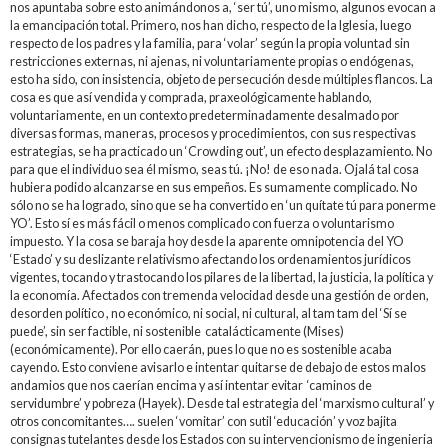
nos apuntaba sobre esto animándonos a, ‘ser tú’, uno mismo, algunos evocan a
la emancipación total. Primero, nos han dicho, respecto de la Iglesia, luego
respecto de los padres y la familia, para ‘volar’ según la propia voluntad sin
restricciones externas, ni ajenas, ni voluntariamente propias o endógenas,
esto ha sido, con insistencia, objeto de persecución desde múltiples flancos. La
cosa es que así vendida y comprada, praxeológicamente hablando,
voluntariamente, en un contexto predeterminadamente desalmado por
diversas formas, maneras, procesos y procedimientos, con sus respectivas
estrategias, se ha practicado un ‘Crowding out’, un efecto desplazamiento. No
para que el individuo sea él mismo, seas tú. ¡No! de eso nada. Ojalá tal cosa
hubiera podido alcanzarse en sus empeños. Es sumamente complicado. No
sólo no se ha logrado, sino que se ha convertido en ‘un quítate tú para ponerme
YO’. Esto sí es más fácil o menos complicado con fuerza o voluntarismo
impuesto. Y la cosa se baraja hoy desde la aparente omnipotencia del YO
‘Estado’ y su deslizante relativismo afectando los ordenamientos jurídicos
vigentes, tocando y trastocando los pilares de la libertad, la justicia, la política y
la economía. Afectados con tremenda velocidad desde una gestión de orden,
desorden político , no económico, ni social, ni cultural, al tam tam del ‘Sí se
puede’, sin ser factible, ni sostenible catalácticamente (Mises)
(económicamente). Por ello caerán, pues lo que no es sostenible acaba
cayendo. Esto conviene avisarlo e intentar quitarse de debajo de estos malos
andamios que nos caerían encima y así intentar evitar ‘caminos de
servidumbre’ y pobreza (Hayek). Desde tal estrategia del ‘marxismo cultural’ y
otros concomitantes…. suelen ‘vomitar’ con sutil ‘educación’ y voz bajita
consignas tutelantes desde los Estados con su intervencionismo de ingenieria