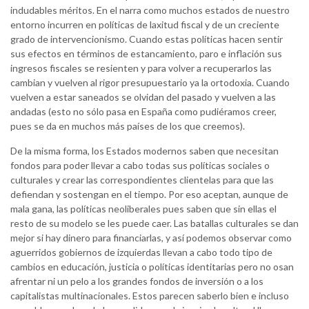
indudables méritos. En el narra como muchos estados de nuestro
entorno incurren en políticas de laxitud fiscal y de un creciente
grado de intervencionismo. Cuando estas políticas hacen sentir
sus efectos en términos de estancamiento, paro e inflación sus
ingresos fiscales se resienten y para volver a recuperarlos las
cambian y vuelven al rigor presupuestario ya la ortodoxia. Cuando
vuelven a estar saneados se olvidan del pasado y vuelven a las
andadas (esto no sólo pasa en España como pudiéramos creer,
pues se da en muchos más países de los que creemos).
De la misma forma, los Estados modernos saben que necesitan
fondos para poder llevar a cabo todas sus políticas sociales o
culturales y crear las correspondientes clientelas para que las
defiendan y sostengan en el tiempo. Por eso aceptan, aunque de
mala gana, las políticas neoliberales pues saben que sin ellas el
resto de su modelo se les puede caer. Las batallas culturales se dan
mejor si hay dinero para financiarlas, y así podemos observar como
aguerridos gobiernos de izquierdas llevan a cabo todo tipo de
cambios en educación, justicia o políticas identitarias pero no osan
afrentar ni un pelo a los grandes fondos de inversión o a los
capitalistas multinacionales. Estos parecen saberlo bien e incluso