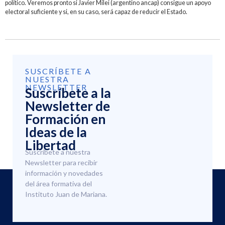
político. Veremos pronto si Javier Milei (argentino ancap) consigue un apoyo
electoral suficiente y si, en su caso, será capaz de reducir el Estado.
SUSCRÍBETE A
NUESTRA
NEWSLETTER
Suscríbete a la
Newsletter de
Formación en
Ideas de la
Libertad
Suscríbete a nuestra
Newsletter para recibir
información y novedades
del área formativa del
Instituto Juan de Mariana.