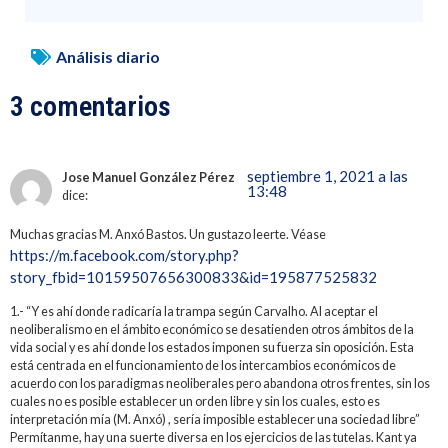
Análisis diario
3 comentarios
septiembre 1, 2021 a las
Jose Manuel González Pérez
13:48
dice:
Muchas gracias M. Anxó Bastos. Un gustazo leerte. Véase
https://m.facebook.com/story.php?
story_fbid=10159507656300833&id=195877525832
1.- “Y es ahí donde radicaría la trampa según Carvalho. Al aceptar el
neoliberalismo en el ámbito económico se desatienden otros ámbitos de la
vida social y es ahí donde los estados imponen su fuerza sin oposición. Esta
está centrada en el funcionamiento de los intercambios económicos de
acuerdo con los paradigmas neoliberales pero abandona otros frentes, sin los
cuales no es posible establecer un orden libre y sin los cuales, esto es
interpretación mía (M. Anxó) , sería imposible establecer una sociedad libre”
Permítanme, hay una suerte diversa en los ejercicios de las tutelas. Kant ya