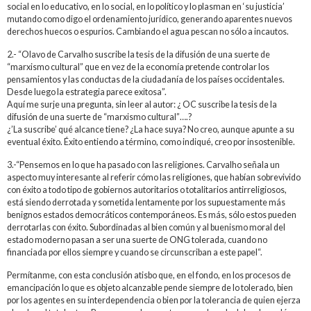
social en lo educativo, en lo social, en lo político y lo plasman en ‘su justicia’
mutando como digo el ordenamiento jurídico, generando aparentes nuevos
derechos huecos o espurios. Cambiando el agua pescan no sólo a incautos.
2.- “Olavo de Carvalho suscribe la tesis de la difusión de una suerte de
“marxismo cultural” que en vez de la economía pretende controlar los
pensamientos y las conductas de la ciudadanía de los países occidentales.
Desde luego la estrategia parece exitosa”.
Aquí me surje una pregunta, sin leer al autor: ¿ OC suscribe la tesis de la
difusión de una suerte de “marxismo cultural”….?
¿’La suscribe’ qué alcance tiene? ¿La hace suya? No creo, aunque apunte a su
eventual éxito. Éxito entiendo a término, como indiqué, creo por insostenible.
3.-“Pensemos en lo que ha pasado con las religiones. Carvalho señala un
aspecto muy interesante al referir cómo las religiones, que habían sobrevivido
con éxito a todo tipo de gobiernos autoritarios o totalitarios antirreligiosos,
está siendo derrotada y sometida lentamente por los supuestamente más
benignos estados democráticos contemporáneos. Es más, sólo estos pueden
derrotarlas con éxito. Subordinadas al bien común y al buenismo moral del
estado moderno pasan a ser una suerte de ONG tolerada, cuando no
financiada por ellos siempre y cuando se circunscriban a este papel“.
Permítanme, con esta conclusión atisbo que, en el fondo, en los procesos de
emancipación lo que es objeto alcanzable pende siempre de lo tolerado, bien
por los agentes en su interdependencia o bien por la tolerancia de quien ejerza