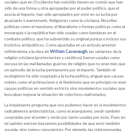
sociales que en Occidente han existido tienen en común que han
sido de una forma u otra apropiadas por el poder político, que el
asocia al Imperio; han sido apropiados por este en su lucha por
alcanzarlo o mantenerlo. Religiones como la cristiana, filosofías
políticas como el marxismo, el liberalismo o formas políticas como la
monarquía o la república han sido usadas como banderas en el
combate político, que ha subvertido su original pureza o incluso sus
instintos antipolíticos. Como apuntaba en un artículo anterior
William Cavanaugh
refiriéndome a la obra de
, las variantes de la
religión cristiana (protestantes y católicos) fueron usadas como
excusa en las mal llamadas guerras de religión que no eran más que
un episodio de la lucha permanente por el imperio. También el
ecologismo ha sido cooptado a la lucha política, al igual que causas
nobles como el antirracismo o el feminismo que en principio no eran
causas políticas en sentido estricto sino movimientos sociales que
buscaban mejorar la situación de colectivos maltratados.
La inquietante pregunta que nos podemos hacer es si movimientos
radicalmente antiestatistas, como el anarquismo, serán también
cooptadas por el poder y serán por tanto usadas por este. Pues en
mi opinión existen bastantes posibilidades de que esto también
suceda, sino somos conscientes. Por ejemplo, las criptomonedas