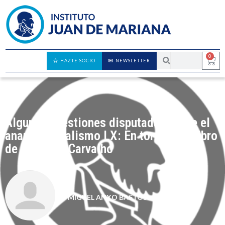
0
HAZTE SOCIO
NEWSLETTER
Algunas cuestiones disputadas sobre el
anarcocapitalismo LX: En torno a un libro
de Olavo de Carvalho
MIGUEL ANXO BASTOS