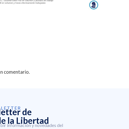
un comentario.
SLETTER
letter de
e la Libertad
ibir información y novedades del