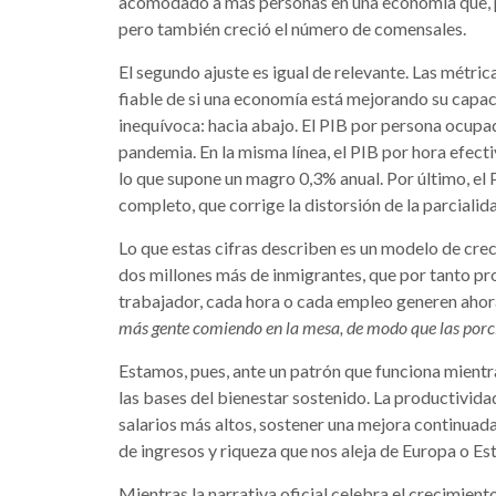
acomodado a más personas en una economía que, po
pero también creció el número de comensales.
El segundo ajuste es igual de relevante. Las métri
fiable de si una economía está mejorando su capac
inequívoca: hacia abajo. El PIB por persona ocupa
pandemia. En la misma línea, el PIB por hora efec
lo que supone un magro 0,3% anual. Por último, el
completo, que corrige la distorsión de la parciali
Lo que estas cifras describen es un modelo de cr
dos millones más de inmigrantes, que por tanto pr
trabajador, cada hora o cada empleo generen ahor
más gente comiendo en la mesa, de modo que las porc
Estamos, pues, ante un patrón que funciona mientr
las bases del bienestar sostenido. La productivid
salarios más altos, sostener una mejora continuada 
de ingresos y riqueza que nos aleja de Europa o E
Mientras la narrativa oficial celebra el crecimie