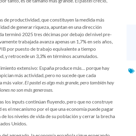
r tanto, es de tamaño más grande. El pastel creció,
cas de productividad, que constituyen la medida más
idad de generar riqueza, apuntan en una dirección
da terminó 2025 tres décimas por debajo del nivel pre-
tivamente trabajada avanza apenas un 1,7% en seis años,
 PIB por puesto de trabajo equivalente a tiempo
dad, y retrocede un 3,3% en términos acumulados.
ecimiento extensivo: España produce más… porque hay
opician más actividad, pero no sucede que cada
a más valor.
El pastel es algo más grande, pero también hay
iones no son más generosas.
as los inputs continúan fluyendo, pero que no construye
ad es el mecanismo por el que una economía puede pagar
de los niveles de vida de su población y cerrar la brecha
stados Unidos.
nto del agregado, la economía española sigue esperando