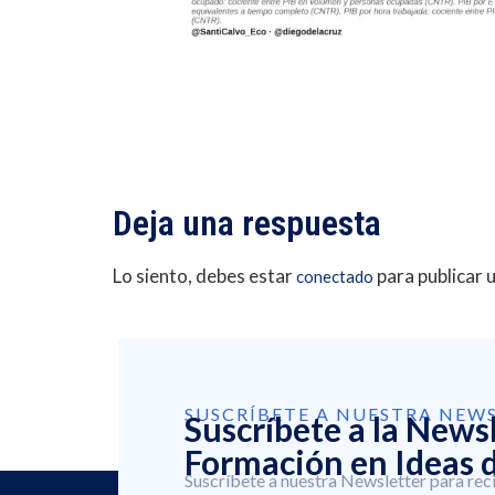
Deja una respuesta
Lo siento, debes estar
para publicar 
conectado
SUSCRÍBETE A NUESTRA NEW
Suscríbete a la News
Formación en Ideas d
Suscríbete a nuestra Newsletter para rec