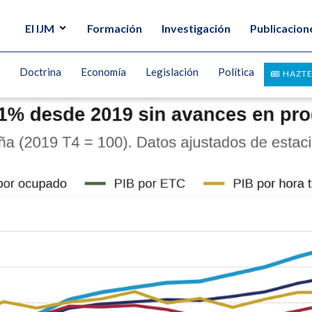
El IJM
Formación
Investigación
Publicacion
Doctrina
Economía
Legislación
Política
HAZTE
o español