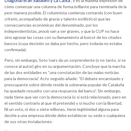
Diagonal eran Sabadell y La Caixa
”, y es la máxima expresión de
cómo comenzar una columna de forma brillante para terminarla de la
peor manera posible. El columnista comienza contando (con buen
criterio, acompañado de gracia y talento estilístico) que las
consecuencias económicas del denominado, por los
independentistas,
procés
van a ser graves, y que la CUP no hace
sino agravar las cosas con su llamamiento al boicot de los citados
bancos (cuya decisión se daba por hecho, pero todavía no estaba
confirmada).
Pero, sin embargo, Soto Ivars da un sorprendente (o no tanto, si se
conoce al autor) giro en su argumentación. Concluye que la marcha
de las dos entidades es “una constatación de las malas noticias
para la democracia”. Acto seguido añade: “El debate encarnizado y
preocupante sobre dónde reside la soberanía popular de Cataluña
ha quedado resuelto con una respuesta del banco”. Sin embargo,
nada tiene que ver con la democracia (o sí está relacionado, pero en
el sentido contrario al que él pretende) y sí mucho con la libertad.
Ni un voto, ni dos o siete millones, tiene legitimidad alguna para
decirle a una empresa dónde debe establecer su sede o cualquiera
de sus otras instalaciones.