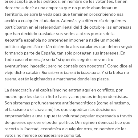
Si se acepta que los políticos, en nombre de los votantes, tienen
derecho a decir a una empresa que no puede abandonar un
territorio, se abre la veda para que terminen proscribiendo esa
acción a cualquier ciudadano. Además, y a diferencia de quienes
participaron en el referéndum ilegal del 1 de octubre, las empresas
que han decidido trasladar sus sedes a otros puntos de la
geografía española no pretenden imponer a nadie un modelo
político alguno. No están diciendo a los catalanes que deben seguir
formando parte de España, tan sólo protegen sus intereses. En
todo caso el mensaje sería “si queréis seguir con vuestro
aventurismo, hacedlo; pero no contéis con nosotros”. Como dice el
viejo dicho catalán,
Barcelona és bona si la bossa sona
. Y si la bolsa no
suena, están legitimados a marcharse donde les plazca.
La democracia y el capitalismo no entran aquí en conflicto, por
mucho que les duela a Soto Ivars y a no pocos independentistas.
Son sistemas profundamente antidemocráticos (como el nazismo,
el fascismo o el chavismo) los que supeditan las decisiones
empresariales a una supuesta voluntad popular expresada a través
de quienes ejercen el poder político. Un régimen democrático que
recorta la libertad, económica o cualquier otra, en nombre de los
votos no merece considerarse como tal.