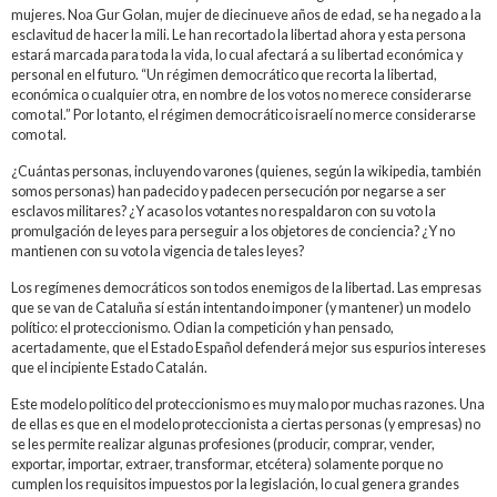
mujeres. Noa Gur Golan, mujer de diecinueve años de edad, se ha negado a la
esclavitud de hacer la mili. Le han recortado la libertad ahora y esta persona
estará marcada para toda la vida, lo cual afectará a su libertad económica y
personal en el futuro. “Un régimen democrático que recorta la libertad,
económica o cualquier otra, en nombre de los votos no merece considerarse
como tal.” Por lo tanto, el régimen democrático israelí no merce considerarse
como tal.
¿Cuántas personas, incluyendo varones (quienes, según la wikipedia, también
somos personas) han padecido y padecen persecución por negarse a ser
esclavos militares? ¿Y acaso los votantes no respaldaron con su voto la
promulgación de leyes para perseguir a los objetores de conciencia? ¿Y no
mantienen con su voto la vigencia de tales leyes?
Los regímenes democráticos son todos enemigos de la libertad. Las empresas
que se van de Cataluña sí están intentando imponer (y mantener) un modelo
político: el proteccionismo. Odian la competición y han pensado,
acertadamente, que el Estado Español defenderá mejor sus espurios intereses
que el incipiente Estado Catalán.
Este modelo político del proteccionismo es muy malo por muchas razones. Una
de ellas es que en el modelo proteccionista a ciertas personas (y empresas) no
se les permite realizar algunas profesiones (producir, comprar, vender,
exportar, importar, extraer, transformar, etcétera) solamente porque no
cumplen los requisitos impuestos por la legislación, lo cual genera grandes