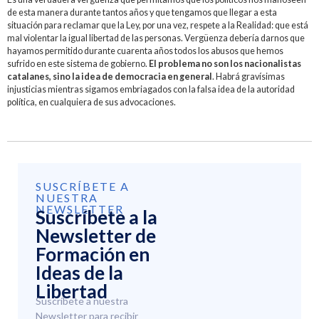
de esta manera durante tantos años y que tengamos que llegar a esta
situación para reclamar que la Ley, por una vez, respete a la Realidad: que está
mal violentar la igual libertad de las personas. Vergüenza debería darnos que
hayamos permitido durante cuarenta años todos los abusos que hemos
sufrido en este sistema de gobierno.
El problema no son los nacionalistas
catalanes, sino la idea de democracia en general
. Habrá gravísimas
injusticias mientras sigamos embriagados con la falsa idea de la autoridad
política, en cualquiera de sus advocaciones.
SUSCRÍBETE A
NUESTRA
NEWSLETTER
Suscríbete a la
Newsletter de
Formación en
Ideas de la
Libertad
Suscríbete a nuestra
Newsletter para recibir