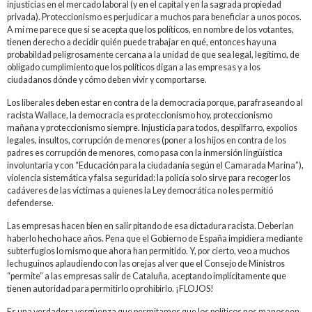
injusticias en el mercado laboral (y en el capital y en la sagrada propiedad
privada). Proteccionismo es perjudicar a muchos para beneficiar a unos pocos.
A mí me parece que si se acepta que los políticos, en nombre de los votantes,
tienen derecho a decidir quién puede trabajar en qué, entonces hay una
probabildad peligrosamente cercana a la unidad de que sea legal, legítimo, de
obligado cumplimiento que los políticos digan a las empresas y a los
ciudadanos dónde y cómo deben vivir y comportarse.
Los liberales deben estar en contra de la democracia porque, parafraseando al
racista Wallace, la democracia es proteccionismo hoy, proteccionismo
mañana y proteccionismo siempre. Injusticia para todos, despilfarro, expolios
legales, insultos, corrupción de menores (poner a los hijos en contra de los
padres es corrupción de menores, como pasa con la inmersión lingüística
involuntaria y con “Educación para la ciudadanía según el Camarada Marina”),
violencia sistemática y falsa seguridad: la policía solo sirve para recoger los
cadáveres de las víctimas a quienes la Ley democrática no les permitió
defenderse.
Las empresas hacen bien en salir pitando de esa dictadura racista. Deberían
haberlo hecho hace años. Pena que el Gobierno de España impidiera mediante
subterfugios lo mismo que ahora han permitido. Y, por cierto, veo a muchos
lechuguinos aplaudiendo con las orejas al ver que el Consejo de Ministros
“permite” a las empresas salir de Cataluña, aceptando implícitamente que
tienen autoridad para permitirlo o prohibirlo. ¡FLOJOS!
Es una verdadera vergüenza que permitamos que los políticos nos manoseen