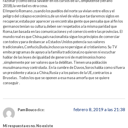
razonar y como decía Savater en los cursos de la Complutense (verano
2018),la verdad es otra cosa.
El Imperio Romano ,cuando los pueblos del norte ya vivían entre ellos y el
peligro del colapso económico,de un nivel de vida que tardaremos siglos en
recuperar,estaba por aparecer ya encontraba gente que pensaba que al fin los
germanos tenían su cultura,deben ser respetados a la misma paridad que
Roma,tan basada en las comunicaciones y el comercio entre las provincias. El
mundo real es que China,país nacionalista sigue los principios de comerciar
con todos y para desbancar a Estados Unidos potencia sus valores
tradicionales,Confucio,Buda,incluso ya no persigue al cristianismo. Su TV
emite programas de apoyo a la familia tradicional,no quieren ni escuchar
hablar de las leyes de igualdad de genero ni de matrimonios homo
,simplemente por ser valores que la debilitan. Tienen una población
musulmana muy controlada . En la cumbre de Davos,Soros habla como si fuera
un presidente y ataca a China,Rusia y a los países de la UE,contrarios a
Bruselas . Todos los que se oponen a esa masa amorfa que se quiere
conseguir .
febrero 8, 2019 a las 21:38
Pam Bouco
dice:
Mi respuesta es no. No existe