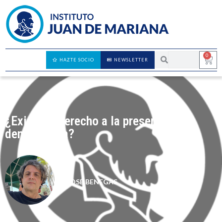
0
HAZTE SOCIO
NEWSLETTER
¿Existe el derecho a la preservación
demográfica?
JOSÉ BENEGAS