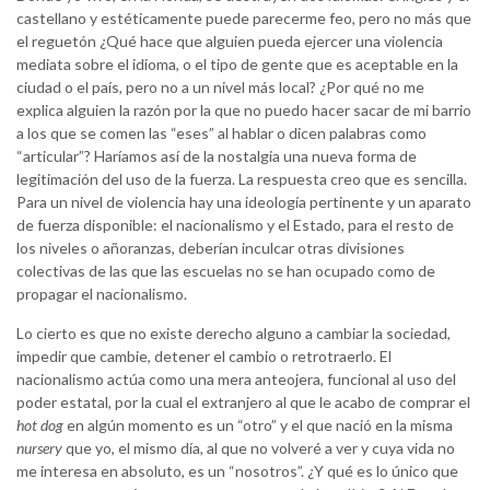
castellano y estéticamente puede parecerme feo, pero no más que
el reguetón ¿Qué hace que alguien pueda ejercer una violencia
mediata sobre el idioma, o el tipo de gente que es aceptable en la
ciudad o el país, pero no a un nivel más local? ¿Por qué no me
explica alguien la razón por la que no puedo hacer sacar de mi barrio
a los que se comen las “eses” al hablar o dicen palabras como
“articular”? Haríamos así de la nostalgia una nueva forma de
legitimación del uso de la fuerza. La respuesta creo que es sencilla.
Para un nivel de violencia hay una ideología pertinente y un aparato
de fuerza disponible: el nacionalismo y el Estado, para el resto de
los niveles o añoranzas, deberían inculcar otras divisiones
colectivas de las que las escuelas no se han ocupado como de
propagar el nacionalismo.
Lo cierto es que no existe derecho alguno a cambiar la sociedad,
impedir que cambie, detener el cambio o retrotraerlo. El
nacionalismo actúa como una mera anteojera, funcional al uso del
poder estatal, por la cual el extranjero al que le acabo de comprar el
hot dog
en algún momento es un “otro” y el que nació en la misma
nursery
que yo, el mismo día, al que no volveré a ver y cuya vida no
me interesa en absoluto, es un “nosotros”. ¿Y qué es lo único que