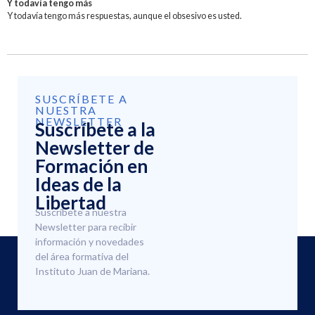
Y todavía tengo más
Y todavía tengo más respuestas, aunque el obsesivo es usted.
SUSCRÍBETE A
NUESTRA
NEWSLETTER
Suscríbete a la
Newsletter de
Formación en
Ideas de la
Libertad
Suscríbete a nuestra
Newsletter para recibir
información y novedades
del área formativa del
Instituto Juan de Mariana.