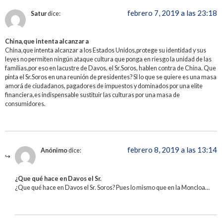
febrero 7, 2019 a las 23:18
Satur
dice:
China,que intenta alcanzar a
China,que intenta alcanzar a los Estados Unidos,protege su identidad y sus
leyes no permiten ningún ataque cultura que ponga en riesgo la unidad de las
familias,por eso en lacustre de Davos, el Sr.Soros, hablen contra de China. Que
pinta el Sr.Soros en una reunión de presidentes? SI lo que se quiere es una masa
amorá de ciudadanos, pagadores de impuestos y dominados por una elite
financiera,es indispensable sustituir las culturas por una masa de
consumidores.
febrero 8, 2019 a las 13:14
Anónimo
dice:
¿Que qué hace en Davos el Sr.
¿Que qué hace en Davos el Sr. Soros? Pues lo mismo que en la Moncloa…