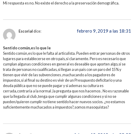
Mi respuesta es no. No existe el derecho a la preservación demográfica.
febrero 9, 2019 a las 18:31
Escorial
dice:
Sentido común,es lo que le
Sentido común,es lo que le falta al articulista. Pueden entrar personas de otros
lugares para establecerse en otro país,si claramente. Pero es necesario que
cumplan algunas condiciones en general es deseable que aporten algo,si se
trata de personas no cualificadas,si llegan a un país con un paro del 15% y
tienen que vivir de las subvenciones ,machacando a los pagadores de
impuestos,si al final su destino es vivir de un Presupuesto deficitario y una
deuda pública que no se puede pagar y si ademas su cultura es
cerrada,contraria a la normal ,la pregunta que nos hacemos . No es razonable
que la llegada al club ,tenga que cumplir algunas condiciones y si no se
pueden/quieren cumplir no tiene sentido hacer nuevos socios. ¿no estamos
suficientemente machacados a impuestos?,somos masoquistas?