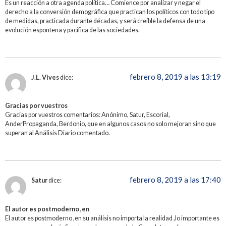
Es un reacción a otra agenda política… Comience por analizar y negar el
derecho a la conversión demográfica que practican los políticos con todo tipo
de medidas, practicada durante décadas, y será creíble la defensa de una
evolución espontena y pacífica de las sociedades.
febrero 8, 2019 a las 13:19
J.L. Vives
dice:
Gracias por vuestros
Gracias por vuestros comentarios: Anónimo, Satur, Escorial,
AnderPropaganda, Berdonio, que en algunos casos no solo mejoran sino que
superan al Análisis Diario comentado.
febrero 8, 2019 a las 17:40
Satur
dice:
El autor es postmoderno ,en
El autor es postmoderno ,en su análisis no importa la realidad ,lo importante es