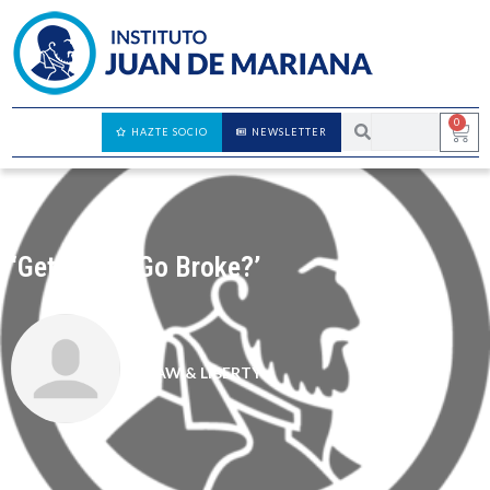
0
HAZTE SOCIO
NEWSLETTER
‘Get Woke, Go Broke?’
LAW & LIBERTY