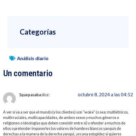
Categorías
Análisis diario
Un comentario
octubre 8, 2024 a las 04:52
1quepasaba
dice:
A ver si va a ser que el mundo (y los clientes) son “woke” (o sea: multiétnicos,
multirraciales, multicapacidades, de ambos sexos y muchos géneros o
religiones o ideologías que deben coexistir entre sí) y ofender a muchos de
ellos o pretender imponerles los valores de hombres blancos yanquis de
derechas a la manera de la derecha yanqui, ¡es una estupidez si quieres