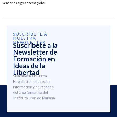
venderles algo a escala global!
SUSCRÍBETE A
NUESTRA
NEWSLETTER
Suscríbete a la
Newsletter de
Formación en
Ideas de la
Libertad
Suscríbete a nuestra
Newsletter para recibir
información y novedades
del área formativa del
Instituto Juan de Mariana.