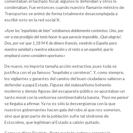
comentaban el hachazo fiscal; algunos lo defendían y otros lo
condenaban. Fue entonces cuando nuestro flamante ministro de
Transportes se animó de forma totalmente desacomplejada a
escribir esto en la red social X:
«Ayer los “españoles de bien” estábamos doblemente contentos. Uno, por
ver a ese prodigio del tenis hacer lo que parecía imposible. ¡Qué alegría!.
Dos, por ver que 1,18 M € de dinero francés, vendrán a España para
nuestra sanidad y nuestra educación y el resto a un español, que lo
empleará como considere oportuno.»
De nuevo, no importa tamaña acción extractiva, pues toda se
justifica con el ya famoso
“hospitales y carreteras”
. Y, como siempre,
los vigilantes y garantes del camino del buen ciudadano salieron a
defender a papá Estado. Figuras del malasañismo bohemio
moderno y demás figuras del escaparate público se apuntaban un
tanto moral con la verborrea sentimentalista barata.
‘Poco me parece’
se llegaba a afirmar. Ya no es sólo la desvergüenza con la que
nuestros gobernantes hacen gala del robo al que nos someten,
sino que gran parte de la población sufre tal síndrome de
Estocolmo, que legitiman al Estado a calzón quitado.
Como ya dijera Bastiat:
«Basta que la ley ordene y consagre la