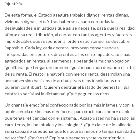
injusticia.
De esta forma, el Estado asegura trabajos dignos, rentas dignas,
viviendas dignas, etc. Y tras haberse casado con todas las
desigualdades e injusticias que así se necesite, pasa que la realidad
aflora: esa redistribución, al contar con tantos agentes y factores
impredecibles que responden al orden espontáneo, se descubre
imposible. Cada ley, cada decreto, provocan consecuencias
inesperadas en sectores diferentes a los contemplados. Los más
agraciados en rentas, al ser menos, a pesar de la mucha vocación
igualitaria que tengan, no pueden igualar nada aún donando el total
de su renta. El resto, la mayoría con menos renta, desarrollan una
animadversión hacia los de arriba. ¡Esos ricos insolidarios no
quieren contribuir! ¡Quieren destruir el Estado de bienestar! ¡El
contrato social así lo dictamina! ¡Qué paguen los ricos!
Un chantaje emocional confeccionado por los más infames, y con la
aquiescencia de los más mediocres, para crucificar al pobre diablo
que tenga reticencias con el sistema. ¿Acaso usted no ha usado las
carreteras, los hospitales y los colegios? ¿Qué clase de insolidario
sería capaz de cuestionar que los pobres niños no tengan sanidad o
educación? ¡Revísese! Expíe sus pecados y vuelva corriendo al