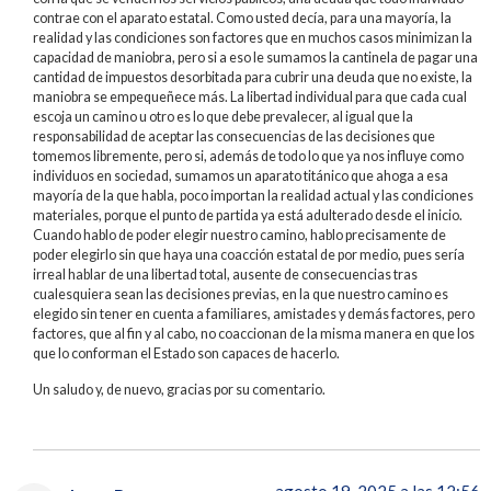
contrae con el aparato estatal. Como usted decía, para una mayoría, la
realidad y las condiciones son factores que en muchos casos minimizan la
capacidad de maniobra, pero si a eso le sumamos la cantinela de pagar una
cantidad de impuestos desorbitada para cubrir una deuda que no existe, la
maniobra se empequeñece más. La libertad individual para que cada cual
escoja un camino u otro es lo que debe prevalecer, al igual que la
responsabilidad de aceptar las consecuencias de las decisiones que
tomemos libremente, pero si, además de todo lo que ya nos influye como
individuos en sociedad, sumamos un aparato titánico que ahoga a esa
mayoría de la que habla, poco importan la realidad actual y las condiciones
materiales, porque el punto de partida ya está adulterado desde el inicio.
Cuando hablo de poder elegir nuestro camino, hablo precisamente de
poder elegirlo sin que haya una coacción estatal de por medio, pues sería
irreal hablar de una libertad total, ausente de consecuencias tras
cualesquiera sean las decisiones previas, en la que nuestro camino es
elegido sin tener en cuenta a familiares, amistades y demás factores, pero
factores, que al fin y al cabo, no coaccionan de la misma manera en que los
que lo conforman el Estado son capaces de hacerlo.
Un saludo y, de nuevo, gracias por su comentario.
agosto 19, 2025 a las 12:56