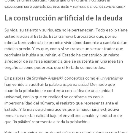
expoliación para que ésta parezca justa y sagrada a muchas conciencias.»
La construcción artificial de la deuda
Su vida, su talento y su riqueza no le pertenecen. Todo eso lo tiene
usted gracias al Estado. Esta tramoya burocrática que, por su
infinita benevolencia, le permite vivir cómodamente a cambio de un
módico precio. Y es que, como si se tratase un secuestrador que
recrimina la huída a su rehén, el Estado ha construido un relato
alrededor de su falsa existencia que se sustenta en una idea tan
engañosa como poderosa: que el Estado somos todos.
En palabras de
Stanislav Andreski
, conceptos como el
universalismo
han venido a sustituir la palabra
impersonalidad
. De modo que
cuando la población se contenta con la idea de una sanidad
universal, con lo que en realidad se conforma es con la
impersonalidad del número, el registro que representa ante el
Estado. Y lo más paradigmático es que la maquinaria extractiva
enmascara esta realidad bajo el envoltorio amable y seductor de
que
“lo público”
representa a toda la población.
Bajo esta premisa, no es de extrañar que cuando alguien cuestiona