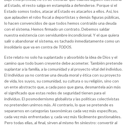
al Estado, el resto salga en estampida a defenderse. Porque si el
Estado somos todos, atacar al Estado es atacarlos a ellos. Así, los
que aplauden el robo fiscal a deportistas y demás figuras públicas,
lo hacen convencidos de que todos hemos contraído una deuda
con el sistema. Hemos firmado un contrato. Debemos saldar
nuestra existencia con servidumbre incondicional. Y el que quiera
salir o abandonar el sistema, es tachado inmediatamente como un
insolidario que va en contra de
TODOS
.
Este relato no solo ha suplantado y absorbido la idea de Dios y el
camino que todo buen creyente debe acometer. También pretende
suplantar a la familia, a la comunidad y al proyecto vital del individuo.
El individuo ya no contrae una deuda moral y ética con su proyecto
de vida, los suyos, su comunidad, su cultura o su religión, sino con
un ente abstracto que, a cada paso que gana, desmantela aún más
el significado que estas redes de seguridad tienen para el
individuo. El posmodernismo globalista y las políticas colectivistas
no pretenden unirnos más. Al contrario, lo que se pretende es
separarnos en categorías taxonómicas cada vez más específicas,
cada vez más enfrentadas y, cada vez más fácilmente gestionables.
Pero todas ellas, al final, sirven al mismo fin siniestro: convertir al