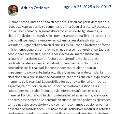
agosto 25, 2025 a las 00:17
Adrián Ortiz
dice:
Buenas noches, antes de nada ofrecerle mis disculpas por la demora en la
respuesta y agradecerle su comentario e interés en el artículo. Respecto a
lo que usted comenta, sí, no le falta razón en absoluto. Igualmente, la
libertad individual no puede sólo entenderse como una libertad radical en la
que no influye ningún agente externo; familia, amistades, trabajo,
vecindario, lugar del planeta en el que se resida… todo ello afecta de forma
más o menos concreta en la forma en que ejercemos nuestra libertad. Las
condiciones materiales, desde la perspectiva del materialismo que
propone el marxismo, son un factor que determina muchas de las
posibilidades de respuesta del individuo, pero desde un plano más
compatible con la realidad, las condiciones materiales no son un
impedimento excluyente. En la actualidad, las maneras de cambiar la
situación con la que se nace se han multiplicado más que en cualquier otro
momento de la realidad. Las posibilidades que hoy se tienen en muchos
aspectos, bajo mi opinión, dejan un poco obsoleta la cuestión de las
condiciones materiales (aunque, evidentemente, influyen en cierta
manera). Por otro lado, si hablamos de la libertad en sí misma, vuelvo a lo
de antes, hay factores que determinan cuánta libertad podemos ejercer en
torno a nuestro proyecto de vida, y conforme tomamos decisiones vamos
desechando posibilidades. El punto clave del artículo es mostrar la retórica
con la que se venden los servicios públicos, una deuda que todo individuo