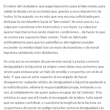
El relato del ciudadano que paga impuestos para el
bien común
, para
saldar la deuda con la sociedad que, gracias a esos impuestos de
todos, lo ha aupado, no es más que una excusa sofisticada para
disfrazar la servidumbre hacia el
“bien común”
de unos pocos. La
culpa por cuestionar a los burócratas y sus leyes. La culpa por
querer marcharse buscando mejores condiciones… de hacer lo que
va contra ese supuesto bien común. Todo es fabricado
artificialmente para que los pelotilleros del régimen puedan
esconder su mediocridad tras un muro de buenismo y de moral
impoluta señalando a los disidentes.
Se crea así un escenario de perversión moral. La lucha contra la
desigualdad y la injusticia se erigen como ideas muy potentes que
sirven para enmascarar un halo de envidia y sospecha con el de al
lado. Y que sea un ente superior el encargado de hacer
desaparecer cualquier atisbo de desigualdad e injusticia apelando a
la redistribución, elimina la responsabilidad propia, invitando a su
vez, al señalamiento de quien quiera escapar de tal
‘contrato’
. Si la
retórica es que sea el Estado el encargado de la labor, todo aquel
que no quiera contribuir, o cuestione la longitud de la factura, es
sospechoso de poner en peligro la lucha contra la desigualdad y la