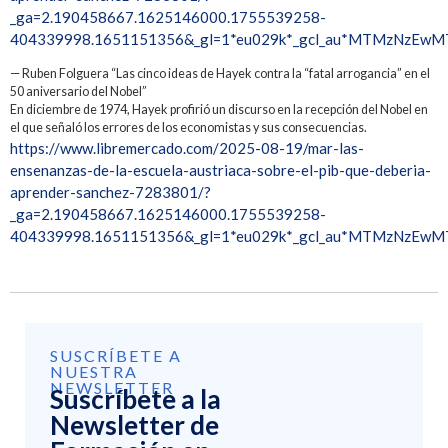
_ga=2.190458667.1625146000.1755539258-
404339998.1651151356&_gl=1*eu029k*_gcl_au*MTMzNz
— Ruben Folguera “Las cinco ideas de Hayek contra la “fatal arrogancia” en el
50 aniversario del Nobel”
En diciembre de 1974, Hayek profirió un discurso en la recepción del Nobel en
el que señaló los errores de los economistas y sus consecuencias.
https://www.libremercado.com/2025-08-19/mar-las-
ensenanzas-de-la-escuela-austriaca-sobre-el-pib-que-deberia-
aprender-sanchez-7283801/?
_ga=2.190458667.1625146000.1755539258-
404339998.1651151356&_gl=1*eu029k*_gcl_au*MTMzNz
SUSCRÍBETE A
NUESTRA
NEWSLETTER
Suscríbete a la
Newsletter de