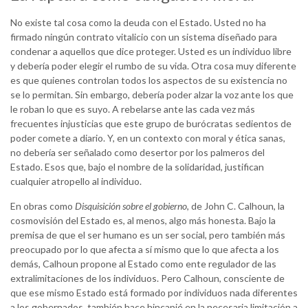
No existe tal cosa como la deuda con el Estado. Usted no ha
firmado ningún contrato vitalicio con un sistema diseñado para
condenar a aquellos que dice proteger. Usted es un individuo libre
y debería poder elegir el rumbo de su vida. Otra cosa muy diferente
es que quienes controlan todos los aspectos de su existencia no
se lo permitan. Sin embargo, debería poder alzar la voz ante los que
le roban lo que es suyo. A rebelarse ante las cada vez más
frecuentes injusticias que este grupo de burócratas sedientos de
poder comete a diario. Y, en un contexto con moral y ética sanas,
no debería ser señalado como desertor por los palmeros del
Estado. Esos que, bajo el nombre de la solidaridad, justifican
cualquier atropello al individuo.
En obras como
Disquisición sobre el gobierno
, de John C. Calhoun, la
cosmovisión del Estado es, al menos, algo más honesta. Bajo la
premisa de que el ser humano es un ser social, pero también más
preocupado por lo que afecta a sí mismo que lo que afecta a los
demás, Calhoun propone al Estado como ente regulador de las
extralimitaciones de los individuos. Pero Calhoun, consciente de
que ese mismo Estado está formado por individuos nada diferentes
a los gobernados, también hace hincapié en la necesaria limitación a