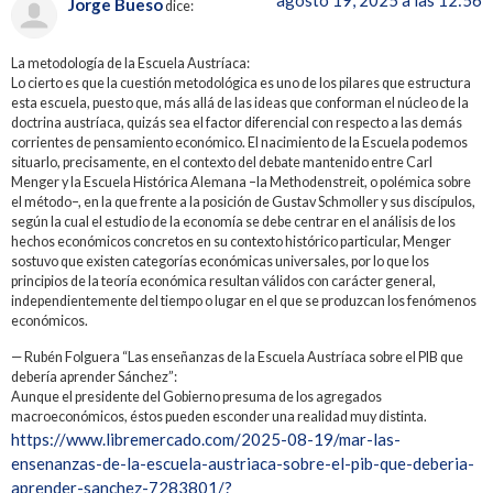
Jorge Bueso
dice:
La metodología de la Escuela Austríaca:
Lo cierto es que la cuestión metodológica es uno de los pilares que estructura
esta escuela, puesto que, más allá de las ideas que conforman el núcleo de la
doctrina austríaca, quizás sea el factor diferencial con respecto a las demás
corrientes de pensamiento económico. El nacimiento de la Escuela podemos
situarlo, precisamente, en el contexto del debate mantenido entre Carl
Menger y la Escuela Histórica Alemana –la Methodenstreit, o polémica sobre
el método–, en la que frente a la posición de Gustav Schmoller y sus discípulos,
según la cual el estudio de la economía se debe centrar en el análisis de los
hechos económicos concretos en su contexto histórico particular, Menger
sostuvo que existen categorías económicas universales, por lo que los
principios de la teoría económica resultan válidos con carácter general,
independientemente del tiempo o lugar en el que se produzcan los fenómenos
económicos.
— Rubén Folguera “Las enseñanzas de la Escuela Austríaca sobre el PIB que
debería aprender Sánchez”:
Aunque el presidente del Gobierno presuma de los agregados
macroeconómicos, éstos pueden esconder una realidad muy distinta.
https://www.libremercado.com/2025-08-19/mar-las-
ensenanzas-de-la-escuela-austriaca-sobre-el-pib-que-deberia-
aprender-sanchez-7283801/?