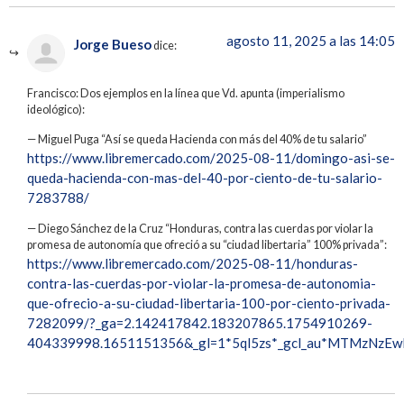
agosto 11, 2025 a las 14:05
Jorge Bueso
dice:
Francisco: Dos ejemplos en la línea que Vd. apunta (imperialismo
ideológico):
— Miguel Puga “Así se queda Hacienda con más del 40% de tu salario”
https://www.libremercado.com/2025-08-11/domingo-asi-se-
queda-hacienda-con-mas-del-40-por-ciento-de-tu-salario-
7283788/
— Diego Sánchez de la Cruz “Honduras, contra las cuerdas por violar la
promesa de autonomía que ofreció a su “ciudad libertaria” 100% privada”:
https://www.libremercado.com/2025-08-11/honduras-
contra-las-cuerdas-por-violar-la-promesa-de-autonomia-
que-ofrecio-a-su-ciudad-libertaria-100-por-ciento-privada-
7282099/?_ga=2.142417842.183207865.1754910269-
404339998.1651151356&_gl=1*5ql5zs*_gcl_au*MTMz