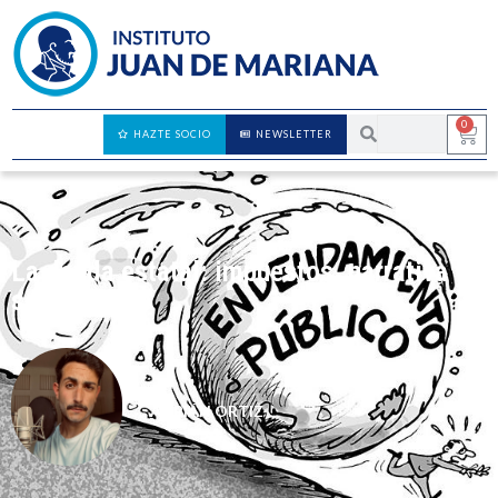
0
HAZTE SOCIO
NEWSLETTER
La deuda estatal: impuestos, narrativa y
servidumbre
ADRIÁN ORTIZ