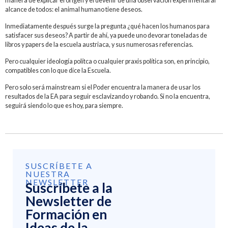
manera de explicar el origen y el devenir de una observación experimental al
alcance de todos: el animal humano tiene deseos.
Inmediatamente después surge la pregunta ¿qué hacen los humanos para
satisfacer sus deseos? A partir de ahí, ya puede uno devorar toneladas de
libros y papers de la escuela austriaca, y sus numerosas referencias.
Pero cualquier ideología polítca o cualquier praxis política son, en principio,
compatibles con lo que dice la Escuela.
Pero solo será mainstream si el Poder encuentra la manera de usar los
resultados de la EA para seguir esclavizando y robando. Si no la encuentra,
seguirá siendo lo que es hoy, para siempre.
SUSCRÍBETE A
NUESTRA
NEWSLETTER
Suscríbete a la
Newsletter de
Formación en
Ideas de la