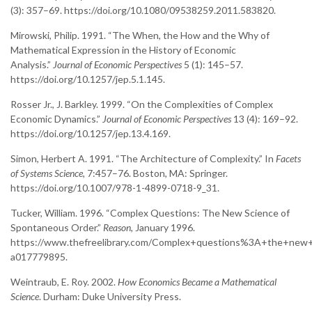
(3): 357–69. https://doi.org/10.1080/09538259.2011.583820.
Mirowski, Philip. 1991. “The When, the How and the Why of
Mathematical Expression in the History of Economic
Analysis.”
Journal of Economic Perspectives
5 (1): 145–57.
https://doi.org/10.1257/jep.5.1.145.
Rosser Jr., J. Barkley. 1999. “On the Complexities of Complex
Economic Dynamics.”
Journal of Economic Perspectives
13 (4): 169–92.
https://doi.org/10.1257/jep.13.4.169.
Simon, Herbert A. 1991. “The Architecture of Complexity.” In
Facets
of Systems Science
, 7:457–76. Boston, MA: Springer.
https://doi.org/10.1007/978-1-4899-0718-9_31.
Tucker, William. 1996. “Complex Questions: The New Science of
Spontaneous Order.”
Reason
, January 1996.
https://www.thefreelibrary.com/Complex+questions%3A+the+new
a017779895.
Weintraub, E. Roy. 2002.
How Economics Became a Mathematical
Science
. Durham: Duke University Press.