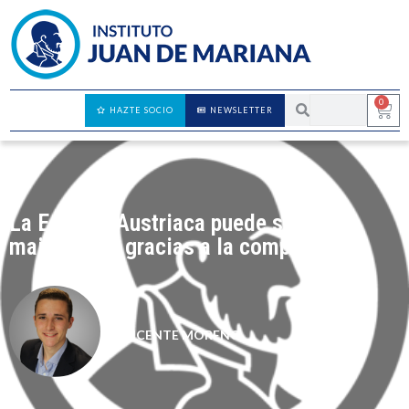
0
HAZTE SOCIO
NEWSLETTER
La Escuela Austriaca puede ser
mainstream gracias a la complejidad
VICENTE MORENO