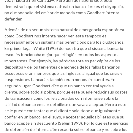
vez y hasta 51 en Canadá—. Pero aún de haberlo sido, esto
demostraría que el sistema natural en banca libre es el oligopolio,
no el monopolio del emisor de moneda como Goodhart intenta
defender.
Además de no ser un sistema natural de emergencia espontánea
como Goodhart nos intenta hacer ver, este tampoco es
necesariamente un sistema más beneficioso para los ciudadanos.
En primer lugar, White (1995) demuestra que el sistema bancario
escocés funcionaba mejor que el inglés en todos los aspectos
importantes. Por ejemplo, las pérdidas totales per cápita de los
depósitos y de los tenientes de moneda de los fallos bancarios
escoceses eran menores que las inglesas, al igual que las crisis y
suspensiones bancarias también eran menos frecuentes. En
segundo lugar, Goodhart dice que un banco central ayuda al
cliente, sobre todo al pobre, porque este puede reducir sus costes
de transacción, como los relacionados con informarse sobre la
calidad del banco emisor del billete que vaya a aceptar. Pero a esto
se le puede contestar que el cliente solo tiene que igualmente
confiar en un banco, en el suyo, y aceptar aquellos billetes que su
banco acepte sin descuento (Selgin 1993). Por lo que este ejercicio
de obtención de información recaería sobre el banco y no sobre los