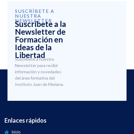
SUSCRÍBETE A
NUESTRA
NEWSLETTER
Suscríbete a la
Newsletter de
Formación en
Ideas de la
Libertad
Suscríbete a nuestra
Newsletter para recibir
información y novedades
del área formativa del
Instituto Juan de Mariana.
Enlaces rápidos
Inicio