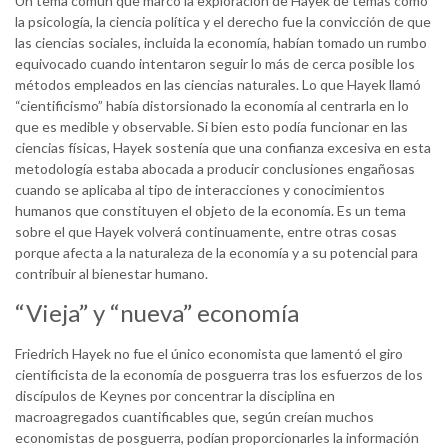
Un tema común que marcó la exploración de Hayek de temas como
la psicología, la ciencia política y el derecho fue la convicción de que
las ciencias sociales, incluida la economía, habían tomado un rumbo
equivocado cuando intentaron seguir lo más de cerca posible los
métodos empleados en las ciencias naturales. Lo que Hayek llamó
“cientificismo” había distorsionado la economía al centrarla en lo
que es medible y observable. Si bien esto podía funcionar en las
ciencias físicas, Hayek sostenía que una confianza excesiva en esta
metodología estaba abocada a producir conclusiones engañosas
cuando se aplicaba al tipo de interacciones y conocimientos
humanos que constituyen el objeto de la economía. Es un tema
sobre el que Hayek volverá continuamente, entre otras cosas
porque afecta a la naturaleza de la economía y a su potencial para
contribuir al bienestar humano.
“Vieja” y “nueva” economía
Friedrich Hayek no fue el único economista que lamentó el giro
cientificista de la economía de posguerra tras los esfuerzos de los
discípulos de Keynes por concentrar la disciplina en
macroagregados cuantificables que, según creían muchos
economistas de posguerra, podían proporcionarles la información