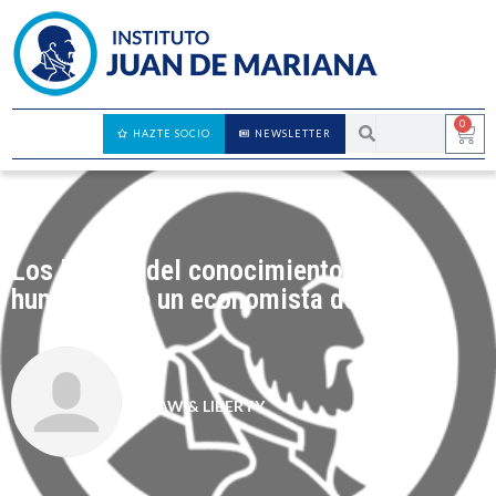
0
HAZTE SOCIO
NEWSLETTER
Los límites del conocimiento y la
humildad de un economista de Nobel
LAW & LIBERTY