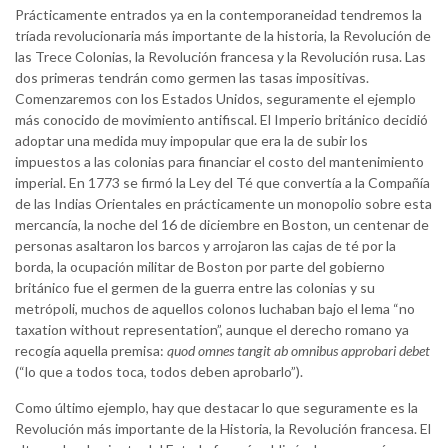
Prácticamente entrados ya en la contemporaneidad tendremos la
tríada revolucionaria más importante de la historia, la Revolución de
las Trece Colonias, la Revolución francesa y la Revolución rusa. Las
dos primeras tendrán como germen las tasas impositivas.
Comenzaremos con los Estados Unidos, seguramente el ejemplo
más conocido de movimiento antifiscal. El Imperio británico decidió
adoptar una medida muy impopular que era la de subir los
impuestos a las colonias para financiar el costo del mantenimiento
imperial. En 1773 se firmó la Ley del Té que convertía a la Compañía
de las Indias Orientales en prácticamente un monopolio sobre esta
mercancía, la noche del 16 de diciembre en Boston, un centenar de
personas asaltaron los barcos y arrojaron las cajas de té por la
borda, la ocupación militar de Boston por parte del gobierno
británico fue el germen de la guerra entre las colonias y su
metrópoli, muchos de aquellos colonos luchaban bajo el lema “no
taxation without representation”, aunque el derecho romano ya
recogía aquella premisa:
quod omnes tangit ab omnibus approbari debet
(“lo que a todos toca, todos deben aprobarlo”).
Como último ejemplo, hay que destacar lo que seguramente es la
Revolución más importante de la Historia, la Revolución francesa. El