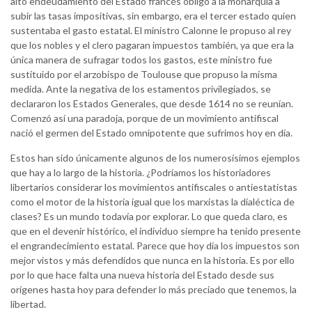
alto endeudamiento del Estado francés obligó a la monarquía a
subir las tasas impositivas, sin embargo, era el tercer estado quien
sustentaba el gasto estatal. El ministro Calonne le propuso al rey
que los nobles y el clero pagaran impuestos también, ya que era la
única manera de sufragar todos los gastos, este ministro fue
sustituido por el arzobispo de Toulouse que propuso la misma
medida. Ante la negativa de los estamentos privilegiados, se
declararon los Estados Generales, que desde 1614 no se reunían.
Comenzó así una paradoja, porque de un movimiento antifiscal
nació el germen del Estado omnipotente que sufrimos hoy en día.
Estos han sido únicamente algunos de los numerosísimos ejemplos
que hay a lo largo de la historia. ¿Podríamos los historiadores
libertarios considerar los movimientos antifiscales o antiestatistas
como el motor de la historia igual que los marxistas la dialéctica de
clases? Es un mundo todavía por explorar. Lo que queda claro, es
que en el devenir histórico, el individuo siempre ha tenido presente
el engrandecimiento estatal. Parece que hoy día los impuestos son
mejor vistos y más defendidos que nunca en la historia. Es por ello
por lo que hace falta una nueva historia del Estado desde sus
orígenes hasta hoy para defender lo más preciado que tenemos, la
libertad.