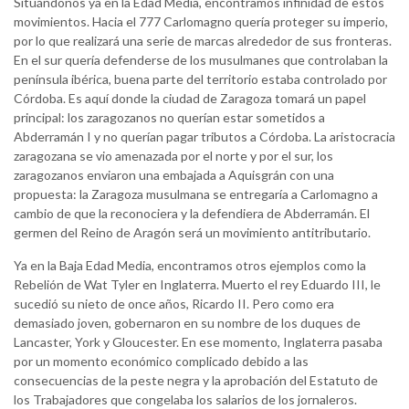
Situándonos ya en la Edad Media, encontramos infinidad de estos
movimientos. Hacia el 777 Carlomagno quería proteger su imperio,
por lo que realizará una serie de marcas alrededor de sus fronteras.
En el sur quería defenderse de los musulmanes que controlaban la
península ibérica, buena parte del territorio estaba controlado por
Córdoba. Es aquí donde la ciudad de Zaragoza tomará un papel
principal: los zaragozanos no querían estar sometidos a
Abderramán I y no querían pagar tributos a Córdoba. La aristocracia
zaragozana se vio amenazada por el norte y por el sur, los
zaragozanos enviaron una embajada a Aquisgrán con una
propuesta: la Zaragoza musulmana se entregaría a Carlomagno a
cambio de que la reconociera y la defendiera de Abderramán. El
germen del Reino de Aragón será un movimiento antitributario.
Ya en la Baja Edad Media, encontramos otros ejemplos como la
Rebelión de Wat Tyler en Inglaterra. Muerto el rey Eduardo III, le
sucedió su nieto de once años, Ricardo II. Pero como era
demasiado joven, gobernaron en su nombre de los duques de
Lancaster, York y Gloucester. En ese momento, Inglaterra pasaba
por un momento económico complicado debido a las
consecuencias de la peste negra y la aprobación del Estatuto de
los Trabajadores que congelaba los salarios de los jornaleros.