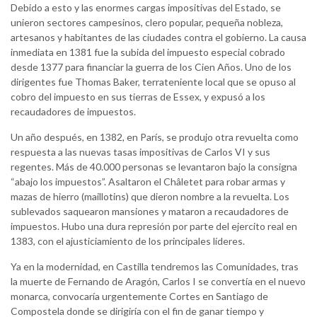
Debido a esto y las enormes cargas impositivas del Estado, se
unieron sectores campesinos, clero popular, pequeña nobleza,
artesanos y habitantes de las ciudades contra el gobierno. La causa
inmediata en 1381 fue la subida del impuesto especial cobrado
desde 1377 para financiar la guerra de los Cien Años. Uno de los
dirigentes fue Thomas Baker, terrateniente local que se opuso al
cobro del impuesto en sus tierras de Essex, y expusó a los
recaudadores de impuestos.
Un año después, en 1382, en París, se produjo otra revuelta como
respuesta a las nuevas tasas impositivas de Carlos VI y sus
regentes. Más de 40.000 personas se levantaron bajo la consigna
“abajo los impuestos”. Asaltaron el Châletet para robar armas y
mazas de hierro (maillotins) que dieron nombre a la revuelta. Los
sublevados saquearon mansiones y mataron a recaudadores de
impuestos. Hubo una dura represión por parte del ejercito real en
1383, con el ajusticiamiento de los principales líderes.
Ya en la modernidad, en Castilla tendremos las Comunidades, tras
la muerte de Fernando de Aragón, Carlos I se convertía en el nuevo
monarca, convocaría urgentemente Cortes en Santiago de
Compostela donde se dirigiría con el fin de ganar tiempo y