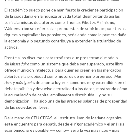
El académico sueco pone de manifiesto la creciente participación
de la ciudadanía en la riqueza privada total, desmontando así las
tesis alarmistas de autores como Thomas Piketty. Asimismo,
Waldenström se refiere a las propuestas de subir los impuestos a la
riqueza o capitalizar las pensiones, señalando cómo lo primero daña
la economía y lo segundo contribuye a extender la titularidad de
activos.
Frente a los discursos catastrofistas que presentan el modelo
de
laissez-faire
como un sistema que debe ser superado, este libro
ofrece munición intelectual para quienes creen en los mercados
abiertos y la propiedad como motores de genuino progreso.
Más
ricos y más iguales
desmonta lugares comunes muy extendidos en el
debate público y devuelve centralidad a los datos, mostrando cómo
la acumulación de capital ampliamente distribuida —y no su
demonización— ha sido una de las grandes palancas de prosperidad
de las sociedades libres.
De la mano de CEU CEFAS, el Instituto Juan de Mariana organiza
este encuentro para debatir, desde el rigor académico y el análisis
económico, si es posible —y cómo— ser a la vez más ricos y más