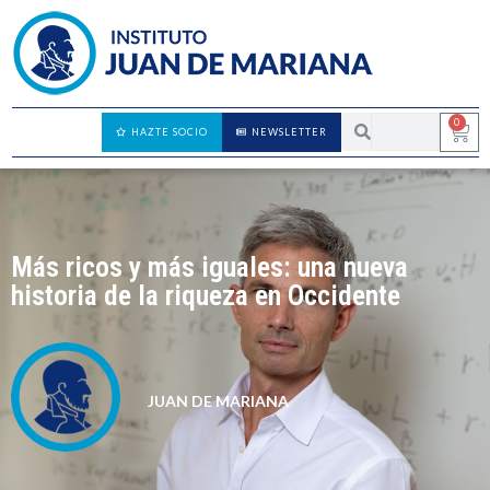
0
HAZTE SOCIO
NEWSLETTER
Más ricos y más iguales: una nueva
historia de la riqueza en Occidente
JUAN DE MARIANA