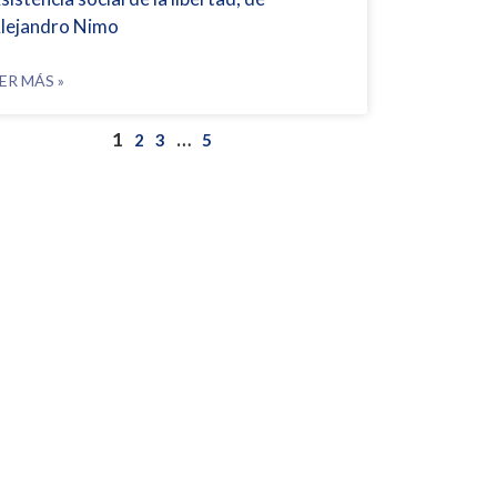
lejandro Nimo
ER MÁS »
1
…
2
3
5