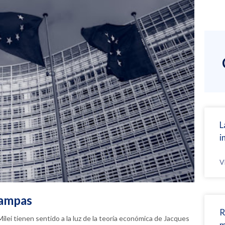
L
i
V
pampas
R
ilei tienen sentido a la luz de la teoría económica de Jacques
m