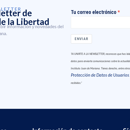
SLETTER
letter de
Tu correo electrónico
e la Libertad
ibir información y novedades del
ana.
ENVIAR
"Al UNIRTE A LA NEWSLETTER, reconoces que has leído 
datos para enviarte comunicaciones sobre la actualidad
Instituto Juan de Mariana. Tienes derecho, entre otros,
Protección de Datos de Usuarios
recibidas."