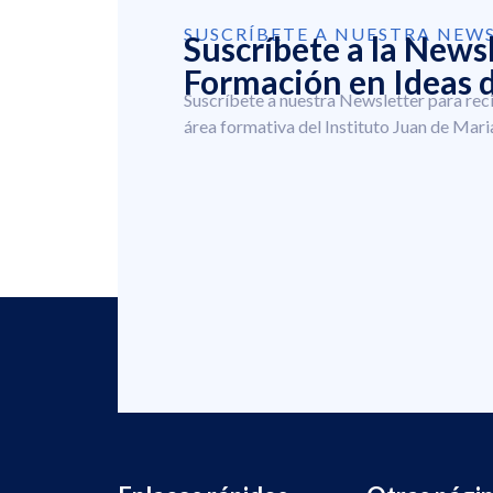
SUSCRÍBETE A NUESTRA NEW
Suscríbete a la News
Formación en Ideas d
Suscríbete a nuestra Newsletter para rec
área formativa del Instituto Juan de Mari