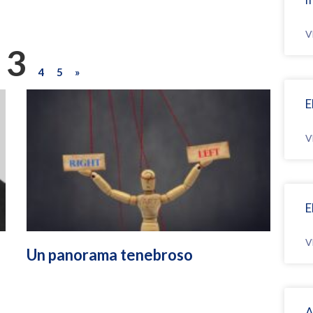
V
3
4
5
»
E
V
E
V
Un panorama tenebroso
A