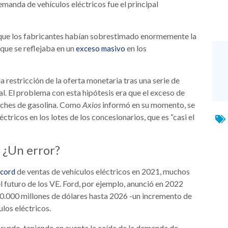
manda de vehículos eléctricos fue el principal
 que los fabricantes habían sobrestimado enormemente la
que se reflejaba en un
en los
exceso masivo
 restricción de la oferta monetaria tras una serie de
al. El problema con esta hipótesis era que el exceso de
coches de gasolina. Como
Axios
informó en su momento, se
éctricos en los lotes de los concesionarios, que es “casi el
. ¿Un error?
de ventas de vehículos eléctricos en 2021, muchos
écord
 futuro de los VE. Ford, por ejemplo, anunció en 2022
50.000 millones de dólares hasta 2026 -un incremento de
los eléctricos.
surdo, teniendo en cuenta la caída de la demanda de