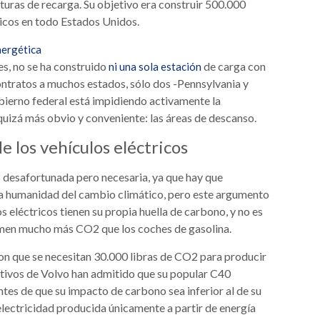
cturas de recarga. Su objetivo era construir 500.000
ricos en todo Estados Unidos.
nergética
es, no se ha construido
de carga con
ni una sola estación
contratos a muchos estados, sólo dos -Pennsylvania y
bierno federal está impidiendo activamente la
quizá más obvio y conveniente: las áreas de descanso.
 los vehículos eléctricos
 desafortunada pero necesaria, ya que hay que
 la humanidad del cambio climático, pero este argumento
os eléctricos tienen su propia huella de carbono, y no es
umen mucho más CO2 que los coches de gasolina.
on que se necesitan 30.000 libras de CO2 para producir
cutivos de Volvo han admitido que su popular C40
es de que su impacto de carbono sea inferior al de su
lectricidad producida únicamente a partir de energía