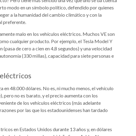
ucto? Pero tiene más sentido una vez que uno se da cuenta
ierto modo en un símbolo político, defendido por quienes
eger a la humanidad del cambio climático y con la
l preferente.
ecamente malo en los vehículos eléctricos. Muchos VE son
como cualquier producto. Por ejemplo, el Tesla Model Y
n (pasa de cero a cien en 4,8 segundos) y una velocidad
utonomía (330 millas), capacidad para siete personas e
eléctricos
a en 48.000 dólares. No es, ni mucho menos, el vehículo
), pero no es barato, y el precio aumenta con los
veniente de los vehículos eléctricos (más adelante
s razones por las que los estadounidenses han tardado
ctricos en Estados Unidos durante 13 años y, en dólares