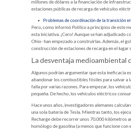
millones de dólares a la financiación de infraestru
estaciones públicas de recarga de vehículos eléct
Problemas de coordinación de la transición e
Pero, como informó
Político
a principios de este m
esta iniciativa. ¡Cero! Aunque se han adjudicado 
Ohio- han empezado a construirlas. Además, el go
construcción de estaciones de recarga en el lugar 
La desventaja medioambiental de
Algunos podrían argumentar que esta ineficacia es
abandonar los combustibles fósiles para salvar a
falla por varias razones. Para empezar, los vehícul
pequeña. De hecho, los vehículos eléctricos cons
Hace unos años, investigadores alemanes calcular
una sola batería de Tesla. Mientras tanto, los eje
Recharge debe recorrer unos 70.000 kilómetros ant
homólogo de gasolina (a menos que funcione con e