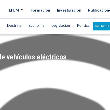
El IJM
Formación
Investigación
Publicacion
Doctrina
Economía
Legislación
Política
HAZTE
e vehículos eléctricos
OMIC EDUCATION