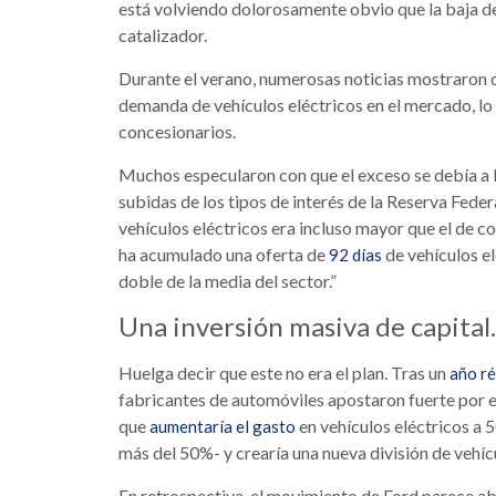
está volviendo dolorosamente obvio que la baja de
catalizador.
Durante el verano, numerosas noticias mostraron
demanda de vehículos eléctricos en el mercado, lo 
concesionarios.
Muchos especularon con que el exceso se debía a la
subidas de los tipos de interés de la Reserva Feder
vehículos eléctricos era incluso mayor que el de 
ha acumulado una oferta de
de vehículos el
92 días
doble de la media del sector.”
Una inversión masiva de capital
Huelga decir que este no era el plan. Tras un
año r
fabricantes de automóviles apostaron fuerte por el
que
en vehículos eléctricos a 
aumentaría el gasto
más del 50%- y crearía una nueva división de vehícu
En retrospectiva, el movimiento de Ford parece ab