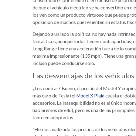
consumidores por el éxito o el fracaso de un prod
de que el vehículo eléctrico se ha convertido en c
los ven como un producto virtuoso que puede prot
oposición de muchos que resienten su estatus fisca
Dejando a un lado la política, no hay nada intríns
fantásticos, aunque todos tienen contrapartidas, 
Long Range tiene una aceleración fuera de lo comú
máxima impresionante (135 mph). Tiene una gran a
incluso puede conducirse solo.
Las desventajas de los vehículos 
¿Los contras? Bueno, el precio del Model Y empiez
más caro de Tesla (el
cuesta el doble
Model X Plaid
accesorios. La inasequibilidad no es el único incon
hablaremos de ello), pero es una de las principale
tanto en adoptarlos.
“Hemos analizado los precios de los vehículos elé