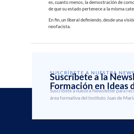
es, cuanto menos, la demostración de como 
de que su estado pertenece a la misma categ
En fin, un liberal definiendo, desde una vis
neofacista.
SUSCRÍBETE A NUESTRA NEW
Suscríbete a la News
Formación en Ideas d
Suscríbete a nuestra Newsletter para rec
área formativa del Instituto Juan de Mari