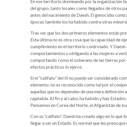
En ese territorio dominando por la organización t
del grupo, tanto locales como llegados de otros pa
antes del nacimiento de Daesh. El genocidio contra 
épocas también los ha habido contra otras minoría
Tras ver que los dos primeros elementos están pres
Esta última no es otra cosa que la capacidad de eje
cumplimiento en el territorio controlado. Y Daes
comportamientos u obligando a las mujeres a vest
comportando como el soberano de las tierras por é
efectos prácticos lo ejerce.
Si el “califato” del IS no puede ser considerado co
elemento: no es reconocido como tal por el conjunt
aquellas que no dependen de una mera definición ac
rajatabla. Al fin y al cabo, ha habido y hay Estad
Pensemos en Corea del Norte, el Afganistán de los 
Con su “califato”, Daesh ha creado algo en lo que lo
llegar a ser un Estado. Es normal que les preocupe