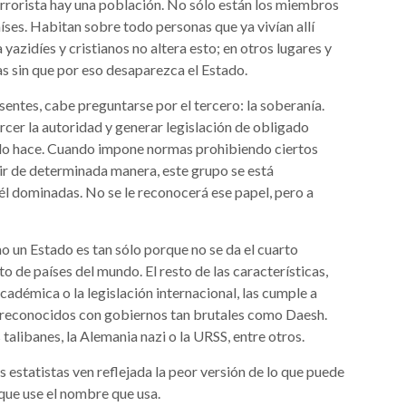
errorista hay una población. No sólo están los miembros
íses. Habitan sobre todo personas que ya vivían allí
yazidíes y cristianos no altera esto; en otros lugares y
s sin que por eso desaparezca el Estado.
entes, cabe preguntarse por el tercero: la soberanía.
rcer la autoridad y generar legislación de obligado
h lo hace. Cuando impone normas prohibiendo ciertos
ir de determinada manera, este grupo se está
l dominadas. No se le reconocerá ese papel, pero a
mo un Estado es tan sólo porque no se da el cuarto
o de países del mundo. El resto de las características,
adémica o la legislación internacional, las cumple a
os reconocidos con gobiernos tan brutales como Daesh.
talibanes, la Alemania nazi o la URSS, entre otros.
s estatistas ven reflejada la peor versión de lo que puede
 que use el nombre que usa.