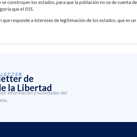
se construyen los estados, para que la población no se de cuenta de 
oría que el ISIS.
ión que responde a intereses de legitimación de los estados, que es u
SLETTER
letter de
e la Libertad
ibir información y novedades del
ana.