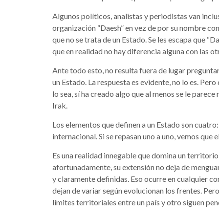
Algunos políticos, analistas y periodistas van incl
organización “Daesh” en vez de por su nombre compl
que no se trata de un Estado. Se les escapa que “Da
que en realidad no hay diferencia alguna con las o
Ante todo esto, no resulta fuera de lugar preguntar
un Estado. La respuesta es evidente, no lo es. Pe
lo sea, sí ha creado algo que al menos se le parece
Irak.
Los elementos que definen a un Estado son cuatro:
internacional. Si se repasan uno a uno, vemos que el
Es una realidad innegable que domina un territorio, 
afortunadamente, su extensión no deja de menguar).
y claramente definidas. Eso ocurre en cualquier con
dejan de variar según evolucionan los frentes. Pero,
límites territoriales entre un país y otro siguen pe