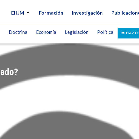
El IJM
Formación
Investigación
Publicacion
Doctrina
Economía
Legislación
Política
HAZTE
tado?
TRU