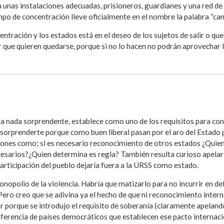
unas instalaciones adecuadas, prisioneros, guardianes y una red de
ampo de concentración lleve oficialmente en el nombre la palabra “ca
ntración y los estados está en el deseo de los sujetos de salir o qu
ir que quieren quedarse, porque si no lo hacen no podrán aprovechar l
ra nada sorprendente, establece como uno de los requisitos para con
 sorprenderte porque como buen liberal pasan por el aro del Estado 
ones como; si es necesario reconocimiento de otros estados ¿Quien 
arios?¿Quien determina es regla? También resulta curioso apelar a
participación del pueblo dejaría fuera a la URSS como estado.
nopolio de la violencia. Habría que matizarlo para no incurrir en de
ero creo que se adivina ya el hecho de que ni reconocimiento intern
 porque se introdujo el requisito de soberanía (claramente apeland
onferencia de países democráticos que establecen ese pacto internaci