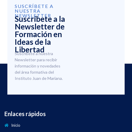
SUSCRÍBETE A
NUESTRA
NEWSLETTER
Suscríbete a la
Newsletter de
Formación en
Ideas de la
Libertad
Suscríbete a nuestra
Newsletter para recibir
información y novedades
del área formativa del
Instituto Juan de Mariana.
Enlaces rápidos
Inicio