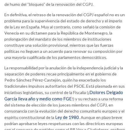
de humo del “bloqueo” de la renovación del CGPJ.
En definitiva, el retraso de la renovación del CGPJ español no es un
problema para la supervivencia del estado de derecho y el imperio
de la Ley en España. Muy al contrario, como señaló la comisión de
Venecia en su dictamen para la República de Montenegro, la
prolongación del mandato de los miembros de instituciones
constituye una solución provisional, mientras que las fuerzas
políticas no lleguen a un acuerdo para renovar su composición por
una mayoría cualificada de los parlamentos democráticos.
La responsabilidad por la anulación de la independencia judicial y la
separación de poderes recae principalmente en el gobierno de
Pedro Sánchez Pérez-Castejón, quién ha exacerbado los
tradicionales impulsos autoritarios del PSOE. Está plasmada en sus
Dolores Delgado
iniciativas legislativas, su control de la Fiscalía (¡
García lleva año y medio como FGE
!) y su rechazo a una reforma
del sistema de elección de los jueces miembros del CGPJ, en
consonancia con la evolución del derecho comunitario europeo y el
Ley de 1980
espíritu constitucional de la
. Aunque en plazo breve
podrían aprobarse leyes respetuosas con las directrices europeas
con el concurso de partidos como el PP, Vox o Ciudadanos, prefiere