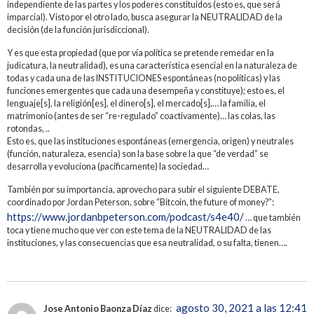
independiente de las partes y los poderes constituidos (esto es, que será
imparcial). Visto por el otro lado, busca asegurar la NEUTRALIDAD de la
decisión (de la función jurisdiccional).
Y es que esta propiedad (que por vía política se pretende remedar en la
judicatura, la neutralidad), es una característica esencial en la naturaleza de
todas y cada una de las INSTITUCIONES espontáneas (no políticas) y las
funciones emergentes que cada una desempeña y constituye); esto es, el
lenguaje[s], la religión[es], el dinero[s], el mercado[s],… la familia, el
matrimonio (antes de ser “re-regulado” coactivamente)… las colas, las
rotondas, ..
Esto es, que las instituciones espontáneas (emergencia, origen) y neutrales
(función, naturaleza, esencia) son la base sobre la que “de verdad” se
desarrolla y evoluciona (pacíficamente) la sociedad…
También por su importancia, aprovecho para subir el siguiente DEBATE,
coordinado por Jordan Peterson, sobre “Bitcoin, the future of money?”:
https://www.jordanbpeterson.com/podcast/s4e40/
… que también
toca y tiene mucho que ver con este tema de la NEUTRALIDAD de las
instituciones, y las consecuencias que esa neutralidad, o su falta, tienen….
agosto 30, 2021 a las 12:41
Jose Antonio Baonza Díaz
dice: