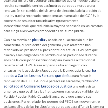
coartada, insiste en asegurar cínicamente que el modelo español
resulta compatible con los parámetros europeos y urge a una
renovación sin cambios del sistema de elección, bajo la presión de
una ley que ha recortado competencias esenciales del CGPJ y la
amenaza de resucitar una iniciativa (groseramente
inconstitucional) que reduciría la mayoría necesaria en las cámaras
para elegir a los vocales procedentes del turno judicial.
picardía
Con esa mezcla de
y osadía en su actuación que les
caracteriza, el presidente del gobierno y sus adláteres han
redoblado las presiones al presidente del actual CGPJ para que
dimita y a los dirigentes del partido que ha participado durante
años de la corrupción institucional para avenirse al tradicional
reparto en el CGPJ. A ese empeño se ha entregado con
ha
entusiasmo la asociación Jueces para la Democracia, la cual
pedido a Carlos Lesmes Serrano que dimita
para forzar la
ha
renovación del CGPJ. Aunque parezca un sarcasmo, también
solicitado al Comisario Europeo de Justicia
una entrevista
urgente y que se dirija a las instituciones nacionales y al líder del
Partido Popular, Pablo Casado Blanco, para que cambie sus
posiciones. Por otro lado, los peones del PSOE se mueven entre
las bambalinas de las instituciones europeas para difundir la cortina