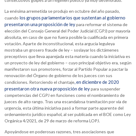
consecutivos golpes a un régimen político ya muy deteriorado.
La enésima arremetida se produjo en octubre del año pasado,
los grupos parlamentarios que sustentan al gobierno
cuando
presentaron una proposición de ley
para reformar el sistema de
elección del Consejo General del Poder Judicial (CGPJ) por mayoría
absoluta, en caso de que no fuera posible la cualificada en primera
votación. Aparte de inconstitucional, esta argucia leguleya
mostraba un grosero fraude de ley – soslayar los dictámenes
preceptivos que lleva aparejada esta materia cuando la iniciativa es
un proyecto de ley del gobierno – cuyo principal objetivo era, según
manifestaron sus promotores, forzar al Partido Popular a pactar la
renovación del Órgano de gobierno de los jueces con sus
, en diciembre de 2020
condiciones. Retorciendo el chantaje
presentaron otra nueva proposición de ley
para suspender
competencias del CGPJ en funciones como el nombramiento de
jueces de alto rango. Tras una escandalosa tramitación por vía de
urgencia, esta última iniciativa pasó a formar parte aparente del
ordenamiento jurídico español, al ser publicada en el BOE como Ley
Orgánica 4/2021, de 29 de marzo de reforma LOPJ.
Apoyándose en poderosas razones, tres asociaciones que