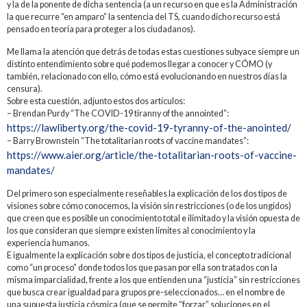
y la de la ponente de dicha sentencia (a un recurso en que es la Administración
la que recurre “en amparo” la sentencia del TS, cuando dicho recurso está
pensado en teoría para proteger a los ciudadanos).
Me llama la atención que detrás de todas estas cuestiones subyace siempre un
distinto entendimiento sobre qué podemos llegar a conocer y CÓMO (y
también, relacionado con ello, cómo está evolucionando en nuestros días la
censura).
Sobre esta cuestión, adjunto estos dos artículos:
– Brendan Purdy “The COVID-19 tiranny of the annointed”:
https://lawliberty.org/the-covid-19-tyranny-of-the-anointed/
– Barry Brownstein “The totalitarian roots of vaccine mandates”:
https://www.aier.org/article/the-totalitarian-roots-of-vaccine-
mandates/
Del primero son especialmente reseñables la explicación de los dos tipos de
visiones sobre cómo conocemos, la visión sin restricciones (o de los ungidos)
que creen que es posible un conocimiento total e ilimitado y la visión opuesta de
los que consideran que siempre existen límites al conocimiento y la
experiencia humanos.
E igualmente la explicación sobre dos tipos de justicia, el concepto tradicional
como “un proceso” donde todos los que pasan por ella son tratados con la
misma imparcialidad, frente a los que entienden una “justicia” sin restricciones
que busca crear igualdad para grupos pre-seleccionados… en el nombre de
una supuesta justicia cósmica (que se permite “forzar” soluciones en el