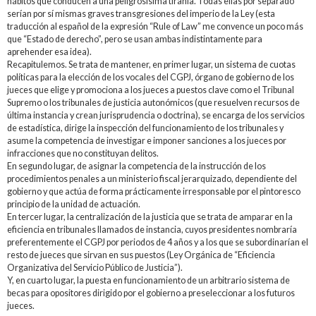
hábitos que conducen a una peligrosísima tiranía. Todas ellas por separado
serían por sí mismas graves transgresiones del imperio de la Ley (esta
traducción al español de la expresión “Rule of Law” me convence un poco más
que “Estado de derecho”, pero se usan ambas indistintamente para
aprehender esa idea).
Recapitulemos. Se trata de mantener, en primer lugar, un sistema de cuotas
políticas para la elección de los vocales del CGPJ, órgano de gobierno de los
jueces que elige y promociona a los jueces a puestos clave como el Tribunal
Supremo o los tribunales de justicia autonómicos (que resuelven recursos de
última instancia y crean jurisprudencia o doctrina), se encarga de los servicios
de estadística, dirige la inspección del funcionamiento de los tribunales y
asume la competencia de investigar e imponer sanciones a los jueces por
infracciones que no constituyan delitos.
En segundo lugar, de asignar la competencia de la instrucción de los
procedimientos penales a un ministerio fiscal jerarquizado, dependiente del
gobierno y que actúa de forma prácticamente irresponsable por el pintoresco
principio de la unidad de actuación.
En tercer lugar, la centralización de la justicia que se trata de amparar en la
eficiencia en tribunales llamados de instancia, cuyos presidentes nombraría
preferentemente el CGPJ por periodos de 4 años y a los que se subordinarían el
resto de jueces que sirvan en sus puestos (Ley Orgánica de “Eficiencia
Organizativa del Servicio Público de Justicia”).
Y, en cuarto lugar, la puesta en funcionamiento de un arbitrario sistema de
becas para opositores dirigido por el gobierno a preseleccionar a los futuros
jueces.