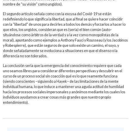
nombre de “su visión” como ungidos).
El segundo artículo señala como con la excusa del Covid-19 se están
redefiniendo lo que significa la libertad, que al final se quiere hacer coincidir
con la “libertad” de unos para decirles a todos los demás y forzarlos a hacer lo
que ellos, los ungidos, consideran que es (sería) el bien común (auto-
situándose como árbitros de la verdad y a la vez como monopolistas de la
moral), apuntando como ejemplos a Anthony Fauci y Rousseau (y los Jacobinos
y Robespierre), que están seguros de que solo existe un camino, el suyo, y
donde señaladamente se evoluciona a situaciones en que el disenso o la
diferencia no son tolerados.
La conclusión sería que la emergencia del conocimiento requiere que cada
uno seamos libres para considerar diferentes perspectivas y descubrir en el
curso de un proceso social sin coacción qué es lo que reamente funciona
(siendo conscientes –siguiendo a Hayek– de las limitaciones de la mente
individual humana, lo que induce a mantener una aguda actitud de humildad
hacia los procesos sociales impersonales y anónimos mediante los cuales los
individuos ayudamos a crear cosas más grandes que nuestro propio
entendimiento).