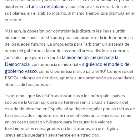
táctica del salami
mantener la
y coaccionar a los refractarios de
sus planes, en el ámbito interno, al mismo tiempo que disimula en el
europeo.
Más aun, la obsesión por controlar la judicatura les lleva a urdir
mecanismos más sofisticados para comprometer la independencia
de los jueces futuros. La propuesta para “arbitrar” un sistema de
becas del gobierno a favor de los opositores a distintos cuerpos
la asociación Jueces para la
judiciales que plantean tanto
Democracia
siguiendo el modelo del
, con anuencia ministerial y
gobierno vasco
, como la ponencia marco para el 40º Congreso del
PSOEa celebrar en octubre, apunta a una promoción de candidatos
afines a dichos puestos.
Esperemos que las distintas instancias y los principales países
socios de la Unión Europea no tergiversen la cruda situación del
estado de derecho en España, ni se dejen engañar por las tretas de
tan descarados impostores. Si no se atrevieran a reaccionar como
en los casos polaco y húngaro para instaurar los valores
fundamentales consagrados en los tratados, su prestigio y
prevalencia quedarían seriamente en entredicho.