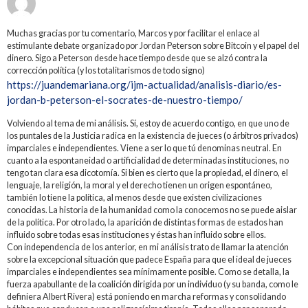
Muchas gracias por tu comentario, Marcos y por facilitar el enlace al
estimulante debate organizado por Jordan Peterson sobre Bitcoin y el papel del
dinero. Sigo a Peterson desde hace tiempo desde que se alzó contra la
corrección política (y los totalitarismos de todo signo)
https://juandemariana.org/ijm-actualidad/analisis-diario/es-
jordan-b-peterson-el-socrates-de-nuestro-tiempo/
Volviendo al tema de mi análisis. Sí, estoy de acuerdo contigo, en que uno de
los puntales de la Justicia radica en la existencia de jueces (o árbitros privados)
imparciales e independientes. Viene a ser lo que tú denominas neutral. En
cuanto a la espontaneidad o artificialidad de determinadas instituciones, no
tengo tan clara esa dicotomía. Si bien es cierto que la propiedad, el dinero, el
lenguaje, la religión, la moral y el derecho tienen un origen espontáneo,
también lo tiene la política, al menos desde que existen civilizaciones
conocidas. La historia de la humanidad como la conocemos no se puede aislar
de la política. Por otro lado, la aparición de distintas formas de estados han
influido sobre todas esas instituciones y éstas han influido sobre ellos.
Con independencia de los anterior, en mi análisis trato de llamar la atención
sobre la excepcional situación que padece España para que el ideal de jueces
imparciales e independientes sea mínimamente posible. Como se detalla, la
fuerza apabullante de la coalición dirigida por un individuo (y su banda, como le
definiera Albert Rivera) está poniendo en marcha reformas y consolidando