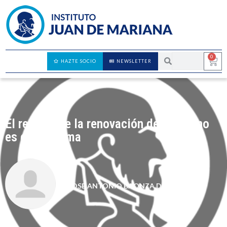
0
HAZTE SOCIO
NEWSLETTER
El retraso de la renovación del CGPJ no
es el problema
JOSE ANTONIO BAONZA DIAZ