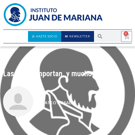
0
HAZTE SOCIO
NEWSLETTER
Las ideas importan, y mucho
MATEO ROSALES