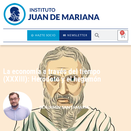
0
HAZTE SOCIO
NEWSLETTER
La economía a través del tiempo
(XXXIII): Herodoto y el hegemón
BENJAMÍN SANTAMARÍA