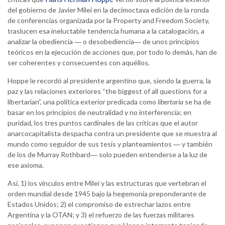
del gobierno de Javier Milei en la decimoctava edición de la ronda
de conferencias organizada por la Property and Freedom Society,
traslucen esa ineluctable tendencia humana a la catalogación, a
analizar la obediencia ― o desobediencia― de unos principios
teóricos en la ejecución de acciones que, por todo lo demás, han de
ser coherentes y consecuentes con aquéllos.
Hoppe le recordó al presidente argentino que, siendo la guerra, la
paz y las relaciones exteriores “the biggest of all questions for a
libertarian”, una política exterior predicada como
libertaria
se ha de
basar en los principios de neutralidad y no interferencia; en
puridad, los tres puntos cardinales de las críticas que el autor
anarcocapitalista despacha contra un presidente que se muestra al
mundo como seguidor de sus tesis y planteamientos ― y también
de los de Murray Rothbard― solo pueden entenderse a la luz de
ese axioma.
Así, 1) los vínculos entre Milei y las estructuras que vertebran el
orden mundial desde 1945 bajo la hegemonía preponderante de
Estados Unidos; 2) el compromiso de estrechar lazos entre
Argentina y la OTAN; y 3) el refuerzo de las fuerzas militares