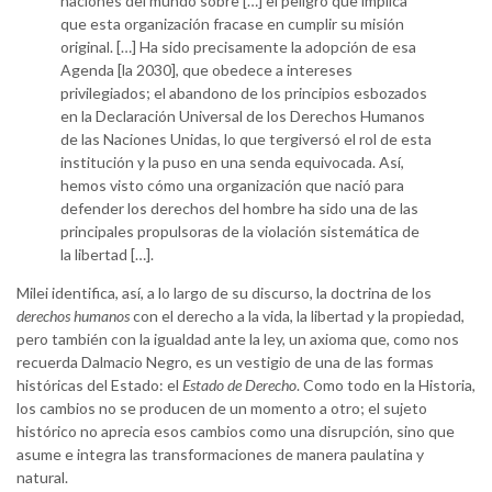
naciones del mundo sobre […] el peligro que implica
que esta organización fracase en cumplir su misión
original. […] Ha sido precisamente la adopción de esa
Agenda [la 2030], que obedece a intereses
privilegiados; el abandono de los principios esbozados
en la Declaración Universal de los Derechos Humanos
de las Naciones Unidas, lo que tergiversó el rol de esta
institución y la puso en una senda equivocada. Así,
hemos visto cómo una organización que nació para
defender los derechos del hombre ha sido una de las
principales propulsoras de la violación sistemática de
la libertad […].
Milei identifica, así, a lo largo de su discurso, la doctrina de los
derechos humanos
con el derecho a la vida, la libertad y la propiedad,
pero también con la igualdad ante la ley, un axioma que, como nos
recuerda Dalmacio Negro, es un vestigio de una de las formas
históricas del Estado: el
Estado de Derecho
. Como todo en la Historia,
los cambios no se producen de un momento a otro; el sujeto
histórico no aprecia esos cambios como una disrupción, sino que
asume e integra las transformaciones de manera paulatina y
natural.