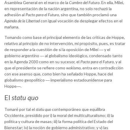
Asamblea General en el marco de la
Cumbre del Futuro
. En ella, Milei,
en representación de la nación argentina, no solo rechazó la
adhesión al
Pacto para el Futuro
, sino que también proclamó una
Agenda de la Libertad
con igual vocación de desplegar efectos en el
mañana.
Tomando como base el principal elemento de las críticas de Hoppe,
relativo al principio de no intervención, mi propósito, pues, es tratar
de responder a la cuestión de si la oposición de Milei ― y el
gobierno argentino ― al globalismo ideológico, condensado tanto
en la Agenda 2030 como en su sucesor, el
Pacto para el Futuro,
y al
que el presidente se refiere como
wokismo
, entra en contradicción
con ese asenso que, como bien ha señalado Hoppe, hace del
globalismo geopolítico ― imperialismo estadounidense para
Hoppe―.
El
statu quo
Tomaré por tal el
statu quo
contemporáneo que equilibra
Occidente, presidido por i) la moral del multiculturalismo; ii) la
política y cultura de masas; iii) la forma política del Estado del
Bienestar; iv) la noción de gobierno administrativo; y v) las