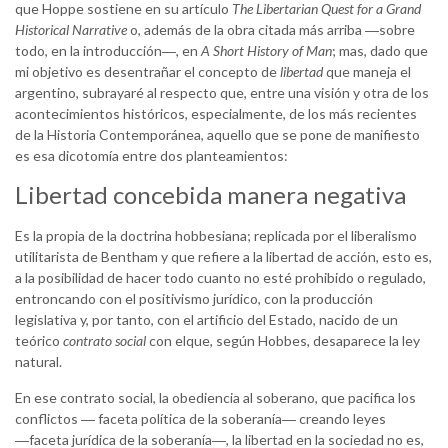
que Hoppe sostiene en su artículo
The Libertarian Quest for a Grand
Historical Narrative
o, además de la obra citada más arriba ―sobre
todo, en la introducción―, en
A Short History of Man
; mas, dado que
mi objetivo es desentrañar el concepto de
libertad
que maneja el
argentino, subrayaré al respecto que, entre una visión y otra de los
acontecimientos históricos, especialmente, de los más recientes
de la Historia Contemporánea, aquello que se pone de manifiesto
es esa dicotomía entre dos planteamientos:
Libertad concebida manera negativa
Es la propia de la doctrina hobbesiana; replicada por el liberalismo
utilitarista de Bentham y que refiere a la libertad de acción, esto es,
a la posibilidad de hacer todo cuanto no esté prohibido o regulado,
entroncando con el positivismo jurídico, con la producción
legislativa y, por tanto, con el artificio del Estado, nacido de un
teórico
contrato social
con elque, según Hobbes, desaparece la ley
natural.
En ese contrato social, la obediencia al soberano, que pacifica los
conflictos ― faceta política de la soberanía― creando leyes
―faceta jurídica de la soberanía―, la libertad en la sociedad no es,