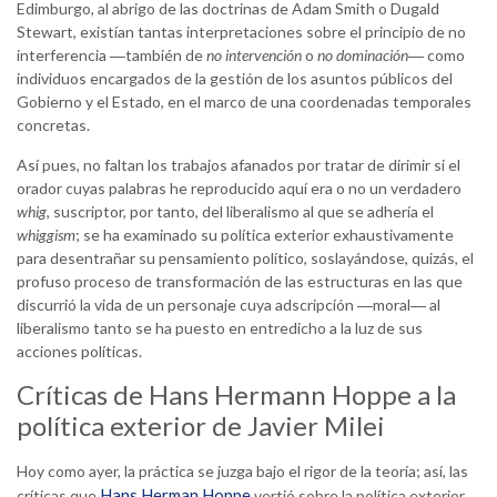
Edimburgo, al abrigo de las doctrinas de Adam Smith o Dugald
Stewart, existían tantas interpretaciones sobre el principio de no
interferencia ―también de
no intervención
o
no dominación
― como
individuos encargados de la gestión de los asuntos públicos del
Gobierno y el Estado, en el marco de una coordenadas temporales
concretas.
Así pues, no faltan los trabajos afanados por tratar de dirimir si el
orador cuyas palabras he reproducido aquí era o no un verdadero
whig
, suscriptor, por tanto, del liberalismo al que se adhería el
whiggism
; se ha examinado su política exterior exhaustivamente
para desentrañar su pensamiento político, soslayándose, quizás, el
profuso proceso de transformación de las estructuras en las que
discurrió la vida de un personaje cuya adscripción ―moral― al
liberalismo tanto se ha puesto en entredicho a la luz de sus
acciones políticas.
Críticas de Hans Hermann Hoppe a la
política exterior de Javier Milei
Hoy como ayer, la práctica se juzga bajo el rigor de la teoría; así, las
Hans Herman Hoppe
críticas que
vertió sobre la política exterior