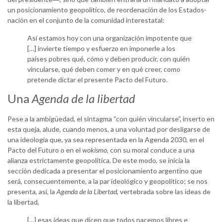
un posicionamiento geopolítico, de reordenación de los Estados-
nación en el conjunto de la comunidad interestatal:
Así estamos hoy con una organización impotente que
[…] invierte tiempo y esfuerzo en imponerle a los
países pobres qué, cómo y deben producir, con quién
vincularse, qué deben comer y en qué creer, como
pretende dictar el presente Pacto del Futuro.
Una
Agenda de la libertad
Pese a la ambigüedad, el sintagma “con quién vincularse”, inserto en
esta queja, alude, cuando menos, a una voluntad por desligarse de
una ideología que, ya sea representada en la Agenda 2030, en el
Pacto del Futuro o en el
wokismo
, con su moral conduce a una
alianza estrictamente geopolítica. De este modo, se inicia la
sección dedicada a presentar el posicionamiento argentino que
será, consecuentemente, a la par ideológico y geopolítico; se nos
presenta, así, la
Agenda de la Libertad
, vertebrada sobre las ideas de
la libertad,
[…] esas ideas que dicen que todos nacemos libres e