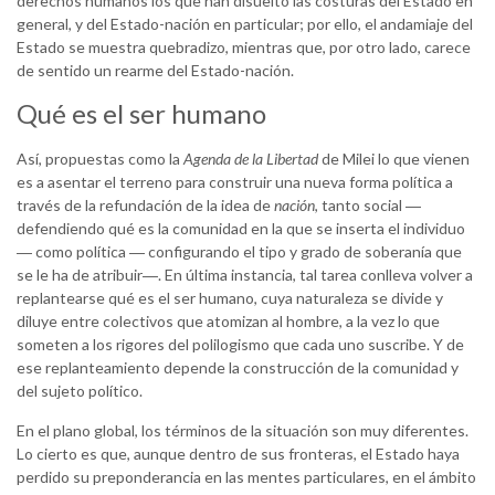
derechos humanos los que han disuelto las costuras del Estado en
general, y del Estado-nación en particular; por ello, el andamiaje del
Estado se muestra quebradizo, mientras que, por otro lado, carece
de sentido un rearme del Estado-nación.
Qué es el ser humano
Así, propuestas como la
Agenda de la Libertad
de Milei lo que vienen
es a asentar el terreno para construir una nueva forma política a
través de la refundación de la idea de
nación
, tanto social ―
defendiendo qué es la comunidad en la que se inserta el individuo
― como política ― configurando el tipo y grado de soberanía que
se le ha de atribuir―. En última instancia, tal tarea conlleva volver a
replantearse qué es el ser humano, cuya naturaleza se divide y
diluye entre colectivos que atomizan al hombre, a la vez lo que
someten a los rigores del polilogismo que cada uno suscribe. Y de
ese replanteamiento depende la construcción de la comunidad y
del sujeto político.
En el plano global, los términos de la situación son muy diferentes.
Lo cierto es que, aunque dentro de sus fronteras, el Estado haya
perdido su preponderancia en las mentes particulares, en el ámbito