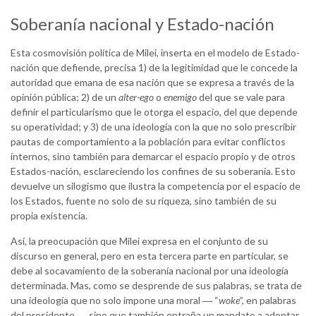
Soberanía nacional y Estado-nación
Esta cosmovisión política de Milei, inserta en el modelo de Estado-
nación que defiende, precisa 1) de la legitimidad que le concede la
autoridad que emana de esa nación que se expresa a través de la
opinión pública; 2) de un
alter-ego
o
enemigo
del que se vale para
definir el particularismo que le otorga el espacio, del que depende
su operatividad; y 3) de una ideología con la que no solo prescribir
pautas de comportamiento a la población para evitar conflictos
internos, sino también para demarcar el espacio propio y de otros
Estados-nación, esclareciendo los confines de su soberanía. Esto
devuelve un silogismo que ilustra la competencia por el espacio de
los Estados, fuente no solo de su riqueza, sino también de su
propia existencia.
Así, la preocupación que Milei expresa en el conjunto de su
discurso en general, pero en esta tercera parte en particular, se
debe al socavamiento de la soberanía nacional por una ideología
determinada. Mas, como se desprende de sus palabras, se trata de
una ideología que no solo impone una moral ― “
woke
”, en palabras
del presidente―, sino que también entraña un mandato a adoptar