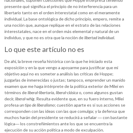
nacionales, suponen cuestiones que Hoppe interpreta teniendo
presente qué significa el principio de no interferencia para un
libertario tanto en el orden interestatal como en el meramente
individual. La base ontológica de dicho principio, empero, remite a
una noción que, aunque replique en el estrato de las relaciones
interestatales, nace en el orden más elemental y natural de un
individuo, y que no es otra que la noción de
libertad individual
.
Lo que este artículo no es
De ahí, la breve reseña histórica con la que he iniciado esta
exposición y en la que vengo a apoyarme para justificar que mi
objetivo aquí no es someter a análisis las críticas de Hoppe;
juzgarlas de inmerecidas o justas; tampoco, emprender un manido
examen que me haga intérprete de la política exterior de Milei en
términos de
liberal-libertaria, liberal-clásica
o, como algunos gustan
decir,
liberal-whig
. Resulta evidente que, en su fuero interno, Milei
profesa
un
tipo
de liberalismo
; cuestión aparte es si sus acciones se
corresponden con las ideas con las que comulga; y la defensa que
muchos harán del presidente se reducirá a señalar ― con bastante
lógica― los constreñimientos ante los que se encuentra la
ejecución de su acción política a modo de exculpación.