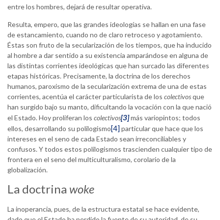
entre los hombres, dejará de resultar operativa.
Resulta, empero, que las grandes ideologías se hallan en una fase
de estancamiento, cuando no de claro retroceso y agotamiento.
Éstas son fruto de la secularización de los tiempos, que ha inducido
al hombre a dar sentido a su existencia amparándose en alguna de
las distintas corrientes ideológicas que han surcado las diferentes
etapas históricas. Precisamente, la doctrina de los derechos
humanos, paroxismo de la secularización extrema de una de estas
corrientes, acentúa el carácter particularista de los
colectivos
que
han surgido bajo su manto, dificultando la vocación con la que nació
[3]
el Estado. Hoy proliferan los
colectivos
más variopintos; todos
[4]
ellos, desarrollando su polilogismo
particular que hace que los
intereses en el seno de cada Estado sean irreconciliables y
confusos. Y todos estos polilogismos trascienden cualquier tipo de
frontera en el seno del multiculturalismo, corolario de la
globalización.
La doctrina
woke
La inoperancia, pues, de la estructura estatal se hace evidente,
dado que el Estado ha perdido la fuente de su autoridad, de su