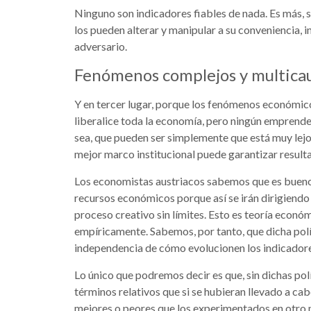
Ninguno son indicadores fiables de nada. Es más, s
los pueden alterar y manipular a su conveniencia, 
adversario.
Fenómenos complejos y multica
Y en tercer lugar, porque los fenómenos económico
liberalice toda la economía, pero ningún emprended
sea, que pueden ser simplemente que está muy lejo
mejor marco institucional puede garantizar resulta
Los economistas austriacos sabemos que es bueno p
recursos económicos porque así se irán dirigiendo 
proceso creativo sin límites. Esto es teoría econó
empíricamente. Sabemos, por tanto, que dicha polít
independencia de cómo evolucionen los indicador
Lo único que podremos decir es que, sin dichas polí
términos relativos que si se hubieran llevado a ca
mejores o peores que los experimentados en otro 