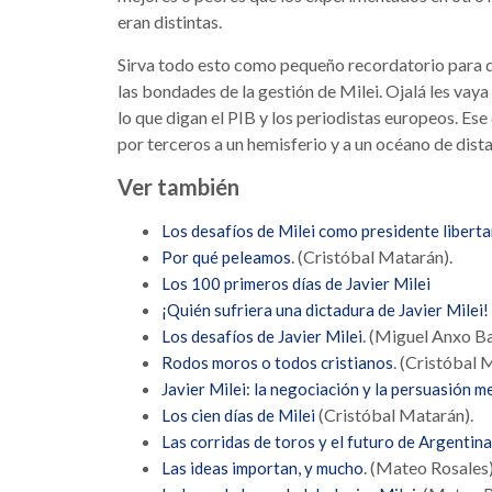
eran distintas.
Sirva todo esto como pequeño recordatorio para qu
las bondades de la gestión de Milei. Ojalá les vaya 
lo que digan el PIB y los periodistas europeos. Ese
por terceros a un hemisferio y a un océano de dist
Ver también
Los desafíos de Milei como presidente liberta
. (Cristóbal Matarán).
Por qué peleamos
Los 100 primeros días de Javier Milei
¡Quién sufriera una dictadura de Javier Milei!
. (Miguel Anxo Ba
Los desafíos de Javier Milei
. (Cristóbal 
Rodos moros o todos cristianos
Javier Milei: la negociación y la persuasión m
(Cristóbal Matarán).
Los cien días de Milei
Las corridas de toros y el futuro de Argentina
. (Mateo Rosales)
Las ideas importan, y mucho