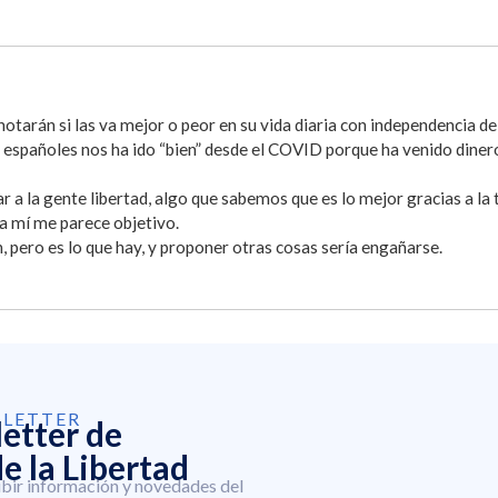
notarán si las va mejor o peor en su vida diaria con independencia de
os españoles nos ha ido “bien” desde el COVID porque ha venido dine
r a la gente libertad, algo que sabemos que es lo mejor gracias a la
e a mí me parece objetivo.
, pero es lo que hay, y proponer otras cosas sería engañarse.
SLETTER
letter de
e la Libertad
ibir información y novedades del