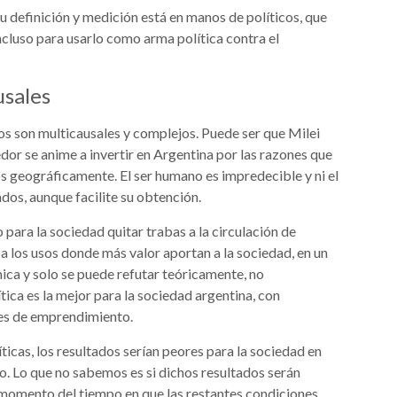
u definición y medición está en manos de políticos, que
incluso para usarlo como arma política contra el
usales
s son multicausales y complejos. Puede ser que Milei
or se anime a invertir en Argentina por las razones que
s geográficamente. El ser humano es impredecible y ni el
dos, aunque facilite su obtención.
ara la sociedad quitar trabas a la circulación de
a los usos donde más valor aportan a la sociedad, en un
mica y solo se puede refutar teóricamente, no
ica es la mejor para la sociedad argentina, con
es de emprendimiento.
ticas, los resultados serían peores para la sociedad en
bo. Lo que no sabemos es si dichos resultados serán
momento del tiempo en que las restantes condiciones