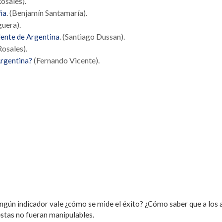
osales).
. (Benjamín Santamaría).
ña
guera).
. (Santiago Dussan).
idente de Argentina
Rosales).
(Fernando Vicente).
Argentina?
ingún indicador vale ¿cómo se mide el éxito? ¿Cómo saber que a los a
stas no fueran manipulables.