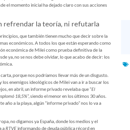
sde el momento inicial ha dejado claro con sus acciones
refrendar la teoría, ni refutarla
principios, que también tienen mucho que decir sobre la
remas económicos. A todos los que están esperando como
tión económica de Milei como prueba definitiva de la
de ya, no se nos debe olvidar, lo que acabo de decir: los
nómica.
carta, porque nos podríamos llevar más de un disgusto.
 y los enemigos ideológicos de Milei van a ir a buscar los
ejos, en abril, un informe privado revelaba que “
El
esplomó 18,5%
”, siendo el menor en los últimos 30 años.
e año a la playa, algún “informe privado” nos lo va a
ropa, no digamos ya España, donde los medios y el
a a
RTVE
informando de deuda pública récord en