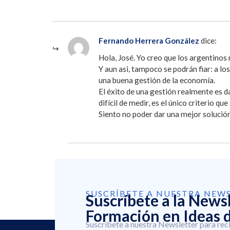
Fernando Herrera González
dice:
Hola, José. Yo creo que los argentinos 
Y aun asi, tampoco se podrán fiar: a l
una buena gestión de la economía.
El éxito de una gestión realmente es da
difícil de medir, es el único criterio qu
Siento no poder dar una mejor solución
SUSCRÍBETE A NUESTRA NEW
Suscríbete a la News
Formación en Ideas d
Suscríbete a nuestra Newsletter para rec