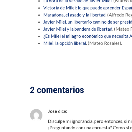
. (Mateo R
La hora de la verdad de Javier Milei
Victoria de Milei: lo que puede aprender Espa
. (Alfredo Re
Maradona, el asado y la libertad
Javier Milei, un libertario camino de ser pres
. (Mateo 
Javier Milei y la bandera de libertad
¿Es Milei el milagro económico que necesita 
. (Mateo Rosales).
Milei, la opción liberal
2 comentarios
Jose
dice:
Disculpe mi ignorancia, pero entonces, si n
¿Preguntando con una encuesta? Como si e